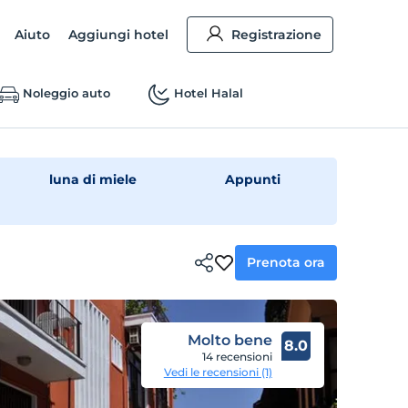
Aiuto
Aggiungi hotel
Registrazione
Noleggio auto
Hotel Halal
luna di miele
Appunti
Prenota ora
Molto bene
8.0
14 recensioni
Vedi le recensioni (1)