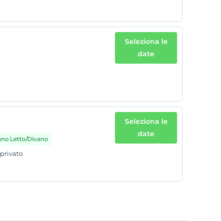
Seleziona le
date
Seleziona le
date
vano Letto/Divano
 privato