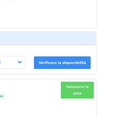
i
Verificare la disponibilità
Seleziona le
date
pio