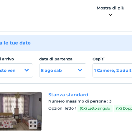
Mostra di più
 le tue date
i arrivo
data di partenza
Ospiti
sto ven
8 ago sab
1 Camere, 2 adult
Stanza standard
Numero massimo di persone
:
3
Opzioni letto
(0X) Letto singolo
(1X) Dop