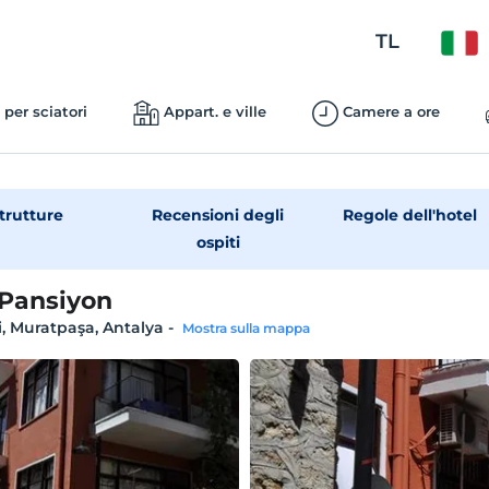
TL
 per sciatori
Appart. e ville
Camere a ore
trutture
Recensioni degli
Regole dell'hotel
ospiti
 Pansiyon
i, Muratpaşa, Antalya
-
Mostra sulla mappa