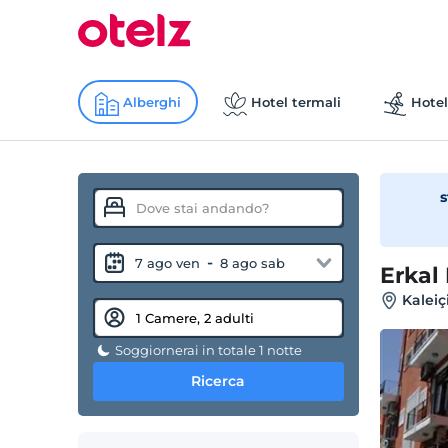
Alberghi
Hotel termali
Hotel
s
-
7 ago ven
8 ago sab
Erkal
Kaleiç
Soggiornerai in totale 1 notte
Ricerca