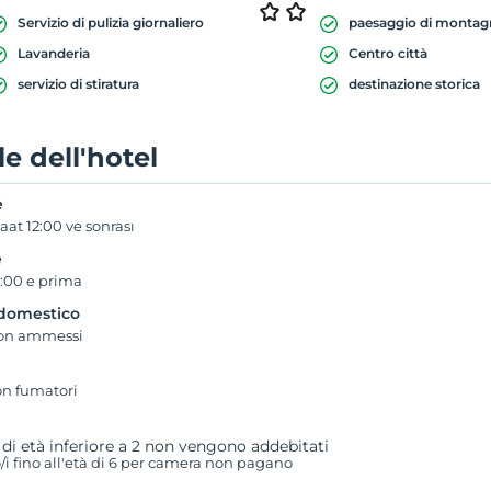
Servizio di pulizia giornaliero
paesaggio di montag
Lavanderia
Centro città
servizio di stiratura
destinazione storica
e dell'hotel
e
aat 12:00 ve sonrası
e
1:00 e prima
domestico
non ammessi
n fumatori
 di età inferiore a 2 non vengono addebitati
i fino all'età di 6 per camera non pagano