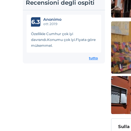
Recensioni degli ospiti
Anonimo
6.3
ott 2019
Özellikle Cumhur çok iyi
davrandı.Konumu çok iyi.Fiyata göre
mükemmel.
tutto
Sulla