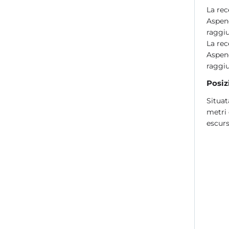
La rec
Aspend
raggiu
La rec
Aspend
raggiu
Posiz
Situat
metri 
escurs