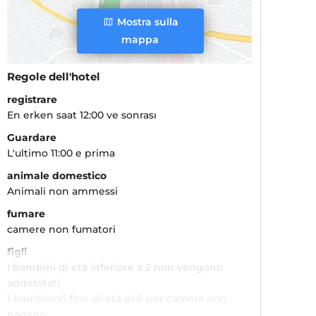
Mostra sulla
mappa
Regole dell'hotel
registrare
En erken saat 12:00 ve sonrası
Guardare
L'ultimo 11:00 e prima
animale domestico
Animali non ammessi
fumare
camere non fumatori
figli
I bambini di età inferiore a 2 non vengono
addebitati
1 bambino/i fino all'età di 6 per camera non
pagano