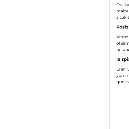
Odala
malzem
sıcak 
Posiz
Altıno
otelim
bulun
la sp
Eren O
yürüm
güneşi