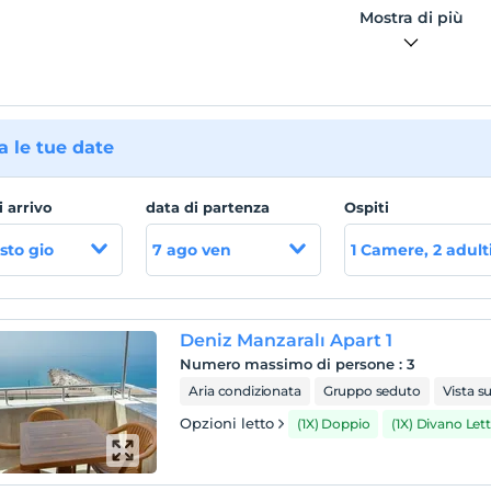
Mostra di più
 le tue date
i arrivo
data di partenza
Ospiti
sto gio
7 ago ven
1 Camere, 2 adult
Deniz Manzaralı Apart 1
Numero massimo di persone
:
3
Aria condizionata
Gruppo seduto
Vista s
Opzioni letto
(1X) Doppio
(1X) Divano Let