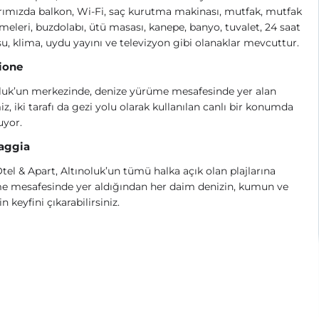
rımızda
balkon, Wi-Fi, saç kurutma makinası, mutfak, mutfak
eleri, buzdolabı, ütü masası, kanepe, banyo, tuvalet, 24 saat
su, klima, uydu yayını ve televizyon gibi olanaklar mevcuttur.
ione
luk’un merkezinde, denize yürüme mesafesinde yer alan
iz, iki tarafı da gezi yolu olarak kullanılan canlı bir konumda
uyor.
iaggia
tel & Apart, Altınoluk’un tümü halka açık olan plajlarına
e mesafesinde yer aldığından her daim denizin, kumun ve
n keyfini çıkarabilirsiniz.