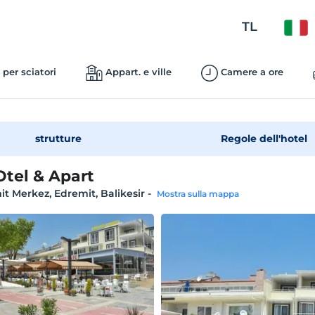
TL
 per sciatori
Appart. e ville
Camere a ore
strutture
Regole dell'hotel
Otel & Apart
t Merkez, Edremit, Balikesir
-
Mostra sulla mappa