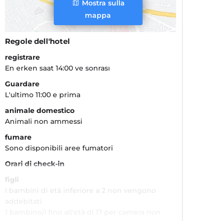
Mostra sulla
mappa
Regole dell'hotel
registrare
En erken saat 14:00 ve sonrası
Guardare
L'ultimo 11:00 e prima
animale domestico
Animali non ammessi
fumare
Sono disponibili aree fumatori
Orari di check-in
figli
I bambini di età inferiore a 2 non vengono
addebitati
1 bambino/i fino all'età di 17 per camera non