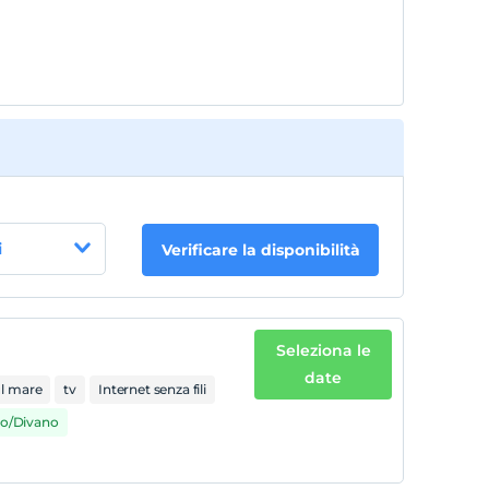
pagano
i
Verificare la disponibilità
Seleziona le
date
ul mare
tv
Internet senza fili
to/Divano