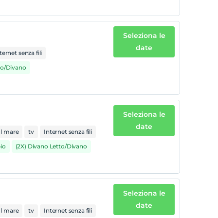
Seleziona le
date
ternet senza fili
to/Divano
Seleziona le
date
ul mare
tv
Internet senza fili
io
(2X) Divano Letto/Divano
Seleziona le
date
ul mare
tv
Internet senza fili