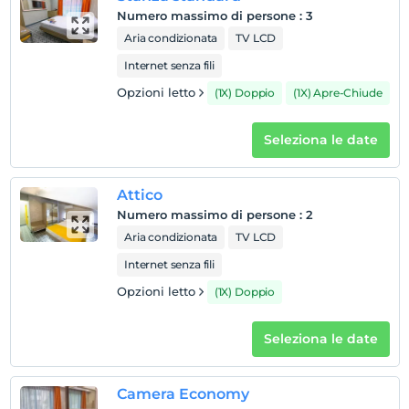
Numero massimo di persone
:
3
Guardare
Aria condizionata
TV LCD
L'ultimo 12:00 e prima
Internet senza fili
animale domestico
Animali non ammessi
Opzioni letto
(1X) Doppio
(1X) Apre-Chiude
fumare
Seleziona le date
camere non fumatori
figli
I bambini di età inferiore a 2 non vengono addebitati
Attico
1 bambino/i fino all'età di 6 per camera non pagano
Numero massimo di persone
:
2
Aria condizionata
TV LCD
Internet senza fili
Opzioni letto
(1X) Doppio
Seleziona le date
Camera Economy