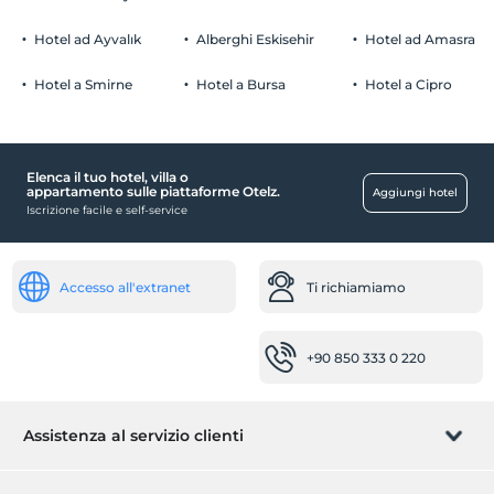
Parcheggio (Fuori dalla struttura)
Hotel ad Ayvalık
Alberghi Eskisehir
Hotel ad Amasra
Hotel a Smirne
Hotel a Bursa
Hotel a Cipro
Luoghi pubblici
terrazza
Elenca il tuo hotel, villa o
camere
appartamento sulle piattaforme Otelz.
Aggiungi hotel
Iscrizione facile e self-service
camere familiari
Bambino
Accesso all'extranet
Ti richiamiamo
culla
Impresa di pulizie
+90 850 333 0 220
Servizio di pulizia giornaliero
Altro
Assistenza al servizio clienti
Aria condizionata
Servizi di accoglienza