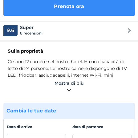
Prenota ora
Super
9.6
8 recensioni
Sulla proprietà
Ci sono 12 camere nel nostro hotel. Ha una capacità di
letto di 24 persone. Le nostre camere dispongono di TV
LED, frigobar, asciugacapelli, internet Wi-Fi, mini
cassaforte. Il nostro hotel funge da bed + breakfast. La
Mostra di più
nostra colazione è a buffet aperto. Il nostro hotel è al tuo
servizio per 12 mesi. Il nostro hotel è a pochi passi dal
centro della città. Questa passeggiata dura 1 minuto. La
nostra distanza dal mare è di 30 metri.
Cambia le tue date
Ci sono 12 camere nel nostro hotel. Ha una capacità di
letto di 24 persone. Le nostre camere dispongono di TV
Data di arrivo
data di partenza
LED, frigobar, asciugacapelli, internet Wi-Fi, mini
cassaforte. Il nostro hotel funge da bed + breakfast. La