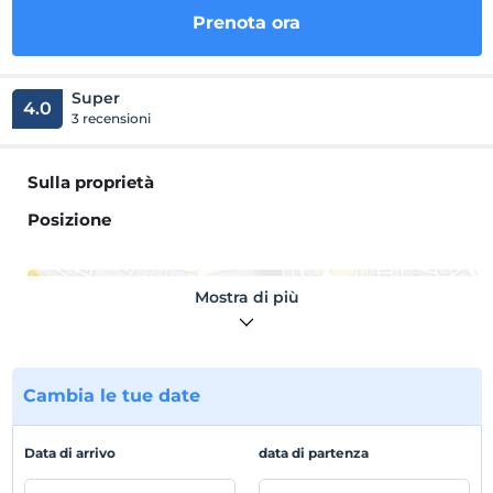
Prenota ora
Super
4.0
3 recensioni
Sulla proprietà
Posizione
Mostra di più
Mostra sulla
mappa
Cambia le tue date
Regole dell'hotel
Data di arrivo
data di partenza
registrare
En erken saat 13:00 ve sonrası