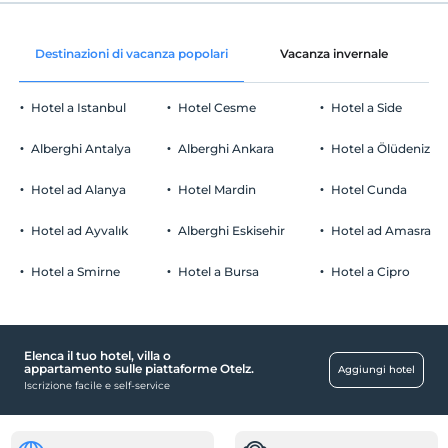
registrare
Gratuito Wi-Fi
En erken saat 13:00 ve sonrası
Destinazioni di vacanza popolari
Vacanza invernale
C
Aree comuni e tutte le camere
Guardare
L'ultimo 11:00 e prima
Hotel a Istanbul
Hotel Cesme
Hotel a Side
animale domestico
Animali non ammessi
Alberghi Antalya
Alberghi Ankara
Hotel a Ölüdeniz
fumare
camere non fumatori
Hotel ad Alanya
Hotel Mardin
Hotel Cunda
Parcheggio auto
figli
I bambini di età inferiore a 2 non vengono addebitati
Gratuito Parcheggio pubblico
Hotel ad Ayvalık
Alberghi Eskisehir
Hotel ad Amasra
1 bambino/i fino all'età di 8 per camera non pagano
Parcheggio (Fuori dalla struttura)
Hotel a Smirne
Hotel a Bursa
Hotel a Cipro
Elenca il tuo hotel, villa o
Disabilitato
appartamento sulle piattaforme Otelz.
Aggiungi hotel
Iscrizione facile e self-service
L'ingresso principale è a piede piatto
Posti di lavoro