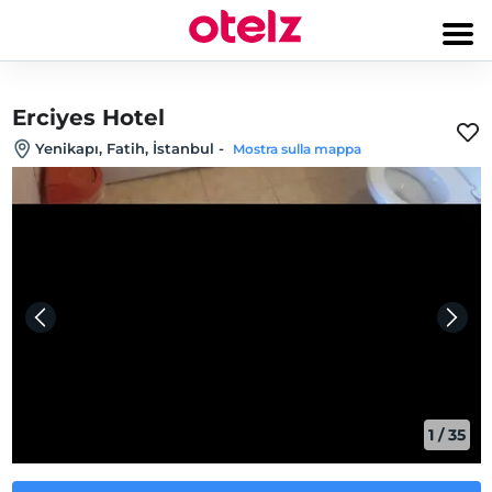
Erciyes Hotel
Yenikapı, Fatih, İstanbul
-
Mostra sulla mappa
1
/
35