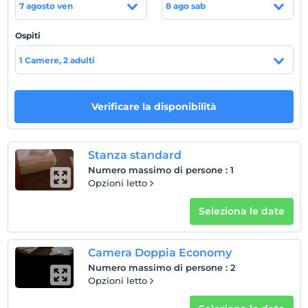
7 agosto ven
8 ago sab
Guardare
L'ultimo 11:00 e prima
Ospiti
animale domestico
1 Camere, 2 adulti
Animali non ammessi
fumare
camere non fumatori
Verificare la disponibilità
figli
I bambini di età inferiore a 2 non vengono addebitati
Stanza standard
1 bambino/i fino all'età di 8 per camera non pagano
Numero massimo di persone
:
1
Opzioni letto
Seleziona le date
Camera Doppia Economy
Numero massimo di persone
:
2
Opzioni letto