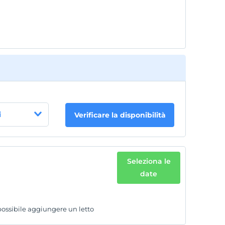
I bambini di età inferiore a 2 non vengono
addebitati
1 bambino/i fino all'età di 9 per camera non
pagano
i
Verificare la disponibilità
Seleziona le
date
possibile aggiungere un letto