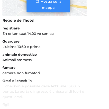
Mostra sulla
mappa
Regole dell'hotel
registrare
En erken saat 14:00 ve sonrası
Guardare
L'ultimo 10:30 e prima
animale domestico
Animali ammessi
fumare
camere non fumatori
Orari di check-in
Il check-in è possibile dalle 14:00 alle 15:00 in
punto. La porta d'ingresso è chiusa al di fuori di
questi orari.
figli