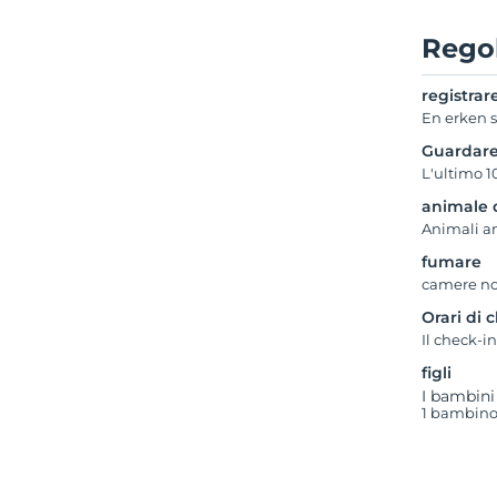
Regol
registrar
En erken s
Guardar
L'ultimo 1
animale 
Animali 
fumare
camere no
Orari di 
Il check-in
figli
I bambini
1 bambino/