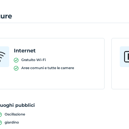
ture
Internet
Gratuito Wi-Fi
Aree comuni e tutte le camere
uoghi pubblici
Oscillazione
giardino