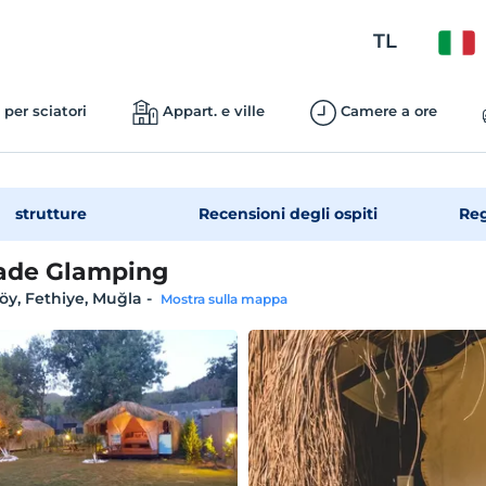
TL
 per sciatori
Appart. e ville
Camere a ore
strutture
Recensioni degli ospiti
Reg
Bade Glamping
y, Fethiye, Muğla
-
Mostra sulla mappa