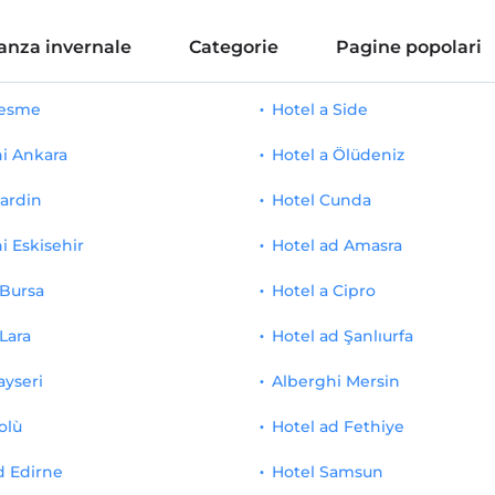
anza invernale
Categorie
Pagine popolari
Cesme
Hotel a Side
i Ankara
Hotel a Ölüdeniz
ardin
Hotel Cunda
i Eskisehir
Hotel ad Amasra
 Bursa
Hotel a Cipro
 Lara
Hotel ad Şanlıurfa
ayseri
Alberghi Mersin
olù
Hotel ad Fethiye
d Edirne
Hotel Samsun