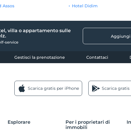
d Assos
Hotel Didim
tel, villa o appartamento sulle
lz.
Aggiungi
elf-service
Gestisci la prenotazione
Contattaci
Scarica gratis per iPhone
Scarica gratis
Esplorare
Per i proprietari di
I
immobili