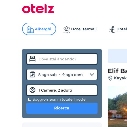
Alberghi
Hotel termali
Hotel
Elif 
-
8 ago sab
9 ago dom
Kayakö
Soggiornerai in totale 1 notte
Ricerca