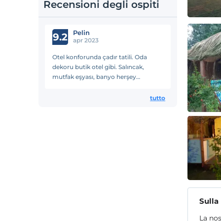
Recensioni degli ospiti
Pelin
9.2
apr 2023
Otel konforunda çadır tatili. Oda
dekoru butik otel gibi. Salıncak,
mutfak eşyası, banyo herşey
düşünülmüş. Gayet temiz. Özge hn
çok ilgili. Her yere yürüme
tutto
mesafesinde, market, köy kahvesi,
restoran.
Sulla
La nos