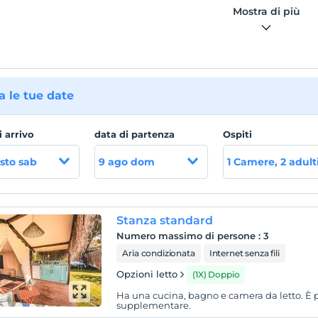
Mostra di più
 le tue date
i arrivo
data di partenza
Ospiti
sto sab
9 ago dom
1 Camere, 2 adult
Stanza standard
Numero massimo di persone
:
3
Aria condizionata
Internet senza fili
Opzioni letto
(1X) Doppio
Ha una cucina, bagno e camera da letto. È 
supplementare.