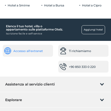
Parcheggio (in loco)
Hotel a Smirne
Hotel a Bursa
Hotel a Cipro
carte di credito valide
Elenca il tuo hotel, villa o
Luoghi pubblici
appartamento sulle piattaforme Otelz.
Aggiungi hotel
Iscrizione facile e self-service
Atrio
camere
camere familiari
Accesso all'extranet
Ti richiamiamo
Punti salienti
+90 850 333 0 220
Centro città
Strutture termali e benessere
centro fitness
Assistenza al servizio clienti
Prodotti alimentari e bevande
Gestisci la prenotazione
Esplorare
Ristorante
Ristorante (A la carte)