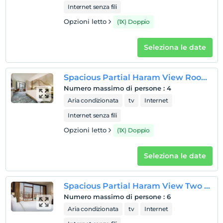
camere non fumatori
Internet senza fili
figli
Opzioni letto
(1X) Doppio
I bambini di età inferiore a 2 non vengono addebitati
1 bambino/i fino all'età di 11 per camera non pagano
Seleziona le date
carte di credito valide
Spacious Partial Haram View Room - King Bed
Numero massimo di persone
:
4
Aria condizionata
tv
Internet
Internet senza fili
Opzioni letto
(1X) Doppio
Seleziona le date
Spacious Partial Haram View Two Bedroom Suite
Numero massimo di persone
:
6
Aria condizionata
tv
Internet