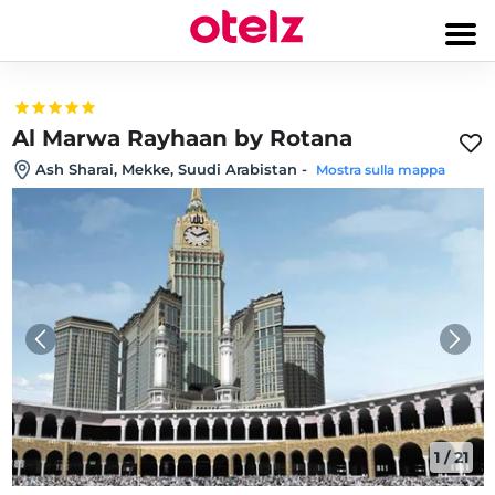
Al Marwa Rayhaan by Rotana
Ash Sharai, Mekke, Suudi Arabistan
-
Mostra sulla mappa
1
/
21