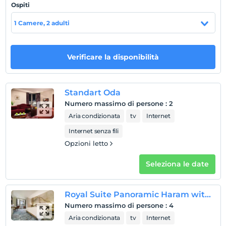
Ospiti
kendinizi evinizde gibi hissedersiniz.
1 Camere, 2 adulti
Posizione
Suudi Arabistan Mekke'de hizmet vermektedir.
Verificare la disponibilità
Mostra sulla
Standart Oda
mappa
Numero massimo di persone
:
2
Aria condizionata
tv
Internet
Regole dell'hotel
Internet senza fili
registrare
Opzioni letto
En erken saat 14:00 ve sonrası
Guardare
Seleziona le date
L'ultimo 12:00 e prima
animale domestico
Royal Suite Panoramic Haram with Partial Kaaba View
Animali non ammessi
Numero massimo di persone
:
4
fumare
Aria condizionata
tv
Internet