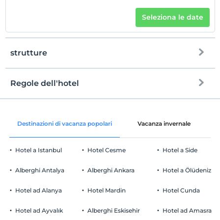
Seleziona le date
strutture
Regole dell'hotel
Internet
registrare
Gratuito Wi-Fi
En erken saat 14:00 ve sonrası
Destinazioni di vacanza popolari
Vacanza invernale
C
Aree comuni e tutte le camere
Guardare
L'ultimo 12:00 e prima
Hotel a Istanbul
Hotel Cesme
Hotel a Side
animale domestico
Animali non ammessi
Alberghi Antalya
Alberghi Ankara
Hotel a Ölüdeniz
fumare
camere non fumatori
Hotel ad Alanya
Hotel Mardin
Hotel Cunda
Parcheggio auto
figli
I bambini di età inferiore a 2 non vengono addebitati
Gratuito Parcheggio privato
Hotel ad Ayvalık
Alberghi Eskisehir
Hotel ad Amasra
1 bambino/i fino all'età di 11 per camera non pagano