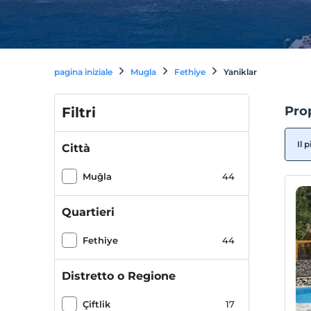
pagina iniziale
Mugla
Fethiye
Yaniklar
Prop
Filtri
Il 
Città
Muğla
44
Quartieri
Fethiye
44
Distretto o Regione
Çiftlik
17