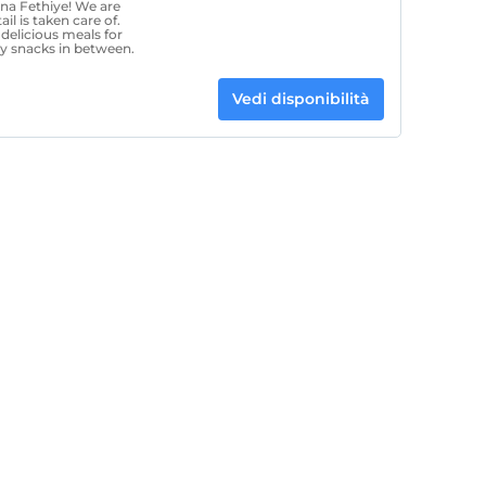
ana Fethiye! We are
il is taken care of.
delicious meals for
sty snacks in between.
Vedi disponibilità