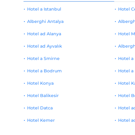
Studio
1
Hotel a Istanbul
Hotel 
campo da tennis
7
Economico
1
Alberghi Antalya
Albergh
Cortile
7
connessione
1
Hotel ad Alanya
Hotel M
Spa e centro benessere
6
Casa di pietra
1
Hotel ad Ayvalık
Albergh
Massaggio
6
club
1
Hotel a Smirne
Hotel a
bagno turco
6
Hotel a Bodrum
duplex
1
Hotel a
adatto ai bambini
6
Hotel Konya
Hotel K
Attico
1
bambino amichevole
6
Hotel Balikesir
Hotel B
Doppia Economy
1
riva del mare
6
Hotel Datca
Hotel a
Suite luna di miele
1
Sala colazione
6
Hotel Kemer
Hotel a
lusso
1
Bar sulla spiaggia
5