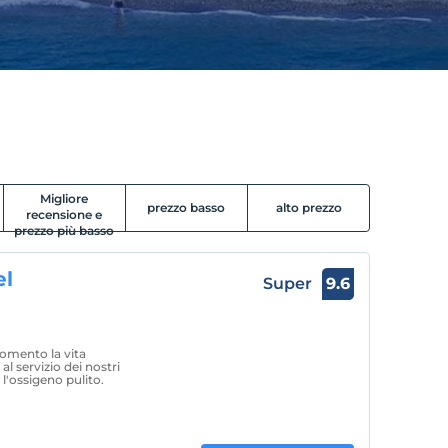
Migliore
prezzo basso
alto prezzo
recensione e
prezzo più basso
el
Super
9.6
omento la vita
l servizio dei nostri
 l'ossigeno pulito.