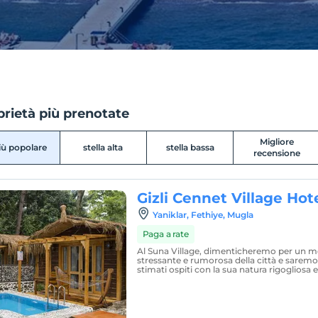
rietà più prenotate
Migliore
più popolare
stella alta
stella bassa
recensione
Gizli Cennet Village Hot
Yaniklar, Fethiye, Mugla
Paga a rate
Al Suna Village, dimenticheremo per un m
stressante e rumorosa della città e saremo a
stimati ospiti con la sua natura rigogliosa e