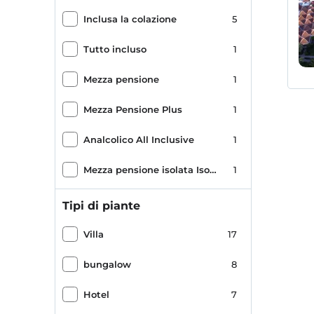
Inclusa la colazione
5
Tutto incluso
1
Mezza pensione
1
Mezza Pensione Plus
1
Analcolico All Inclusive
1
Mezza pensione isolata Isolated
1
Tipi di piante
Villa
17
bungalow
8
Hotel
7