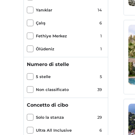
Yanıklar
14
Çalış
6
Fethiye Merkez
1
Ölüdeniz
1
Numero di stelle
5 stelle
5
Non classificato
39
Concetto di cibo
Solo la stanza
29
Ultra All Inclusive
6