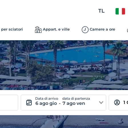
TL
 per sciatori
Appart. e ville
Camere a ore
Data di arrivo
data di partenza
6 ago gio
-
7 ago ven