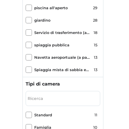
piscina all'aperto
29
giardino
28
Servizio di trasferimento (a pagamento)
18
spiaggia pubblica
15
Navetta aeroportuale (a pagamento)
13
Spiaggia mista di sabbia e ghiaia
13
Romanticismo/luna di miele
13
Tipi di camera
paesaggio di montagna
12
Bar della piscina
11
Standard
11
paesaggio marino
10
Famiglia
10