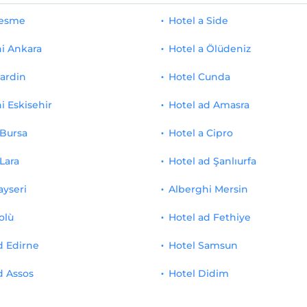
Cesme
Hotel a Side
i Ankara
Hotel a Ölüdeniz
ardin
Hotel Cunda
i Eskisehir
Hotel ad Amasra
 Bursa
Hotel a Cipro
 Lara
Hotel ad Şanlıurfa
ayseri
Alberghi Mersin
olù
Hotel ad Fethiye
d Edirne
Hotel Samsun
d Assos
Hotel Didim