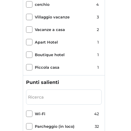
cerchio
4
Villaggio vacanze
3
Vacanze a casa
2
Apart Hotel
1
Boutique hotel
1
Piccola casa
1
Punti salienti
Wi-Fi
42
Parcheggio (in loco)
32