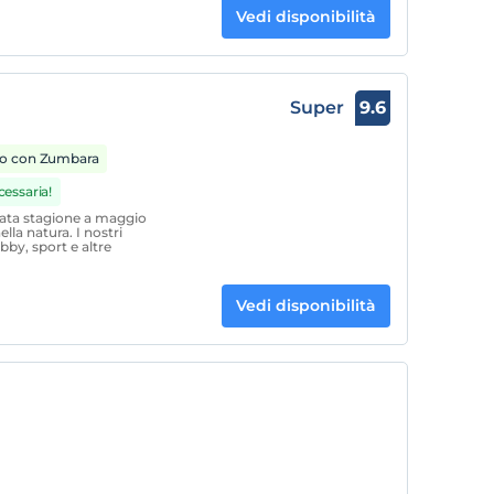
Vedi disponibilità
Super
9.6
o con Zumbara
cessaria!
vata stagione a maggio
la natura. I nostri
bby, sport e altre
Vedi disponibilità