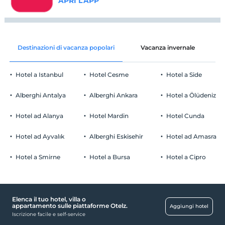
APRI L'APP
Destinazioni di vacanza popolari
Vacanza invernale
C
Hotel a Istanbul
Hotel Cesme
Hotel a Side
Alberghi Antalya
Alberghi Ankara
Hotel a Ölüdeniz
Hotel ad Alanya
Hotel Mardin
Hotel Cunda
Hotel ad Ayvalık
Alberghi Eskisehir
Hotel ad Amasra
Hotel a Smirne
Hotel a Bursa
Hotel a Cipro
Elenca il tuo hotel, villa o
appartamento sulle piattaforme Otelz.
Aggiungi hotel
Iscrizione facile e self-service