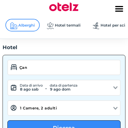
Alberghi
Hotel termali
Hotel per scia
Hotel
Data di arrivo
data di partenza
-
8 ago sab
9 ago dom