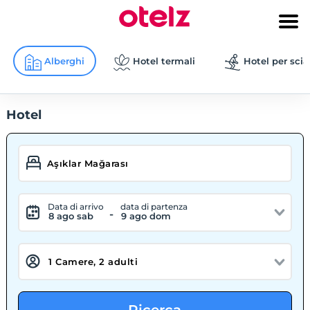
Alberghi
Hotel termali
Hotel per scia
Hotel
Data di arrivo
data di partenza
-
8 ago sab
9 ago dom