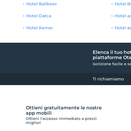
Hotel Balikesir
Hotel B
Hotel Datca
Hotel a
Hotel Kemer
Hotel a
Elenca il tuo ho
piattaforme Ote
Iscrizione facile e s
Ti richiamiamo
Ottieni gratuitamente le nostre
app mobili
Ottieni l'accesso immediato a prezzi
migliori