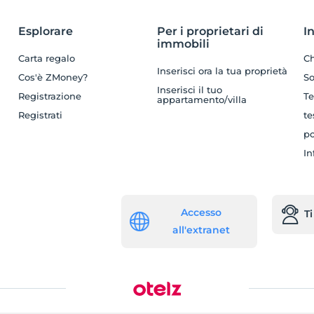
Esplorare
Per i proprietari di
I
immobili
Carta regalo
Ch
Inserisci ora la tua proprietà
Cos'è ZMoney?
So
Inserisci il tuo
Registrazione
Te
appartamento/villa
Registrati
te
po
In
Accesso
T
all'extranet