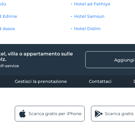
olù
Hotel ad Fethiye
d Edirne
Hotel Samsun
d Assos
Hotel Didim
tel, villa o appartamento sulle
lz.
Aggiungi
elf-service
Gestisci la prenotazione
Contattaci
Scarica gratis per iPhone
Scarica gratis