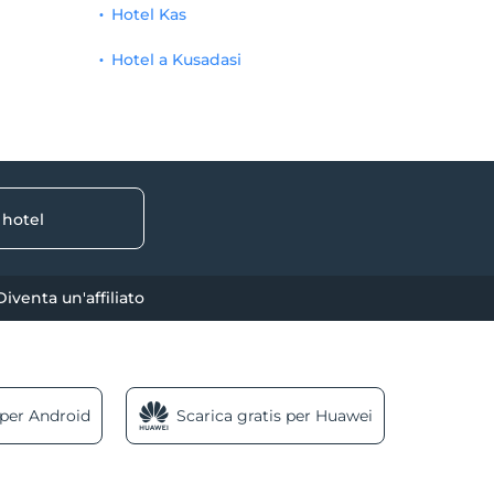
Hotel Kas
Hotel a Kusadasi
 hotel
Diventa un'affiliato
 per Android
Scarica gratis per Huawei