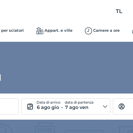
TL
 per sciatori
Appart. e ville
Camere a ore
ı
Data di arrivo
data di partenza
6 ago gio
-
7 ago ven