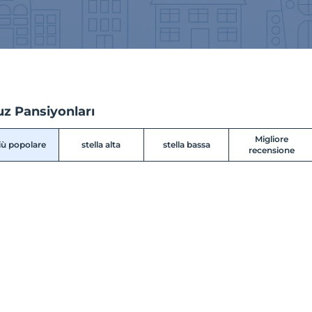
uz Pansiyonları
Migliore
più popolare
stella alta
stella bassa
recensione