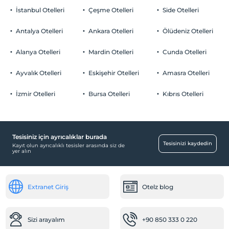
İstanbul Otelleri
Çeşme Otelleri
Side Otelleri
Antalya Otelleri
Ankara Otelleri
Ölüdeniz Otelleri
Alanya Otelleri
Mardin Otelleri
Cunda Otelleri
Ayvalık Otelleri
Eskişehir Otelleri
Amasra Otelleri
İzmir Otelleri
Bursa Otelleri
Kıbrıs Otelleri
Tesisiniz için ayrıcalıklar burada
Tesisinizi kaydedin
Kayıt olun ayrıcalıklı tesisler arasında siz de
yer alın
Extranet Giriş
Otelz blog
Sizi arayalım
+90 850 333 0 220