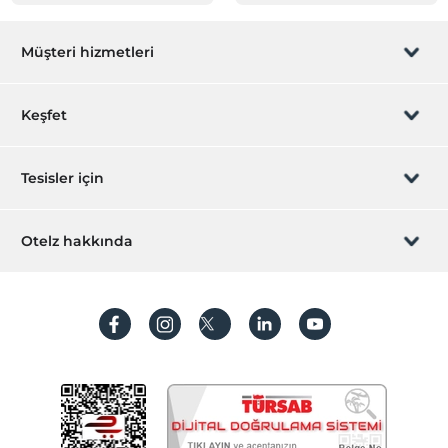
Müşteri hizmetleri
Rezervasyon yönet
Keşfet
Sizi arayalım
Hediye Kart
Tesisler için
İştirak olun
ZPara Nedir?
Hemen tesisinizi ekleyin
Otelz hakkında
İletişim
Üye girişi
Villa/Daire ekleyin
Hakkımızda
Sıkça sorulan sorular
Hesap oluştur
Sürdürülebilirlik
Kişisel Verilerin Korunması
Koşullar ve şartlar
İşlem rehberi