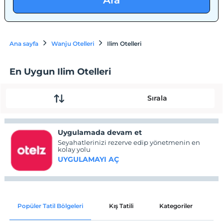
Ara
Ana sayfa
Wanju Otelleri
Ilim Otelleri
En Uygun Ilim Otelleri
Sırala
Uygulamada devam et
Seyahatlerinizi rezerve edip yönetmenin en
kolay yolu
UYGULAMAYI AÇ
Popüler Tatil Bölgeleri
Kış Tatili
Kategoriler
P