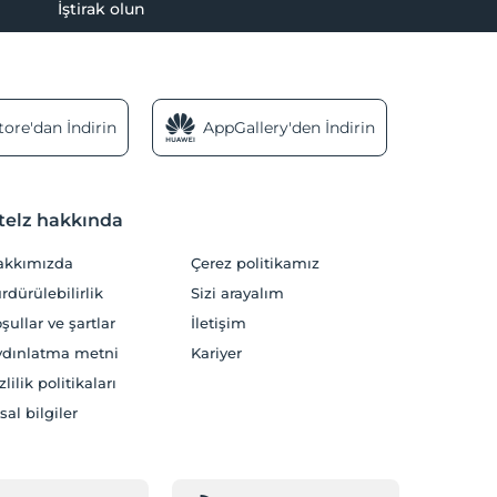
İştirak olun
ore'dan İndirin
AppGallery'den İndirin
telz hakkında
akkımızda
Çerez politikamız
rdürülebilirlik
Sizi arayalım
şullar ve şartlar
İletişim
dınlatma metni
Kariyer
zlilik politikaları
sal bilgiler