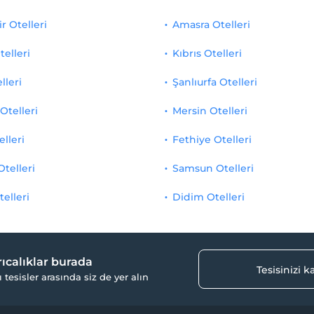
r Otelleri
Amasra Otelleri
telleri
Kıbrıs Otelleri
lleri
Şanlıurfa Otelleri
Otelleri
Mersin Otelleri
elleri
Fethiye Otelleri
Otelleri
Samsun Otelleri
telleri
Didim Otelleri
yrıcalıklar burada
Tesisinizi 
ı tesisler arasında siz de yer alın