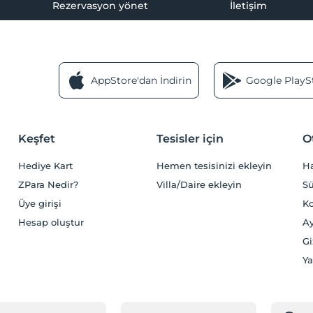
Rezervasyon yönet
İletişim
AppStore'dan İndirin
Google PlaySt
Keşfet
Tesisler için
O
Hediye Kart
Hemen tesisinizi ekleyin
H
ZPara Nedir?
Villa/Daire ekleyin
Sü
Üye girişi
Ko
Hesap oluştur
Ay
Gi
Ya