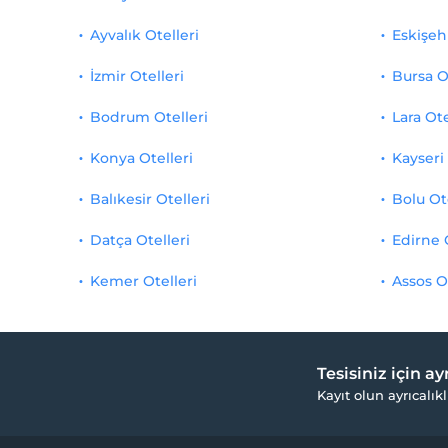
Ayvalık Otelleri
Eskişehi
İzmir Otelleri
Bursa O
Bodrum Otelleri
Lara Ote
Konya Otelleri
Kayseri 
Balıkesir Otelleri
Bolu Ot
Datça Otelleri
Edirne 
Kemer Otelleri
Assos O
Tesisiniz için a
Kayıt olun ayrıcalıkl