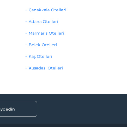
Çanakkale Otelleri
Adana Otelleri
Marmaris Otelleri
Belek Otelleri
Kaş Otelleri
Kuşadası Otelleri
kaydedin