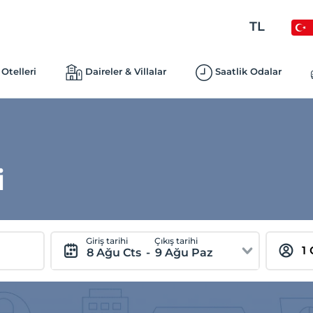
TL
Otelleri
Daireler & Villalar
Saatlik Odalar
i
Giriş tarihi
Çıkış tarihi
8 Ağu Cts
-
9 Ağu Paz