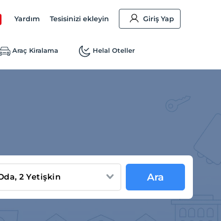
Yardım
Tesisinizi ekleyin
Giriş Yap
Araç Kiralama
Helal Oteller
Ara