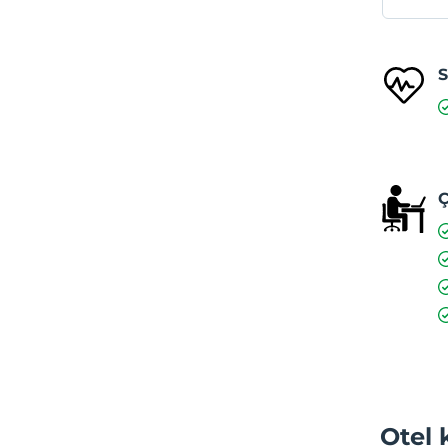
S
Ç
Otel 