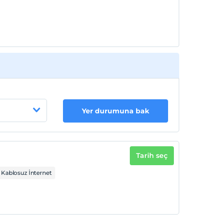
2 yaşına kadar olan bebekler ücretsizdir.
Tesisin ücretsiz çocuk politkası yoktur
Yer durumuna bak
Tarih seç
Kablosuz İnternet