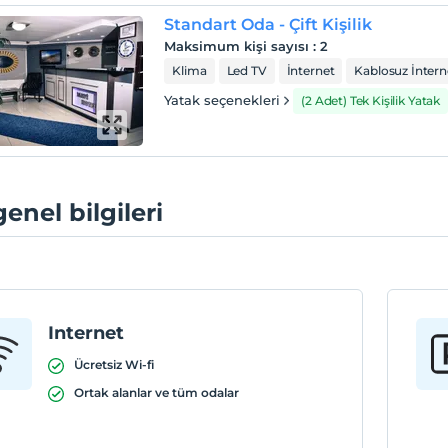
Standart Oda - Çift Kişilik
Maksimum kişi sayısı
:
2
Klima
Led TV
İnternet
Kablosuz İntern
Yatak seçenekleri
(2 Adet) Tek Kişilik Yatak
genel bilgileri
Internet
Ücretsiz Wi-fi
Ortak alanlar ve tüm odalar