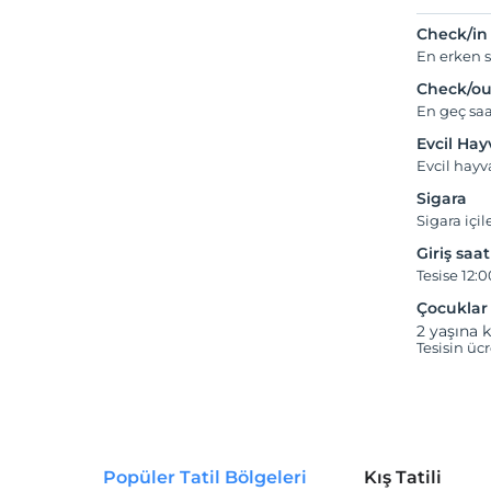
Check/in
En erken s
Check/ou
En geç saa
Evcil Ha
Evcil hay
Sigara
Sigara içil
Giriş saat
Tesise 12:0
Çocuklar
2 yaşına k
Tesisin üc
Popüler Tatil Bölgeleri
Kış Tatili