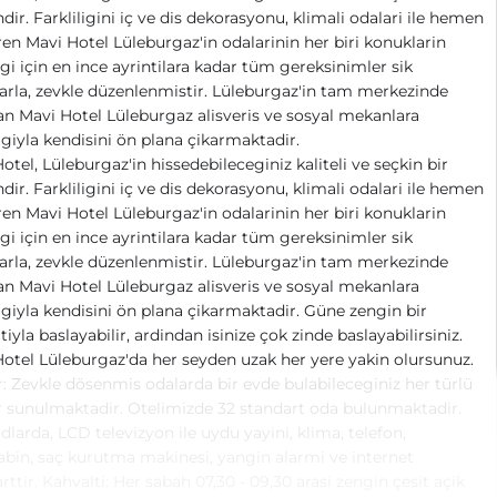
ir. Farkliligini iç ve dis dekorasyonu, klimali odalari ile hemen
en Mavi Hotel Lüleburgaz'in odalarinin her biri konuklarin
igi için en ince ayrintilara kadar tüm gereksinimler sik
arla, zevkle düzenlenmistir. Lüleburgaz'in tam merkezinde
n Mavi Hotel Lüleburgaz alisveris ve sosyal mekanlara
igiyla kendisini ön plana çikarmaktadir.
otel, Lüleburgaz'in hissedebileceginiz kaliteli ve seçkin bir
ir. Farkliligini iç ve dis dekorasyonu, klimali odalari ile hemen
en Mavi Hotel Lüleburgaz'in odalarinin her biri konuklarin
igi için en ince ayrintilara kadar tüm gereksinimler sik
arla, zevkle düzenlenmistir. Lüleburgaz'in tam merkezinde
n Mavi Hotel Lüleburgaz alisveris ve sosyal mekanlara
igiyla kendisini ön plana çikarmaktadir. Güne zengin bir
tiyla baslayabilir, ardindan isinize çok zinde baslayabilirsiniz.
otel Lüleburgaz'da her seyden uzak her yere yakin olursunuz.
: Zevkle dösenmis odalarda bir evde bulabileceginiz her türlü
 sunulmaktadir. Otelimizde 32 standart oda bulunmaktadir.
larda, LCD televizyon ile uydu yayini, klima, telefon,
bin, saç kurutma makinesi, yangin alarmi ve internet
rttir. Kahvalti: Her sabah 07,30 - 09,30 arasi zengin çesit açik