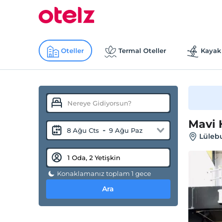
Oteller
Termal Oteller
Kayak 
Mavi 
-
8 Ağu Cts
9 Ağu Paz
Lülebu
Konaklamanız toplam 1 gece
Ara