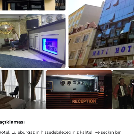
 açıklaması
otel, Lüleburgaz'in hissedebileceginiz kaliteli ve seçkin bir