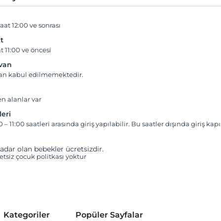
aat 12:00 ve sonrası
t
t 11:00 ve öncesi
yvan
van kabul edilmemektedir.
en alanlar var
leri
0 – 11:00 saatleri arasında giriş yapılabilir. Bu saatler dışında giriş kapı
adar olan bebekler ücretsizdir.
retsiz çocuk politkası yoktur
Kategoriler
Popüler Sayfalar