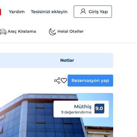
Yardım
Tesisinizi ekleyin
Giriş Yap
Araç Kiralama
Helal Oteller
Notlar
Rezervasyon yap
Müthiş
9.0
9 değerlendirme