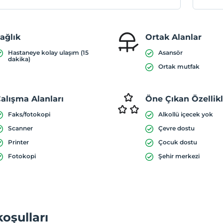
ağlık
Ortak Alanlar
Hastaneye kolay ulaşım (15
Asansör
dakika)
Ortak mutfak
alışma Alanları
Öne Çıkan Özellik
Faks/fotokopi
Alkollü içecek yok
Scanner
Çevre dostu
Printer
Çocuk dostu
Fotokopi
Şehir merkezi
koşulları