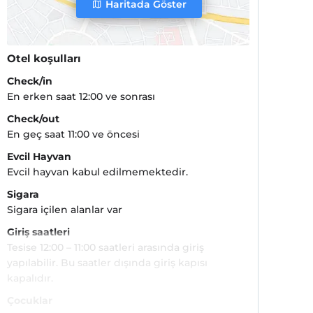
Haritada Göster
Otel koşulları
Check/in
En erken saat 12:00 ve sonrası
Check/out
En geç saat 11:00 ve öncesi
Evcil Hayvan
Evcil hayvan kabul edilmemektedir.
Sigara
Sigara içilen alanlar var
Giriş saatleri
Tesise 12:00 – 11:00 saatleri arasında giriş
yapılabilir. Bu saatler dışında giriş kapısı
kapalıdır.
Çocuklar