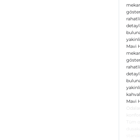
mekand
göster
rahatl
detayl
buluna
yakinl
Mavi H
mekand
göster
rahatl
detayl
buluna
yakinl
kahval
Mavi H
Odalar
konfor
Tüm od
dusaka
standa