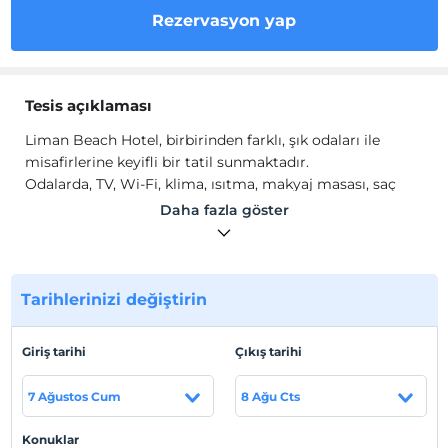
Rezervasyon yap
Tesis açıklaması
Liman Beach Hotel, birbirinden farklı, şık odaları ile
misafirlerine keyifli bir tatil sunmaktadır.
Odalarda, TV, Wi-Fi, klima, ısıtma, makyaj masası, saç
kurutma makinesi bulunmaktadır.
Daha fazla göster
Tesis lokasyon bilgileri
Gümüşlük Bodrum'da konumlanmaktadır.
Tarihlerinizi değiştirin
Sahil
Denize sıfır konumdadır.
Giriş tarihi
Çıkış tarihi
7 Ağustos Cum
8 Ağu Cts
Haritada Göster
Konuklar