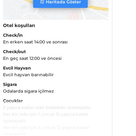
Haritada Göster
Otel koşulları
Check/in
En erken saat 14:00 ve sonrası
Check/out
En geç saat 12:00 ve öncesi
Evcil Hayvan
Evcil hayvan barınabilir
Sigara
Odalarda sigara içilmez
Çocuklar
2 yaşına kadar olan bebekler ücretsizdir.
Her bir oda için 1. çocuk 12 yaşına kadar
ücretsizdir
Her bir oda için 2. çocuk 12 yaşına kadar
ücretsizdir