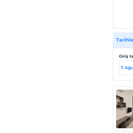
Tarihle
Giriş t
7 Ağ