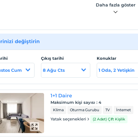
Daha fazla göster
rinizi değiştirin
arihi
Çıkış tarihi
Konuklar
ustos Cum
8 Ağu Cts
1 Oda, 2 Yetişkin
1+1 Daire
Maksimum kişi sayısı
:
4
Klima
Oturma Gurubu
TV
İnternet
Yatak seçenekleri
(2 Adet) Çift Kişilik