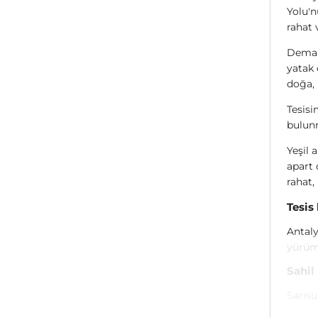
Yolu'n
rahat 
Demak 
yatak 
doğa,
Tesisi
bulun
Yeşil 
apart 
rahat,
Tesis
Antaly
yürüm
Sahil
Sarısu