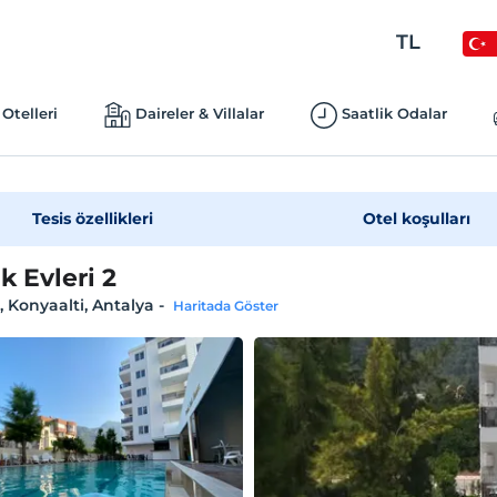
TL
Otelleri
Daireler & Villalar
Saatlik Odalar
Tesis özellikleri
Otel koşulları
 Evleri 2
 Konyaalti, Antalya
-
Haritada Göster