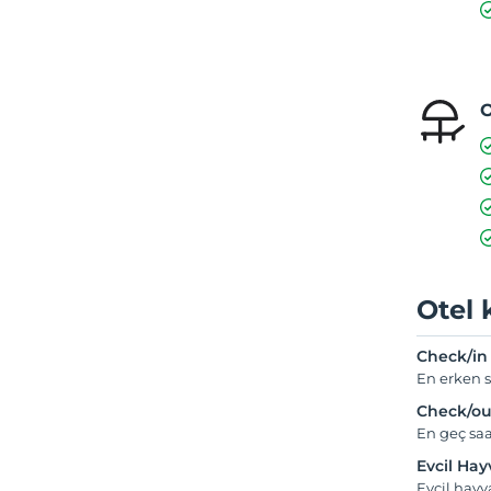
O
Otel 
Check/in
En erken s
Check/ou
En geç saa
Evcil Ha
Evcil hayv