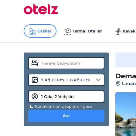
Oteller
Termal Oteller
Kayak 
Demak
-
7 Ağu Cum
8 Ağu Cts
Liman,
Konaklamanız toplam 1 gece
Ara