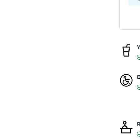
Y
E
R