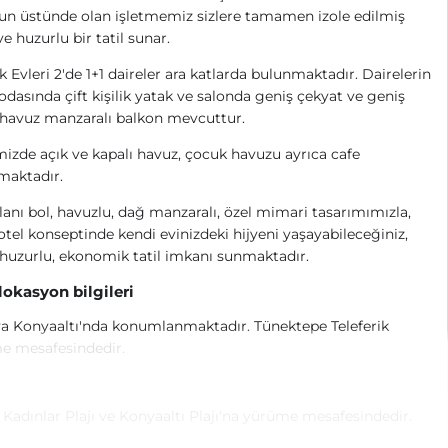
un üstünde olan işletmemiz sizlere tamamen izole edilmiş
ve huzurlu bir tatil sunar.
Evleri 2'de 1+1 daireler ara katlarda bulunmaktadır. Dairelerin
odasında çift kişilik yatak ve salonda geniş çekyat ve geniş
 havuz manzaralı balkon mevcuttur.
mizde açık ve kapalı havuz, çocuk havuzu ayrıca cafe
maktadır.
alanı bol, havuzlu, dağ manzaralı, özel mimari tasarımımızla,
otel konseptinde kendi evinizdeki hijyeni yaşayabileceğiniz,
 huzurlu, ekonomik tatil imkanı sunmaktadır.
 lokasyon bilgileri
a Konyaaltı'nda konumlanmaktadır. Tünektepe Teleferik
e mesafesindedir.
 Kadınlar Plajı ve Konyaaltı Plajı'na yürüme mesafesindedir.