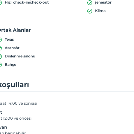
Hızlı check-in/check-out
jeneratör
Klima
rtak Alanlar
Teras
Asansör
Dinlenme salonu
Bahçe
koşulları
aat 14:00 ve sonrası
t
t 12:00 ve öncesi
yvan
an barınabilir