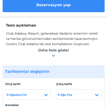
Rezervasyon yap
Tesis açıklaması
Club Adakoy Resort, geleneksel Akdeniz evlerinin renkli
ve harika görünümlerinden esinlenilerek tasarlanmıştır.
Cook's Club Adaköy'de otel kompleksini oluşturan
evlerin ve odaların tamamı, birbirinden farklı, özdeş
Daha fazla göster
tasarım, karakter ve güzelliği yansıtmaktadırlar.
Tesis lokasyon bilgileri
Tesis, Muğla Marmaris Adaköy'de konumlanmaktadır.
Tarihlerinizi değiştirin
Çam ağaçları kokusu ve eşsiz güneşi ile Ege Denizi ile
Akdeniz'in buluştuğu sahillerin en güzel koylarından biri
Giriş tarihi
Çıkış tarihi
olan Marmaris Koyunda Cennet Adası sahilinde çam
ormanlarının içinde yer alan Club Adaköy Marmaris'e
8 Ağustos Cts
9 Ağu Paz
yaklaşık 10 km. uzaklıktadır.
Konuklar