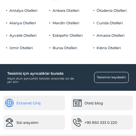
Odalarda sigara içilmez
Odaya meyve sepeti ikramı
Otopark
Çocuklar
Antalya Otelleri
Ankara Otelleri
Ölüdeniz Otelleri
Tesisimizde 17 yaş altı çocuklar konaklayamaz
Ücretsiz Özel Otopark
Alanya Otelleri
Mardin Otelleri
Cunda Otelleri
Otopark (Tesis bünyesinde)
Ayvalık Otelleri
Eskişehir Otelleri
Amasra Otelleri
İzmir Otelleri
Bursa Otelleri
Kıbrıs Otelleri
Yiyecek & İçecek
Restoran
Tesisiniz için ayrıcalıklar burada
Aktiviteler
Tesisinizi kaydedin
Kayıt olun ayrıcalıklı tesisler arasında siz de
yer alın
Aramo terapi masajı
Tavla
Ücretsiz
Extranet Giriş
Otelz blog
Ortak Alanlar
Güneşlenme terası
Sizi arayalım
+90 850 333 0 220
Tenis kortu (aydınlatmalı)