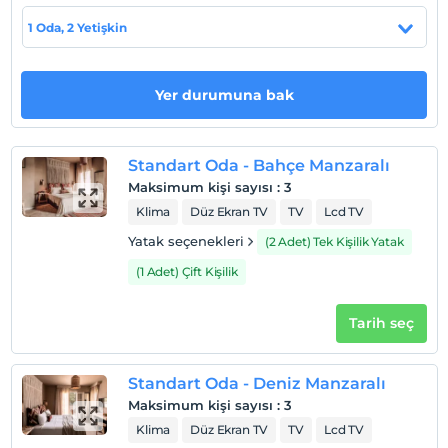
1 Oda, 2 Yetişkin
Haritada Göster
Yer durumuna bak
Otel koşulları
Check/in
En erken saat 14:00 ve sonrası
Standart Oda - Bahçe Manzaralı
Maksimum kişi sayısı
:
3
Check/out
Klima
Düz Ekran TV
TV
Lcd TV
En geç saat 12:00 ve öncesi
Yatak seçenekleri
(2 Adet) Tek Kişilik Yatak
Evcil Hayvan
Evcil hayvan kabul edilmemektedir.
(1 Adet) Çift Kişilik
Sigara
Tarih seç
Odalarda sigara içilmez
Çocuklar
Tesisimizde 17 yaş altı çocuklar konaklayamaz
Standart Oda - Deniz Manzaralı
Maksimum kişi sayısı
:
3
Klima
Düz Ekran TV
TV
Lcd TV