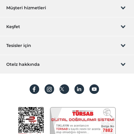
Bebek
Müşteri hizmetleri
Bebek karyolası
Bebek küveti
Rezervasyon yönet
Keşfet
Diğer
jeneratör
Sizi arayalım
Hediye Kart
Tesisler için
Klima
İştirak olun
Öne Çıkan Özellikler
ZPara Nedir?
Hemen tesisinizi ekleyin
Otelz hakkında
Deniz kıyısı
İletişim
Üye girişi
Dağ manzarası
Villa/Daire ekleyin
Hakkımızda
Çalışma Alanları
Sıkça sorulan sorular
Hesap oluştur
Faks/fotokopi
Sürdürülebilirlik
Kişisel Verilerin Korunması
Scanner
Printer
Koşullar ve şartlar
İşlem rehberi
Aydınlatma metni