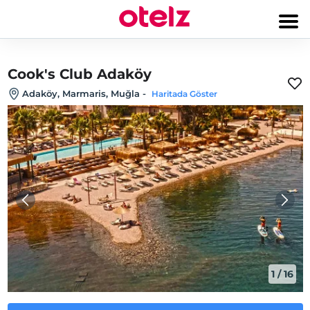
Cook's Club Adaköy
Adaköy, Marmaris, Muğla
-
Haritada Göster
1
/
16