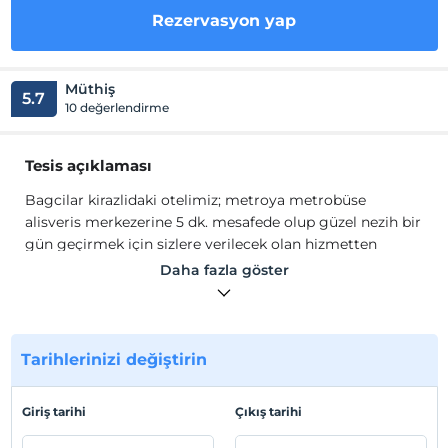
Rezervasyon yap
Müthiş
5.7
10 değerlendirme
Tesis açıklaması
Bagcilar kirazlidaki otelimiz; metroya metrobüse
alisveris merkezerine 5 dk. mesafede olup güzel nezih bir
gün geçirmek için sizlere verilecek olan hizmetten
memnuniyet duyariz
Daha fazla göster
Bakirköy Meydanda'daki otelimiz; Atatürk Havalimani'na
metroya metrobüse alisveris merkezerine 5 dk.
mesafede olup güzel nezih bir gün geçirmek için sizlere
verilecek olan hizmetden onur duyariz ......
Tarihlerinizi değiştirin
Tesis lokasyon bilgileri
Giriş tarihi
Çıkış tarihi
bagcilar kirazlida bulunan bagcilar suit otelimiz ulasim
metro otobus tranvay bulunmaktadir