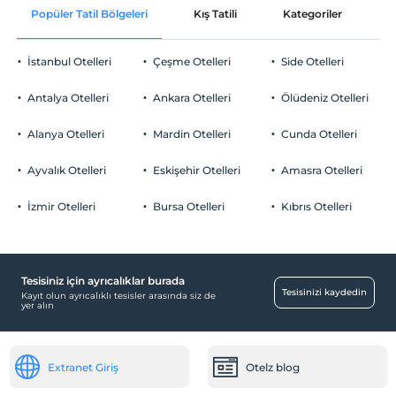
Oda süslemesi
Evcil Hayvan
Popüler Tatil Bölgeleri
Kış Tatili
Kategoriler
P
Plaj Havlusu
Evcil hayvan kabul edilmemektedir.
Odaya günlük gazete servisi
Sigara
İstanbul Otelleri
Çeşme Otelleri
Side Otelleri
Odalarda sigara içilmez
Bir sabah odaya kahvaltı servisi
Otopark
Çocuklar
Antalya Otelleri
Ankara Otelleri
Ölüdeniz Otelleri
A la carte restoranlarda öncelikli
2 yaşına kadar olan bebekler ücretsizdir.
Ücretsiz Özel Otopark
rezervasyon
Tesisin ücretsiz çocuk politkası yoktur
Alanya Otelleri
Mardin Otelleri
Cunda Otelleri
Otopark (Tesis disinda)
İndirimli transfer hizmeti
Ayvalık Otelleri
Eskişehir Otelleri
Amasra Otelleri
Gül yaprakları ile süsleme
İzmir Otelleri
Bursa Otelleri
Kıbrıs Otelleri
Yiyecek & İçecek
Çerez ikramı
Cafe Türk
Tesisiniz için ayrıcalıklar burada
Aktiviteler
Tesisinizi kaydedin
Kayıt olun ayrıcalıklı tesisler arasında siz de
yer alın
Tavla
Ücretsiz
Çalışma Alanları
Extranet Giriş
Otelz blog
Faks/fotokopi