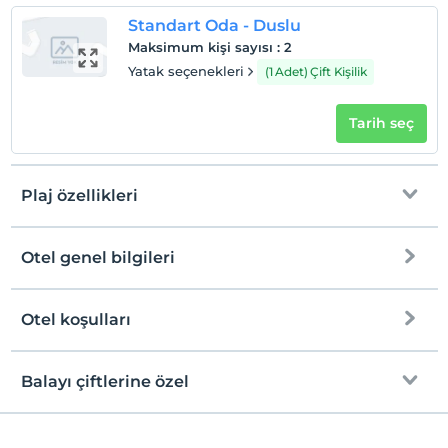
Standart Oda - Duslu
Maksimum kişi sayısı
:
2
Yatak seçenekleri
(1 Adet) Çift Kişilik
Tarih seç
Plaj özellikleri
Otel genel bilgileri
Halka açık plaj
İskele
Otel koşulları
Internet
Kıyıdan itibaren derin deniz
Check/in
Ücretsiz Wi-fi
En erken saat 13:00 ve sonrası
Balayı çiftlerine özel
Kıyıda sığ deniz
Ortak alanlar ve tüm odalar
Check/out
En geç saat 12:00 ve öncesi
Şezlong & Şemsiye