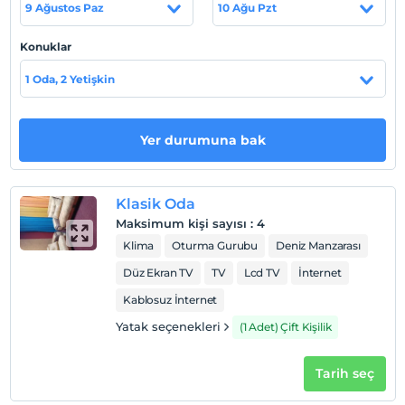
9 Ağustos Paz
10 Ağu Pzt
Konuklar
Haritada Göster
1 Oda, 2 Yetişkin
Otel koşulları
Yer durumuna bak
Check/in
En erken saat 13:00 ve sonrası
Klasik Oda
Check/out
Maksimum kişi sayısı
:
4
En geç saat 12:00 ve öncesi
Klima
Oturma Gurubu
Deniz Manzarası
Evcil Hayvan
Düz Ekran TV
TV
Lcd TV
İnternet
Evcil hayvan kabul edilmemektedir.
Kablosuz İnternet
Sigara
Odalarda sigara içilmez
Yatak seçenekleri
(1 Adet) Çift Kişilik
Çocuklar
Tarih seç
2 yaşına kadar olan bebekler ücretsizdir.
Tesisin ücretsiz çocuk politkası yoktur