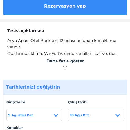
Rezervasyon yap
Tesis açıklaması
Asya Apart Otel Bodrum, 12 odası bulunan konaklama
yeridir.
Odalarında klima, Wi-Fi, TV, uydu kanalları, banyo, duş,
mini mutfak ve mutfak gereçleri gibi olanaklar
Daha fazla göster
mevcuttur.
Tesis lokasyon bilgileri
Muğla Bodrum'da konumlanmaktadır.
Tarihlerinizi değiştirin
Sahil
Giriş tarihi
Çıkış tarihi
Plaja 750 metre mesafededir.
9 Ağustos Paz
10 Ağu Pzt
Haritada Göster
Konuklar