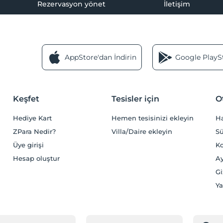
Rezervasyon yönet
İletişim
AppStore'dan İndirin
Google PlaySt
Keşfet
Tesisler için
O
Hediye Kart
Hemen tesisinizi ekleyin
H
ZPara Nedir?
Villa/Daire ekleyin
Sü
Üye girişi
Ko
Hesap oluştur
Ay
Gi
Ya