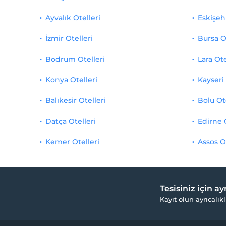
Ayvalık Otelleri
Eskişehi
İzmir Otelleri
Bursa O
Bodrum Otelleri
Lara Ote
Konya Otelleri
Kayseri 
Balıkesir Otelleri
Bolu Ot
Datça Otelleri
Edirne 
Kemer Otelleri
Assos O
Tesisiniz için a
Kayıt olun ayrıcalıkl