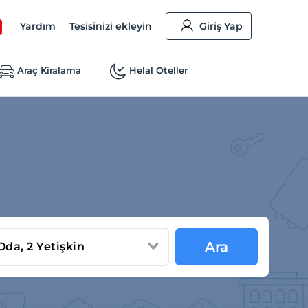
Yardım
Tesisinizi ekleyin
Giriş Yap
Araç Kiralama
Helal Oteller
Ara