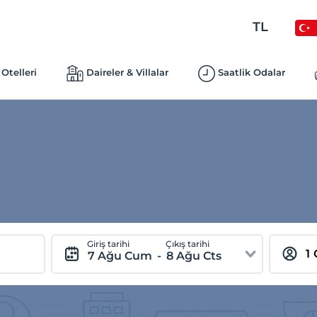
TL
Otelleri
Daireler & Villalar
Saatlik Odalar
Giriş tarihi
Çıkış tarihi
7 Ağu Cum
-
8 Ağu Cts