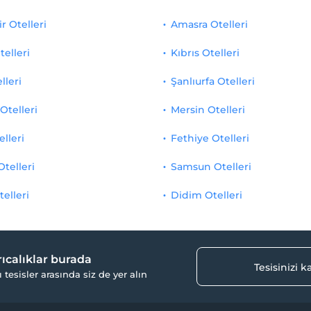
r Otelleri
Amasra Otelleri
telleri
Kıbrıs Otelleri
lleri
Şanlıurfa Otelleri
Otelleri
Mersin Otelleri
elleri
Fethiye Otelleri
Otelleri
Samsun Otelleri
telleri
Didim Otelleri
yrıcalıklar burada
Tesisinizi 
ı tesisler arasında siz de yer alın