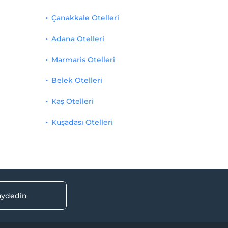
Çanakkale Otelleri
Adana Otelleri
Marmaris Otelleri
Belek Otelleri
Kaş Otelleri
Kuşadası Otelleri
kaydedin