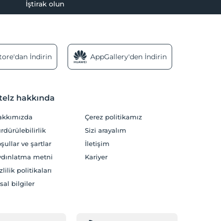
İştirak olun
ore'dan İndirin
AppGallery'den İndirin
telz hakkında
akkımızda
Çerez politikamız
rdürülebilirlik
Sizi arayalım
şullar ve şartlar
İletişim
dınlatma metni
Kariyer
zlilik politikaları
sal bilgiler