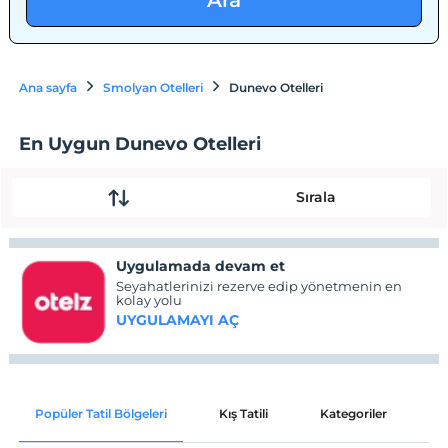
Ara
Ana sayfa
Smolyan Otelleri
Dunevo Otelleri
En Uygun Dunevo Otelleri
Sırala
Uygulamada devam et
Seyahatlerinizi rezerve edip yönetmenin en
kolay yolu
UYGULAMAYI AÇ
Popüler Tatil Bölgeleri
Kış Tatili
Kategoriler
P