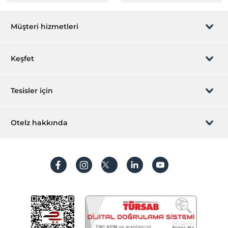
Müşteri hizmetleri
Rezervasyon yönet
Keşfet
Sizi arayalım
Hediye Kart
Tesisler için
İştirak olun
ZPara Nedir?
Hemen tesisinizi ekleyin
Otelz hakkında
İletişim
Üye girişi
Villa/Daire ekleyin
Hakkımızda
Sıkça sorulan sorular
Hesap oluştur
Sürdürülebilirlik
Kişisel Verilerin Korunması
Koşullar ve şartlar
İşlem rehberi