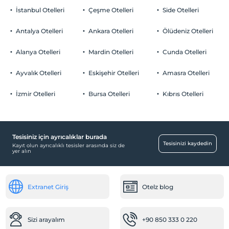
İstanbul Otelleri
Çeşme Otelleri
Side Otelleri
Antalya Otelleri
Ankara Otelleri
Ölüdeniz Otelleri
Alanya Otelleri
Mardin Otelleri
Cunda Otelleri
Ayvalık Otelleri
Eskişehir Otelleri
Amasra Otelleri
İzmir Otelleri
Bursa Otelleri
Kıbrıs Otelleri
Tesisiniz için ayrıcalıklar burada
Tesisinizi kaydedin
Kayıt olun ayrıcalıklı tesisler arasında siz de
yer alın
Extranet Giriş
Otelz blog
Sizi arayalım
+90 850 333 0 220