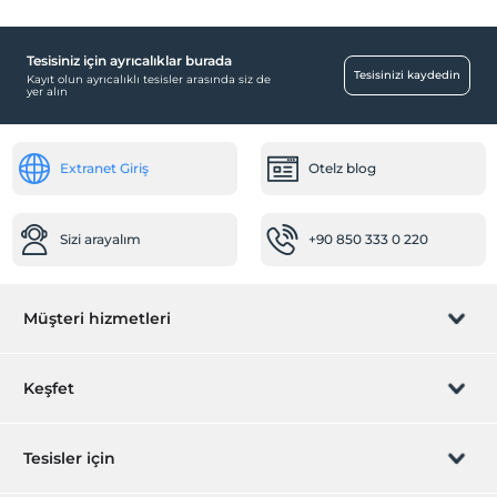
Tesisiniz için ayrıcalıklar burada
Tesisinizi kaydedin
Kayıt olun ayrıcalıklı tesisler arasında siz de
yer alın
Extranet Giriş
Otelz blog
Sizi arayalım
+90 850 333 0 220
Müşteri hizmetleri
Rezervasyon yönet
Keşfet
Sizi arayalım
Hediye Kart
Tesisler için
İştirak olun