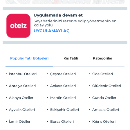
Uygulamada devam et
Seyahatlerinizi rezerve edip yönetmenin en
kolay yolu
UYGULAMAYI AÇ
Popüler Tatil Bölgeleri
Kış Tatili
Kategoriler
P
İstanbul Otelleri
Çeşme Otelleri
Side Otelleri
Antalya Otelleri
Ankara Otelleri
Ölüdeniz Otelleri
Alanya Otelleri
Mardin Otelleri
Cunda Otelleri
Ayvalık Otelleri
Eskişehir Otelleri
Amasra Otelleri
İzmir Otelleri
Bursa Otelleri
Kıbrıs Otelleri