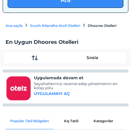
Ara
Ana sayfa
South Nilandhe Atoll Otelleri
Dhoores Otelleri
En Uygun Dhoores Otelleri
Sırala
Uygulamada devam et
Seyahatlerinizi rezerve edip yönetmenin en
kolay yolu
UYGULAMAYI AÇ
Popüler Tatil Bölgeleri
Kış Tatili
Kategoriler
P