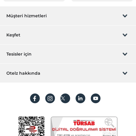
Müşteri hizmetleri
Rezervasyon yönet
Keşfet
Sizi arayalım
Hediye Kart
Tesisler için
İştirak olun
ZPara Nedir?
Hemen tesisinizi ekleyin
Otelz hakkında
İletişim
Üye girişi
Villa/Daire ekleyin
Hakkımızda
Sıkça sorulan sorular
Hesap oluştur
Sürdürülebilirlik
Kişisel Verilerin Korunması
Koşullar ve şartlar
İşlem rehberi