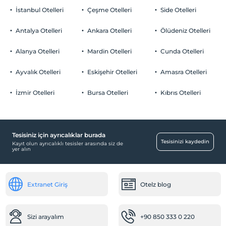
İstanbul Otelleri
Çeşme Otelleri
Side Otelleri
Antalya Otelleri
Ankara Otelleri
Ölüdeniz Otelleri
Alanya Otelleri
Mardin Otelleri
Cunda Otelleri
Ayvalık Otelleri
Eskişehir Otelleri
Amasra Otelleri
İzmir Otelleri
Bursa Otelleri
Kıbrıs Otelleri
Tesisiniz için ayrıcalıklar burada
Tesisinizi kaydedin
Kayıt olun ayrıcalıklı tesisler arasında siz de
yer alın
Extranet Giriş
Otelz blog
Sizi arayalım
+90 850 333 0 220