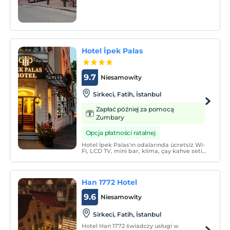
od historycznych, kulturalnych,
biznesowych i rozrywkowych dzielnic.
Hotel İpek Palas
9.7
Niesamowity
Sirkeci, Fatih, İstanbul
Zapłać później za pomocą
Zumbary
Opcja płatności ratalnej
Hotel İpek Palas'ın odalarında ücretsiz Wi-
Fi, LCD TV, mini bar, klima, çay kahve seti,
havlu seti, saç kurutma makinesi, buklet
malzemeleri gibi olanaklar mevcuttur.
Han 1772 Hotel
9.6
Niesamowity
Sirkeci, Fatih, İstanbul
Hotel Han 1772 świadczy usługi w