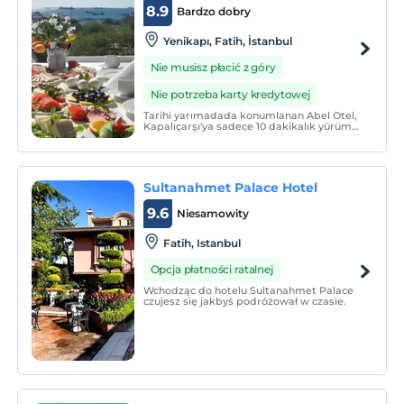
8.9
Bardzo dobry
Yenikapı, Fatih, İstanbul
Nie musisz płacić z góry
Nie potrzeba karty kredytowej
Tarihi yarımadada konumlanan Abel Otel,
Kapalıçarşı'ya sadece 10 dakikalık yürüme
mesafesinde, Sultanahmet Camii'ne ise 1
km uzaklıktadır.
Sultanahmet Palace Hotel
9.6
Niesamowity
Fatih, Istanbul
Opcja płatności ratalnej
Wchodząc do hotelu Sultanahmet Palace
czujesz się jakbyś podróżował w czasie.