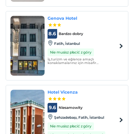
Genova Hotel
8.6
Bardzo dobry
Fatih, İstanbul
Nie musisz płacić z góry
İş,turizm ve eğlence amaçlı
konaklamalarınız için misafir
memnuniyetini ön planda tutan kalite
hizmet anlayışı ile HT Hotels zincirine bağlı
Hotel Genova adı ile hizmet vermektedir.
Hotel Vicenza
9.6
Niesamowity
Şehzadebaşı, Fatih, İstanbul
Nie musisz płacić z góry