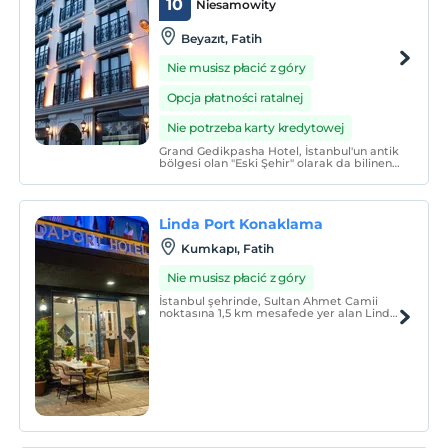
10
Niesamowity
Beyazıt, Fatih
Nie musisz płacić z góry
Opcja płatności ratalnej
Nie potrzeba karty kredytowej
Grand Gedikpasha Hotel, İstanbul'un antik
bölgesi olan "Eski Şehir" olarak da bilinen
tarihi yarımadada yer alan, modern
mimarisiyle eskinin dokusunu yeninin
konforuyla harmanlayan, misafirlerine
evlerinin konforunu sunan tamamen yeni
Linda Port Konaklama
bir oteldir.
Kumkapı, Fatih
Nie musisz płacić z góry
İstanbul şehrinde, Sultan Ahmet Camii
noktasına 1,5 km mesafede yer alan Linda
Port Hotel tesisinde şehir manzarası
mevcuttur. Tesis; 24 saat açık resepsiyon,
havaalanı transferi, ortak oturma alanı ve
ücretsiz Wi- Fi sağlar.