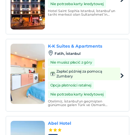
Nie potrzeba karty kredytowej
Hotel Saint Sophia Istanbul, İstanbul’un
tarihi merkezi olan Sultanahmet’in
kalbinde, Ayasofya’nın hemen yanında yer
almaktadır.
K-K Suites & Apartments
Fatih, İstanbul
Nie musisz płacić z góry
Zapłać później za pomocą
Zumbary
Opcja płatności ratalnej
Nie potrzeba karty kredytowej
Otelimiz, İstanbul'un geçmişten
günümüze gelen Türk ve Osmanlı
misafirperverliğini yaşayacağınız bir
ortam sunmaktadır. Şehrin
karmaşasından uzak, ama yine de
merkezi bir konumda konaklama
Abel Hotel
deneyimi yaşamanız mümkün.