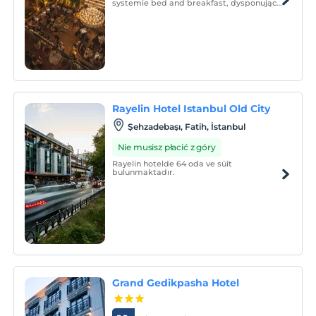
systemie bed and breakfast, dysponując
łącznie 21 pokojami. Nasz hotel ożywił się
wraz z renowacją 250-letniej zabytkowej
karczmy wybudowanej w 1772 roku.
Obiekt oferuje całodobową recepcję oraz
restaurację A'La Carte.
Rayelin Hotel Istanbul Old City
Şehzadebaşı, Fatih, İstanbul
Nie musisz płacić z góry
Rayelin hotelde 64 oda ve süit
bulunmaktadır.
Grand Gedikpasha Hotel