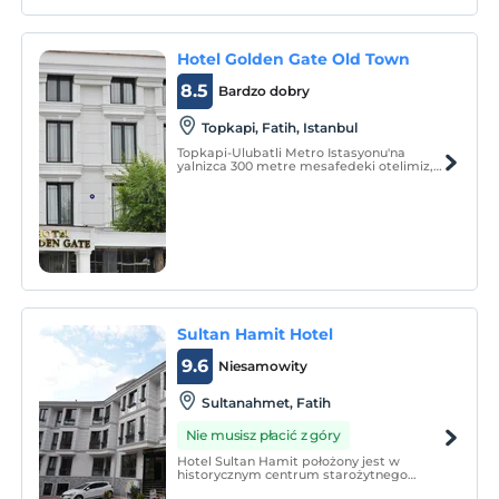
Hotel Golden Gate Old Town
8.5
Bardzo dobry
Topkapi, Fatih, Istanbul
Topkapi-Ulubatli Metro Istasyonu'na
yalnizca 300 metre mesafedeki otelimiz,
tarihi yarimadada elverisli bir konuma
sahiptir. Otelde ücretsiz Wi-Fi erisimi ve 24
saat açik resepsiyon vardir.
Sultan Hamit Hotel
9.6
Niesamowity
Sultanahmet, Fatih
Nie musisz płacić z góry
Hotel Sultan Hamit położony jest w
historycznym centrum starożytnego
Stambułu, w odległości krótkiego spaceru