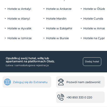
Hotele w Antalyi
Hotele w Ankarze
Hotele w Ölüden
Hotele w Alanyi
Hotele Mardin
Hotele Cunda
Hotele w Ayvalık
Hotele w Eskişehir
Hotele w Amasr
Hotele w Izmirze
Hotele w Bursie
Hotele na Cyprz
Opublikuj swój hotel, willę lub
apartament na platformach Otelz.
Dodaj hotel
Łatwa i samoobsługowa rejestracja
Zaloguj się do Extranetu
Pozwól nam zadzwonić
+90 850 333 0 220