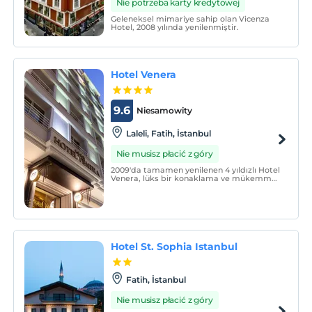
Nie potrzeba karty kredytowej
Geleneksel mimariye sahip olan Vicenza
Hotel, 2008 yılında yenilenmiştir.
Hotel Venera
9.6
Niesamowity
Laleli, Fatih, İstanbul
Nie musisz płacić z góry
2009'da tamamen yenilenen 4 yıldızlı Hotel
Venera, lüks bir konaklama ve mükemmel
servisiyle İstanbul'un kalbinin attığı
meşhur Laleli semtinde hizmetinizdedir.
Hotel St. Sophia Istanbul
Fatih, İstanbul
Nie musisz płacić z góry