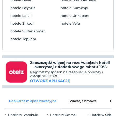
hotele Beyazıt
hotele Kumkapı
hotele Laleli
hotele Unkapanı
hotele Sirkeci
hotele Vefa
hotele Sultanahmet
hotele Topkapı
Zaoszczędź więcej na rezerwacjach hoteli
— skorzystaj z dodatkowego rabatu 10%.
Najprostszy sposób na rezerwację podróży i
zarządzanie nimi
OTWÓRZ APLIKACJĘ
Popularne miejsca wakacyjne
Wakacje zimowe
Kat
Hotele w Stambule
Hotele w Ceşme
Hotele w Side