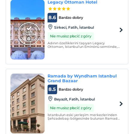
Legacy Ottoman Hotel
8.6
Bardzo dobry
Sirkeci, Fatih, İstanbul
Nie musisz płacić z góry
Adının özelliklerini taşıyan Legacy
Ottoman, İstanbul'un Eminönü semtinde,
Bizans tarzı tarihi bir binada yer
almaktadır. Otelin kapalı havuzunda spa
küveti, hamam, spa ve masaj
uygulamalarından yararlanabilirsiniz.
Ramada by Wyndham Istanbul
Grand Bazaar
8.5
Bardzo dobry
Beyazit, Fatih, İstanbul
Nie musisz płacić z góry
İstanbulun eski yerleşim merkezlerinden
Şehzadebaşı bölgesinde bulunan Ramada
İstanbul Grand Bazaar, ücretsiz Wi-Fi
erişimi ve uydu TV sunan odalarla hizmet
vermektedir. Kapalıçarşı sadece 1,5 km
uzaklıktadır.