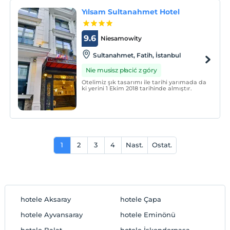
Yılsam Sultanahmet Hotel
9.6
Niesamowity
Sultanahmet, Fatih, İstanbul
Nie musisz płacić z góry
Otelimiz şık tasarımı ile tarihi yarımada da
ki yerini 1 Ekim 2018 tarihinde almıştır.
1
2
3
4
Nast.
Ostat.
hotele Aksaray
hotele Çapa
hotele Ayvansaray
hotele Eminönü
hotele Balat
hotele İskenderpaşa