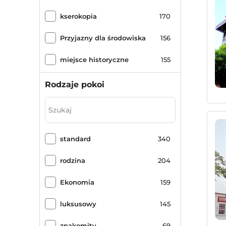
kserokopia
170
Przyjazny dla środowiska
156
miejsce historyczne
155
pokój śniadaniowy
147
Rodzaje pokoi
parking (na miejscu)
100
łaźnia turecka
87
standard
340
walizka
87
rodzina
204
Sauna
82
Ekonomia
159
masaż
79
luksusowy
145
Romans / Miesiąc miodowy
74
znakomity
69