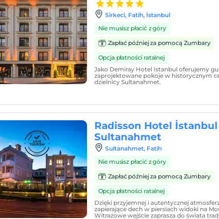
Sirkeci, Fatih, İstanbul
Nie musisz płacić z góry
Zapłać później za pomocą Zumbary
Opcja płatności ratalnej
Jako Demiray Hotel Istanbul oferujemy gu
zaprojektowane pokoje w historycznym c
dzielnicy Sultanahmet.
Radisson Hotel İstanbul
Sultanahmet
Sultanahmet, Fatih
Nie musisz płacić z góry
Zapłać później za pomocą Zumbary
Opcja płatności ratalnej
Dzięki przyjemnej i autentycznej atmosferz
zapierające dech w piersiach widoki na M
Witrażowe wejście zaprasza do świata trady