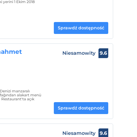
ki yerini 1 Ekim 2018
Sprawdź dostępność
anahmet
Niesamowity
9.6
Denizi manzaralı
fağından alakart menü
 Restaurant'ta açık
Sprawdź dostępność
Niesamowity
9.6