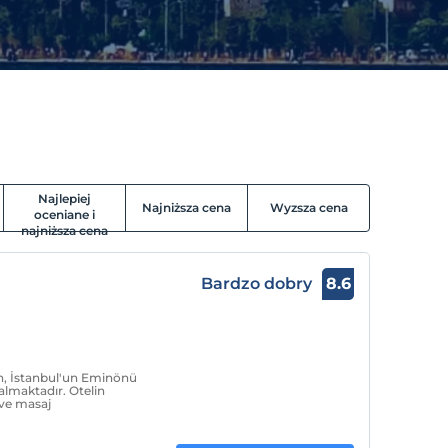
Najlepiej
Najniższa cena
Wyzsza cena
oceniane i
najniższa cena
Bardzo dobry
8.6
an, İstanbul'un Eminönü
 almaktadır. Otelin
ve masaj