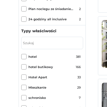
Sultangazi Merkez
1
Plan noclegu ze śniadaniem z kolacją
2
Çemberlitaş Sütunu
1
24 godziny all inclusive
2
Çapa
1
Wszystko wliczone w cenę
1
Typy właściwości
Galera
1
Pełne wyżywienie
1
Niepełne wyżywienie Plus
1
hotel
381
Ultra All Inclusive
1
hotel butikowy
166
Ultra All Inclusive Bezalkoholowe
1
Hotel Apart
33
Wysokiej klasy Ultra All Inclusive
1
Mieszkanie
29
Odosobniona niepełna wyżywienie
1
schronisko
7
Wszystko wliczone w cenę
1