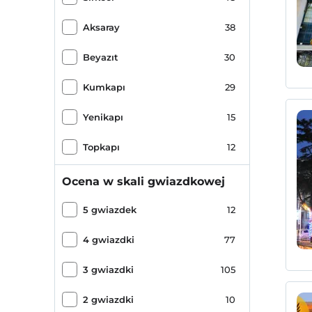
Aksaray
38
Beyazıt
30
Kumkapı
29
Yenikapı
15
Topkapı
12
Merkez
8
Ocena w skali gwiazdkowej
Fındıkzade
8
5 gwiazdek
12
Balat
7
4 gwiazdki
77
Zeyrek
7
3 gwiazdki
105
Eminönü
6
2 gwiazdki
10