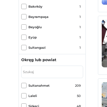
Bakırköy
1
Bayrampaşa
1
Beyoğlu
1
Eyüp
1
Sultangazi
1
Okręg lub powiat
Sultanahmet
209
Laleli
50
Sirkeci
48