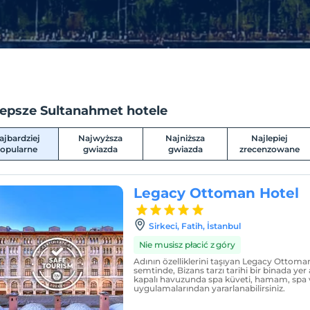
lepsze Sultanahmet hotele
ajbardziej
Najwyższa
Najniższa
Najlepiej
opularne
gwiazda
gwiazda
zrecenzowane
Legacy Ottoman Hotel
Sirkeci, Fatih, İstanbul
Nie musisz płacić z góry
Adının özelliklerini taşıyan Legacy Ottom
semtinde, Bizans tarzı tarihi bir binada yer
kapalı havuzunda spa küveti, hamam, spa 
uygulamalarından yararlanabilirsiniz.