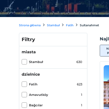
Strona główna
Stambuł
Fatih
Sultanahmet
Naj
Filtry
N
miasta
p
Stambuł
630
dzielnice
Fatih
623
Arnavutköy
1
Bağcılar
1