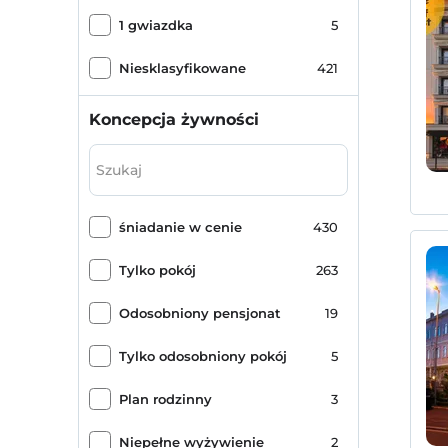
Vefa
5
1 gwiazdka
5
Şehzadebaşı
5
Niesklasyfikowane
421
Unkapanı
5
Koncepcja żywności
Kocamustafapaşa
3
Küçük Ayasofya Cami
2
śniadanie w cenie
430
Ayvansaray
2
Tylko pokój
263
Mahmutbey
1
Odosobniony pensjonat
19
Taksim
1
Tylko odosobniony pokój
5
Rami
1
Plan rodzinny
3
Şehremini
1
Niepełne wyżywienie
2