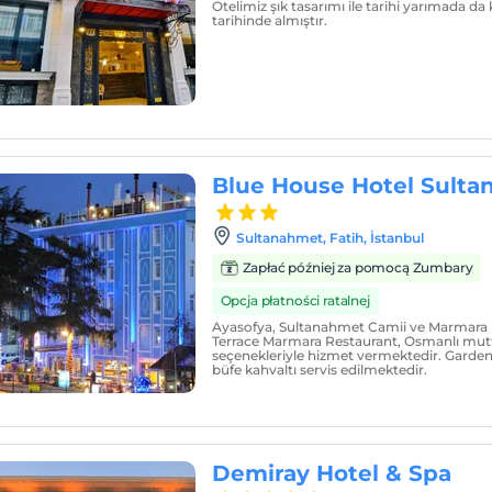
Otelimiz şık tasarımı ile tarihi yarımada da 
tarihinde almıştır.
Blue House Hotel Sult
Sultanahmet, Fatih, İstanbul
Zapłać później za pomocą Zumbary
Opcja płatności ratalnej
Ayasofya, Sultanahmet Camii ve Marmara 
Terrace Marmara Restaurant, Osmanlı mut
seçenekleriyle hizmet vermektedir. Garden
büfe kahvaltı servis edilmektedir.
Demiray Hotel & Spa