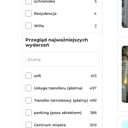
schronisko
5
bufet halal
1
Rezydencja
4
Yarım Pansiyon Plus Exclusive
1
Willa
2
domek gościnny
1
Przegląd najważniejszych
wydarzeń
Hotel apartamentowy
1
Hotel kategorii specjalnej
1
wifi
615
Usługa transferu (płatna)
497
Transfer lotniskowy (płatny)
489
parking (poza obiektem)
388
Centrum miasta
309