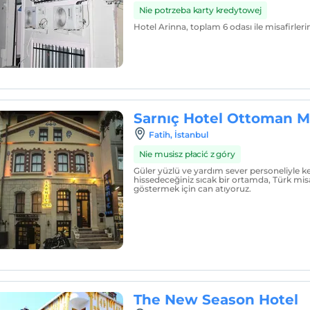
Nie potrzeba karty kredytowej
Hotel Arinna, toplam 6 odası ile misafirler
Sarnıç Hotel Ottoman M
Fatih, İstanbul
Nie musisz płacić z góry
Güler yüzlü ve yardım sever personeliyle ke
hissedeceğiniz sıcak bir ortamda, Türk misaf
göstermek için can atıyoruz.
The New Season Hotel