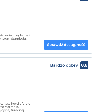
stownie urządzone i
entrum Stambułu,
Sprawdź dostępność
Bardzo dobry
8.8
e, nasz hotel oferuje
orze Marmara.
cyjnej tureckiej