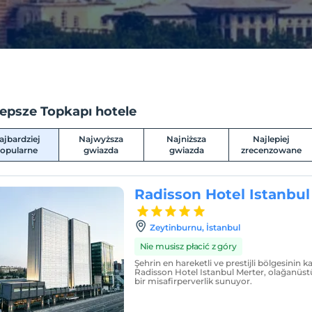
lepsze Topkapı hotele
ajbardziej
Najwyższa
Najniższa
Najlepiej
opularne
gwiazda
gwiazda
zrecenzowane
Radisson Hotel Istanbul
Zeytinburnu, İstanbul
Nie musisz płacić z góry
Şehrin en hareketli ve prestijli bölgesinin ka
Radisson Hotel Istanbul Merter, olağanüs
bir misafirperverlik sunuyor.