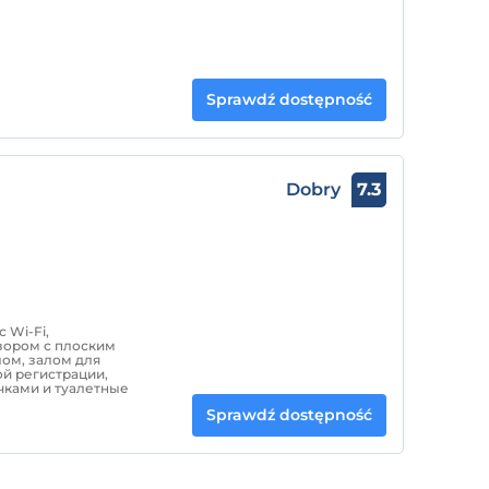
Sprawdź dostępność
Dobry
7.3
 Wi-Fi,
зором с плоским
ом, залом для
ой регистрации,
ками и туалетные
Sprawdź dostępność