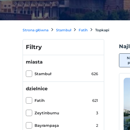
Strona główna
Stambuł
Fatih
Topkapi
Naj
Filtry
N
miasta
p
Stambuł
626
dzielnice
Fatih
621
Zeytinburnu
3
Bayrampaşa
2