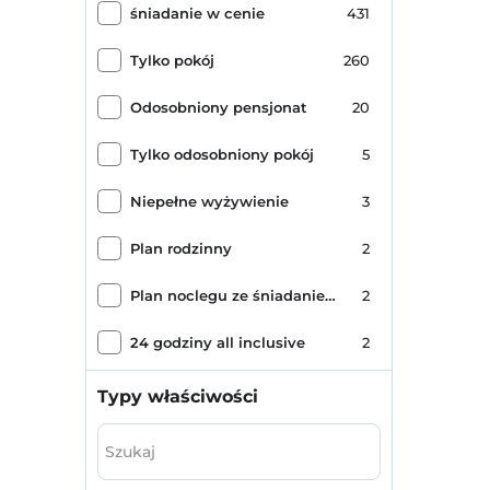
śniadanie w cenie
431
Ayvansaray
2
Tylko pokój
260
Yildirim
1
Odosobniony pensjonat
20
Şehremini
1
Tylko odosobniony pokój
5
Seyitnizam
1
Niepełne wyżywienie
3
Çemberlitaş Sütunu
1
Plan rodzinny
2
Çapa
1
Plan noclegu ze śniadaniem z kolacją
2
Galera
1
24 godziny all inclusive
2
Wszystko wliczone w cenę
1
Typy właściwości
Pełne wyżywienie
1
Niepełne wyżywienie Plus
1