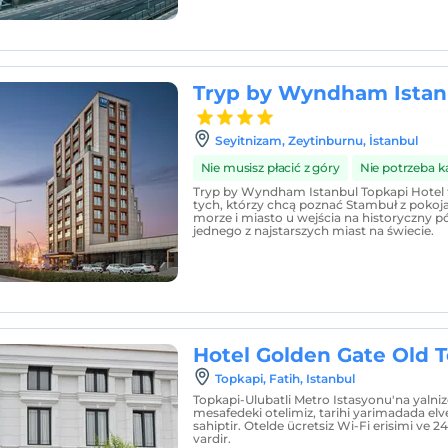
Tryp by Wyndham Istan
Seyitnizam, Zeytinburnu, İstanbul
Nie musisz płacić z góry
Nie potrzeba k
Tryp by Wyndham Istanbul Topkapi Hotel 
tych, którzy chcą poznać Stambuł z pokoj
morze i miasto u wejścia na historyczny 
jednego z najstarszych miast na świecie.
Hotel Golden Gate Old 
Topkapi, Fatih, Istanbul
Topkapi-Ulubatli Metro Istasyonu'na yalni
mesafedeki otelimiz, tarihi yarimadada elv
sahiptir. Otelde ücretsiz Wi-Fi erisimi ve 2
vardir.