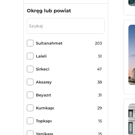
Okręg lub powiat
Sultanahmet
203
Laleli
51
Sirkeci
47
Aksaray
38
Beyazıt
31
Kumkapı
29
Topkapı
15
Yenikapı
15