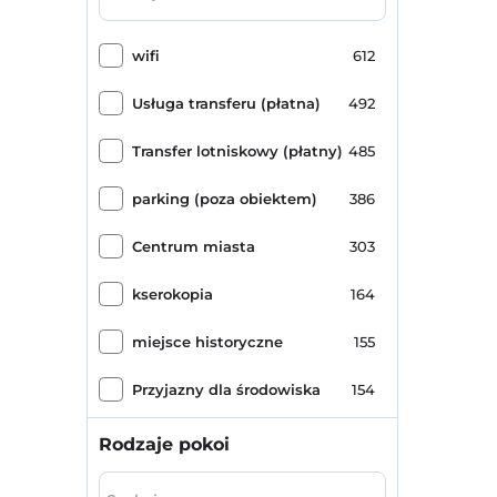
Hotel kategorii specjalnej
1
wifi
612
Usługa transferu (płatna)
492
Transfer lotniskowy (płatny)
485
parking (poza obiektem)
386
Centrum miasta
303
kserokopia
164
miejsce historyczne
155
Przyjazny dla środowiska
154
pokój śniadaniowy
146
Rodzaje pokoi
parking (na miejscu)
99