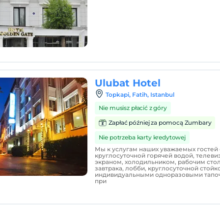
Ulubat Hotel
Topkapi, Fatih, Istanbul
Nie musisz płacić z góry
Zapłać później za pomocą Zumbary
Nie potrzeba karty kredytowej
Мы к услугам наших уважаемых гостей с
круглосуточной горячей водой, телеви
экраном, холодильником, рабочим стол
завтрака, лобби, круглосуточной стойк
индивидуальными одноразовыми тапоч
при