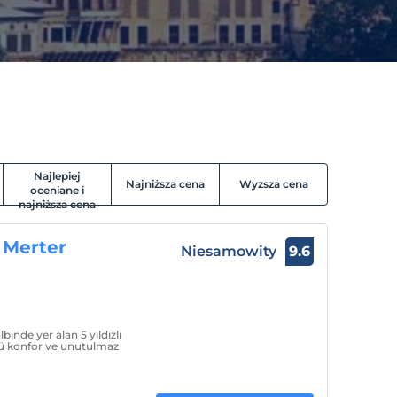
Najlepiej
Najniższa cena
Wyzsza cena
oceniane i
najniższa cena
 Merter
Niesamowity
9.6
lbinde yer alan 5 yıldızlı
tü konfor ve unutulmaz