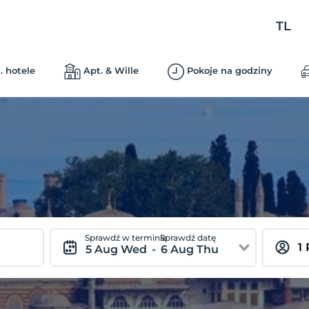
TL
. hotele
Apt. & Wille
Pokoje na godziny
Sprawdź w terminie
Sprawdź datę
5 Aug Wed
-
6 Aug Thu