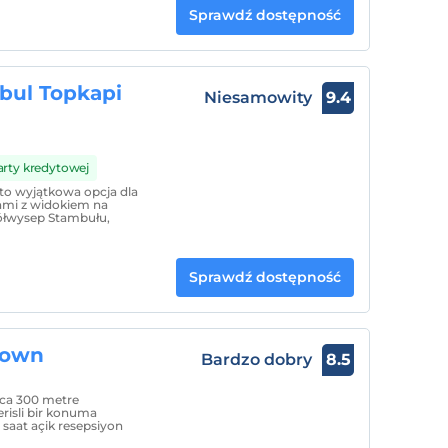
Sprawdź dostępność
bul Topkapi
Niesamowity
9.4
arty kredytowej
to wyjątkowa opcja dla
ami z widokiem na
półwysep Stambułu,
Sprawdź dostępność
Town
Bardzo dobry
8.5
zca 300 metre
erisli bir konuma
4 saat açik resepsiyon