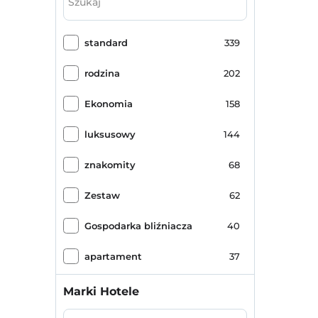
łaźnia turecka
88
standard
339
walizka
85
rodzina
202
Sauna
84
Ekonomia
158
masaż
80
luksusowy
144
Romans / Miesiąc miodowy
73
znakomity
68
widok na morze
63
Zestaw
62
Specjalne prezentacje powitalne
62
Gospodarka bliźniacza
40
spa i centrum odnowy biologicznej
60
apartament
37
ogród
54
Mniejszy Apartament
28
Marki Hotele
przyjazny dla dzieci
53
Dwuosobowy Apartament
24