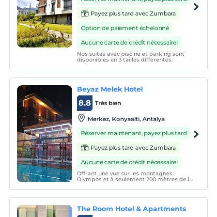
Payez plus tard avec Zumbara
Option de paiement échelonné
Aucune carte de crédit nécessaire!
Nos suites avec piscine et parking sont
disponibles en 3 tailles différentes.
Beyaz Melek Hotel
8.8
Très bien
Merkez, Konyaalti, Antalya
Réservez maintenant, payez plus tard
Payez plus tard avec Zumbara
Aucune carte de crédit nécessaire!
Offrant une vue sur les montagnes
Olympos et à seulement 200 mètres de la
magnifique plage de Konyaaltı, le Beyaz
Melek Hotel propose des chambres
confortables avec un balcon. Le village de
Kemer se trouve à 30 minutes en voiture
The Room Hotel & Apartments
de l'hôtel.