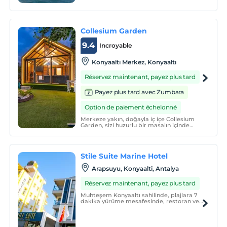
Collesium Garden
9.4
Incroyable
Konyaaltı Merkez, Konyaaltı
Réservez maintenant, payez plus tard
Payez plus tard avec Zumbara
Option de paiement échelonné
Merkeze yakın, doğayla iç içe Collesium
Garden, sizi huzurlu bir masalın içinde
kaybolmaya davet ediyor.
Stile Suite Marine Hotel
Arapsuyu, Konyaalti, Antalya
Réservez maintenant, payez plus tard
Muhteşem Konyaaltı sahilinde, plajlara 7
dakika yürüme mesafesinde, restoran ve
kafelere çok yakın, sahil parkı, akvaryum,
5M Migros yürüme mesafesindedir.