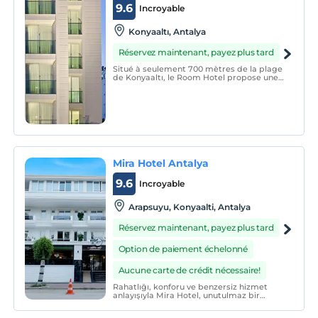
9.6
Incroyable
Konyaaltı, Antalya
Réservez maintenant, payez plus tard
Situé à seulement 700 mètres de la plage
de Konyaaltı, le Room Hotel propose une
réception ouverte 24h/24. Présentant une
architecture unique, l'hôtel propose des
chambres climatisées dotées d'une
connexion Wi-Fi gratuite.
Mira Hotel Antalya
9.6
Incroyable
Arapsuyu, Konyaalti, Antalya
Réservez maintenant, payez plus tard
Option de paiement échelonné
Aucune carte de crédit nécessaire!
Rahatlığı, konforu ve benzersiz hizmet
anlayışıyla Mira Hotel, unutulmaz bir
konaklama deneyimi sunuyor. Her detayı
özenle düşünülmüş odalarımızda, sıcak bir