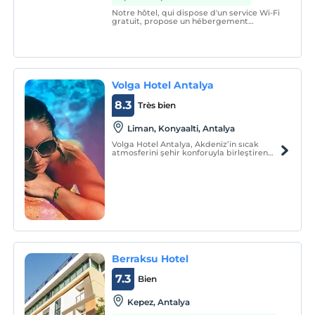
Notre hôtel, qui dispose d'un service Wi-Fi
gratuit, propose un hébergement
acceptant les animaux domestiques à
Antalya. Les chambres sont équipées
d'une télévision par satellite à écran plat.
Volga Hotel Antalya
8.3
Très bien
Liman, Konyaalti, Antalya
Volga Hotel Antalya, Akdeniz’in sıcak
atmosferini şehir konforuyla birleştiren
keyifli bir konaklama alternatifi
sunmaktadır.
Berraksu Hotel
7.3
Bien
Kepez, Antalya