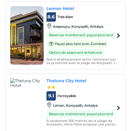
atmosfer ve modern tasarımlarla
karşılanacaksınız.
Lemon Hotel
8.6
Très bien
Arapsuyu, Konyaalti, Antalya
Réservez maintenant, payez plus tard
Payez plus tard avec Zumbara
Option de paiement échelonné
Notre établissement attire l'attention par
sa proximité avec la plage de Konyaaltı. Il
propose une connexion Wi-Fi gratuite que
vous pouvez utiliser dans tous les points
de notre hôtel. Nos chambres sont
climatisées.
Theluna City Hotel
9.1
Incroyable
Liman, Konyaalti, Antalya
Réservez maintenant, payez plus tard
À seulement 300 mètres de la plage de
Konyaaltı, notre hôtel propose une piscine
extérieure, une agréable terrasse et des