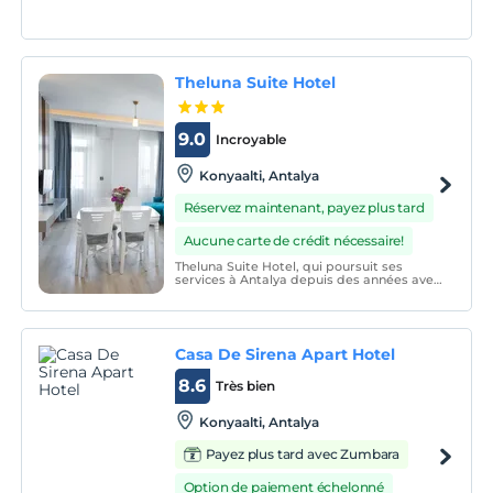
chambres climatisées avec minibar. Une
connexion Wi-Fi gratuite est disponible
dans tous les domaines.
Theluna Suite Hotel
9.0
Incroyable
Konyaalti, Antalya
Réservez maintenant, payez plus tard
Aucune carte de crédit nécessaire!
Theluna Suite Hotel, qui poursuit ses
services à Antalya depuis des années avec
le principe de qualité et de satisfaction
absolue du client, s'est hissé au sommet
dans le domaine du tourisme de santé en
maintenant la fonctionnalité au premier
plan dans s
Casa De Sirena Apart Hotel
8.6
Très bien
Konyaalti, Antalya
Payez plus tard avec Zumbara
Option de paiement échelonné