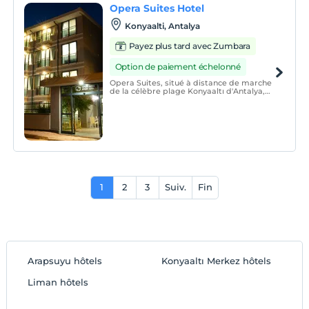
Opera Suites Hotel
besoins.
Konyaalti, Antalya
Payez plus tard avec Zumbara
Option de paiement échelonné
Opera Suites, situé à distance de marche
de la célèbre plage Konyaaltı d'Antalya,
offre un service avec son architecture
moderne et son atmosphère chaleureuse.
1
2
3
Suiv.
Fin
Arapsuyu hôtels
Konyaaltı Merkez hôtels
Liman hôtels