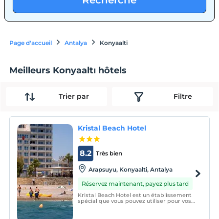
Recherche
Page d'accueil
Antalya
Konyaalti
Meilleurs Konyaaltı hôtels
Trier par
Filtre
Kristal Beach Hotel
8.2
Très bien
Arapsuyu, Konyaalti, Antalya
Réservez maintenant, payez plus tard
Kristal Beach Hotel est un établissement
spécial que vous pouvez utiliser pour vos
voyages d'affaires et de loisirs car il s'agit
à la fois d'un hôtel de ville et de plage.