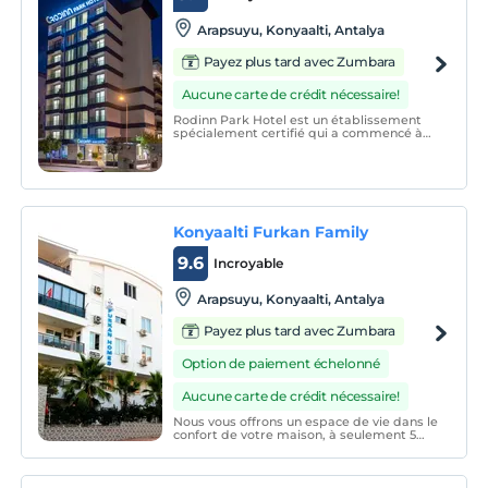
Arapsuyu, Konyaalti, Antalya
Payez plus tard avec Zumbara
Aucune carte de crédit nécessaire!
Rodinn Park Hotel est un établissement
spécialement certifié qui a commencé à
accueillir des clients depuis 2019.
Konyaalti Furkan Family
9.6
Incroyable
Arapsuyu, Konyaalti, Antalya
Payez plus tard avec Zumbara
Option de paiement échelonné
Aucune carte de crédit nécessaire!
Nous vous offrons un espace de vie dans le
confort de votre maison, à seulement 5
minutes à pied de la plage de Konyaaltı,
l'une des plus grandes plages du monde,
la prunelle des yeux d'Antalya, des centres
commerciaux populaires et de tous vos