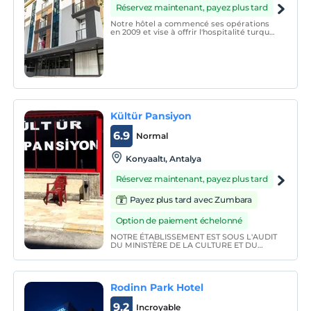
Réservez maintenant, payez plus tard
Notre hôtel a commencé ses opérations
en 2009 et vise à offrir l'hospitalité turque
traditionnelle, avec une approche de
gestion professionnelle et la promesse de
satisfaction à nos précieux clients.
Kültür Pansiyon
6.9
Normal
Konyaaltı, Antalya
Réservez maintenant, payez plus tard
Payez plus tard avec Zumbara
Option de paiement échelonné
NOTRE ÉTABLISSEMENT EST SOUS L'AUDIT
DU MINISTÈRE DE LA CULTURE ET DU
TOURISME. NOTRE ÉTABLISSEMENT A
DÉMARRÉ EN 2006 ET A TOUJOURS
MAINTIEN LA SATISFACTION DE LA
CLIENTÈLE.
Rodinn Park Hotel
9.2
Incroyable