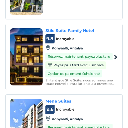
Stile Suite Family Hotel
9.8
Incroyable
Konyaalti, Antalya
Réservez maintenant, payez plus tard
Payez plus tard avec Zumbara
Option de paiement échelonné
En tant que Stile Suite, nous sommes une
toute nouvelle installation qui a ouvert ses
portes en 2020 et a été construite avec la
technologie d'aujourd'hui, composée de 18
suites.
Mene Suites
9.6
Incroyable
Konyaalti, Antalya
Réservez maintenant, payez plus tard