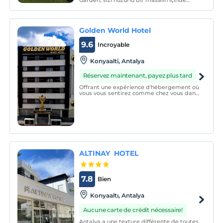
Garden, sizi huzurlu bir masalın içinde
kaybolmaya davet ediyor.
Golden World Hotel
9.6
Incroyable
Konyaalti, Antalya
Réservez maintenant, payez plus tard
Offrant une expérience d'hébergement où
vous vous sentirez comme chez vous dans
le confort de votre maison avec 1 + 1
Apartments à Antalya Konyaaltı, Golden
World Apart Hotel accueille les clients de
l'hôtel, qui se distingue par son
architecture entière
ALTINAY HOTEL
7.8
Bien
Konyaaltı, Antalya
Aucune carte de crédit nécessaire!
Antalya a une texture différente de toutes