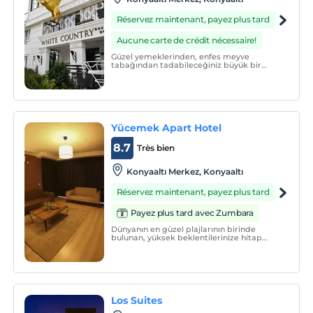
Réservez maintenant, payez plus tard
Aucune carte de crédit nécessaire!
Güzel yemeklerinden, enfes meyve
tabağından tadabileceğiniz büyük bir
bahçeye sahip kafesi bulunan White
Country Hotel dünyaca ünlü Konyaaltı
Plajı'nın yanı başındadır. Toplam 11 odası ile
hizmet vermektedir.
Yücemek Apart Hotel
8.7
Très bien
Konyaaltı Merkez, Konyaaltı
Réservez maintenant, payez plus tard
Payez plus tard avec Zumbara
Dünyanın en güzel plajlarının birinde
bulunan, yüksek beklentilerinize hitap
edecek, yeşil ile mavinin kesişme
noktasında, birbirinden farklı modern ve
modaya uygun döşenmiş konsept
dairelerinde şık ve konforlu konaklama
imkanı sunan otelimiz, bir evde i
Los Suites