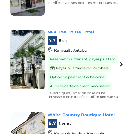
les villes avec ses beautés historiques et
naturelles, et nous vous proposons des
vacances sûres et saines dans le centre de
cette ville, à 300 mètres de la plage de
Konyaaltı, l'une des plus longues plages au
d
NFK The House Hotel
7.7
Bien
Konyaaltı, Antalya
Réservez maintenant, payez plus tard
Payez plus tard avec Zumbara
Option de paiement échelonné
Aucune carte de crédit nécessaire!
Le Boutique's Hotel dispose d'une
terrasse bien exposée et offre une vue sur
le jardin. Vous pourrez prendre un verre
au bar sur place.
White Country Boutique Hotel
5.7
Normal
Konyaaltı Merkez, Konyaaltı