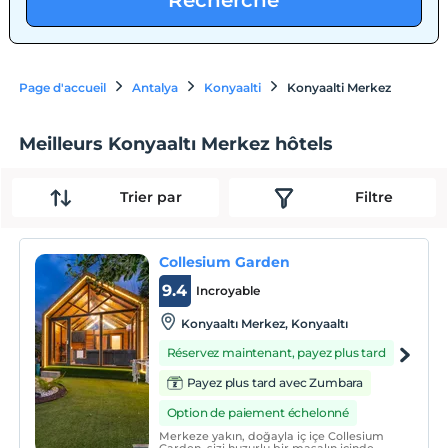
Recherche
Page d'accueil
Antalya
Konyaalti
Konyaalti Merkez
Meilleurs Konyaaltı Merkez hôtels
Trier par
Filtre
Collesium Garden
9.4
Incroyable
Konyaaltı Merkez, Konyaaltı
Réservez maintenant, payez plus tard
Payez plus tard avec Zumbara
Option de paiement échelonné
Merkeze yakın, doğayla iç içe Collesium