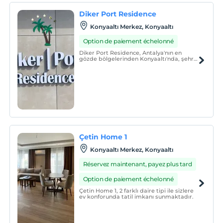
Diker Port Residence
Konyaaltı Merkez, Konyaaltı
Option de paiement échelonné
Diker Port Residence, Antalya'nın en
gözde bölgelerinden Konyaaltı'nda, şehre
yakın, huzurlu bir tatil olanağı sunan
modern bir konaklama seçeneğidir.
Çetin Home 1
Konyaaltı Merkez, Konyaaltı
Réservez maintenant, payez plus tard
Option de paiement échelonné
Çetin Home 1, 2 farklı daire tipi ile sizlere
ev konforunda tatil imkanı sunmaktadır.