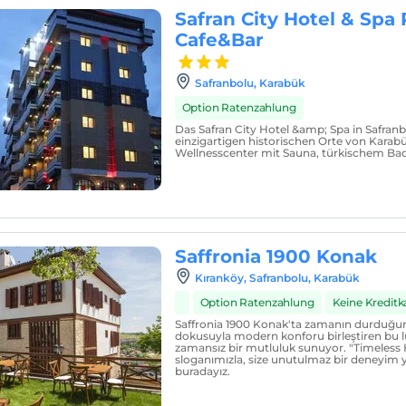
Safran City Hotel & Spa 
Cafe&Bar
Safranbolu, Karabük
Option Ratenzahlung
Das Safran City Hotel &amp; Spa in Safran
einzigartigen historischen Orte von Karabü
Wellnesscenter mit Sauna, türkischem Ba
Saffronia 1900 Konak
Kıranköy, Safranbolu, Karabük
Option Ratenzahlung
Keine Kreditka
Saffronia 1900 Konak'ta zamanın durduğunu
dokusuyla modern konforu birleştiren bu l
zamansız bir mutluluk sunuyor. "Timeless
sloganımızla, size unutulmaz bir deneyim 
buradayız.