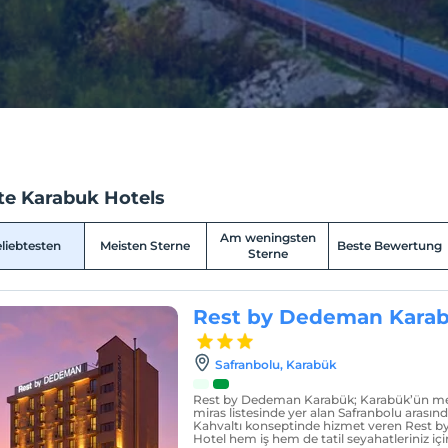
te Karabuk Hotels
Am weningsten
liebtesten
Meisten Sterne
Beste Bewertung
Sterne
Rest by Dedeman Kara
Safranbolu, Karabük
Rest by Dedeman Karabük; Karabük’ün me
miras listesinde yer alan Safranbolu arasınd
Kahvaltı konseptinde hizmet veren Rest 
Hotel hem iş hem de tatil seyahatleriniz i