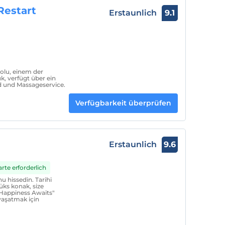
Restart
Erstaunlich
9.1
bolu, einem der
k, verfügt über ein
d und Massageservice.
Verfügbarkeit überprüfen
Erstaunlich
9.6
rte erforderlich
 hissedin. Tarihi
üks konak, size
 Happiness Awaits"
yaşatmak için