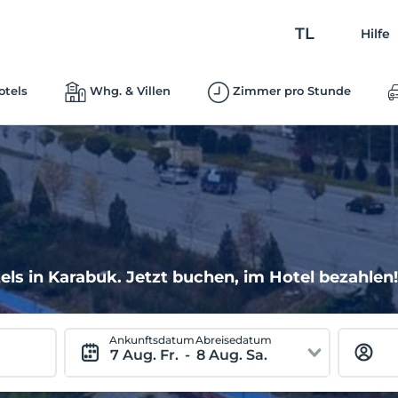
TL
Hilfe
otels
Whg. & Villen
Zimmer pro Stunde
ls in Karabuk. Jetzt buchen, im Hotel bezahlen
Ankunftsdatum
Abreisedatum
7 Aug. Fr.
-
8 Aug. Sa.