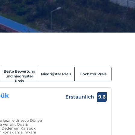
Beste Bewertung
Niedrigster Preis
Höchster Preis
und niedrigster
Preis
bük
Erstaunlich
9.6
rkezi ile Unesco Dünya
a yer alır. Oda &
by Dedeman Karabük
çin konaklama imkanı