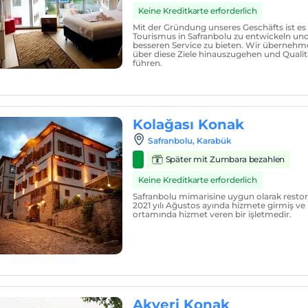
Keine Kreditkarte erforderlich
Mit der Gründung unseres Geschäfts ist es 
Tourismus in Safranbolu zu entwickeln und 
besseren Service zu bieten. Wir übernehm
über diese Ziele hinauszugehen und Qualit
führen.
Kolağası Konak
Safranbolu, Karabük
Später mit Zumbara bezahlen
Keine Kreditkarte erforderlich
Safranbolu mimarisine uygun olarak restor
2021 yılı Ağustos ayında hizmete girmiş ve m
ortamında hizmet veren bir işletmedir.
Akyeri Konak