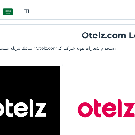
TL
Otelz.com 
لاستخدام شعارات هوية شركتنا كـ Otelz.com ؛ يمكنك تنزيله بتنسيقات JPEG PNG و AI من الروابط ذات الصلة.