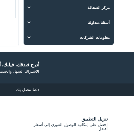
اتصال
مركز الصحافة
دليل اتباع الخطوات
نحن في الصحافة
أسئلة متداولة
مكتبة الوسائط
أسئلة متداولة
معلومات الشركات
المعلومات القانونية
سياسات الخصوصية
أدرج فندقك، فيلتك، أو
الاشتراك السهل والخدمة 
سياسة ملفات تعريف الارتباط الخاصة بنا
دعنا نتصل بك
الشروط والأحكام
نص التوضيح
نص المعلومات الأولية للمستهلك
تنزيل التطبيق
احصل على إمكانية الوصول الفوري إلى أسعار
أفضل
حماية البيانات الشخصية