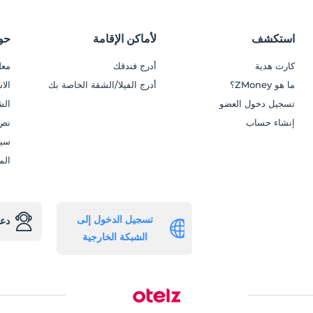
استكشف
لأماكن الإقامة
حول z
كارت هدية
أدرج فندقك
معل
ما هو ZMoney؟
أدرج الفيلا/الشقة الخاصة بك
الا
تسجيل دخول العضو
الش
إنشاء حساب
نص 
سيا
الم
تسجيل الدخول إلى
دعن
الشبكة الخارجية