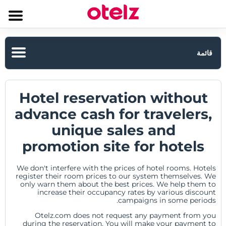
قائمة
معلومات الشركة
Hotel reservation without
معلومات عنا
advance cash for travelers,
unique sales and
الاستدامة
promotion site for hotels
علامتنا التجارية
We don't interfere with the prices of hotel rooms. Hotels
نموذج العمل
register their room prices to our system themselves. We
only warn them about the best prices. We help them to
increase their occupancy rates by various discount
شهاداتنا وجوائزنا
campaigns in some periods.
Otelz.com does not request any payment from you
أدرج فندقك
during the reservation. You will make your payment to