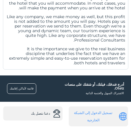
the hotel that you will accommodate. In most cases, you
will make the payment when you arrive at the hotel.
خدمة العملاء
Like any company, we make money as well, but this profit
is not added to the amount you will pay. Hotels pay us
اتصال
مركز الصحافة
per reservation we send to them. Even though we're a
young and dynamic team, our tourism experience is
quite high. Like any corporate structure, we have
دليل اتباع الخطوات
نحن في الصحافة
أسئلة متداولة
Professional Consultants.
It is the importance we give to the real business
مكتبة الوسائط
أسئلة متداولة
معلومات الشركات
discipline that underlies the fact that we have an
extremely simple and easy-to-use reservation system for
both hotels and travelers.
المعلومات القانونية
سياسات الخصوصية
أدرج فندقك، فيلتك، أو شقتك على منصات
Otelz.
قائمة لأماكن إقامتك
سياسة ملفات تعريف الارتباط الخاصة بنا
الاشتراك السهل والخدمة الذاتية
الشروط والأحكام
تسجيل الدخول إلى الشبكة
دعنا نتصل بك
نص التوضيح
الخارجية
نص المعلومات الأولية للمستهلك