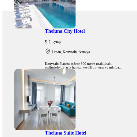
Theluna City Hotel
9.1
супер
Liman, Konyaalti, Antalya
Konyaaltı Plajı'na sadece 300 metre uzaklıktaki
otelimizde bir açık havuz, keyifli bir teras ve minibar
içeren klimalı odalar sunulmaktadır. Tüm alanlarda
ücretsiz Wi-Fi mevcuttur.
Theluna Suite Hotel