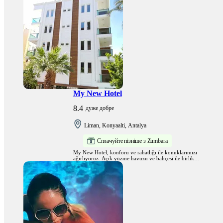
My New Hotel
8.4
дуже добре
Liman, Konyaalti, Antalya
Сплачуйте пізніше з Zumbara
My New Hotel, konforu ve rahatlığı ile konuklarımızı
ağırlıyoruz. Açık yüzme havuzu ve bahçesi ile birlikte
huzur veriyor.