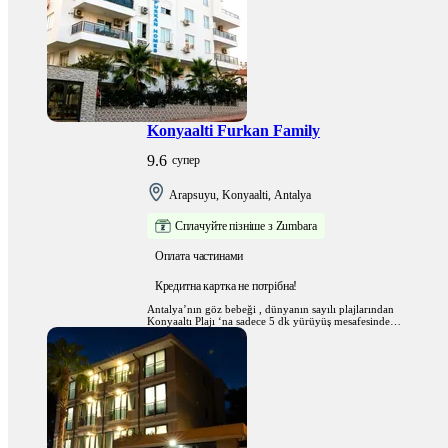
Konyaalti Furkan Family
9.6
супер
Arapsuyu, Konyaalti, Antalya
Сплачуйте пізніше з Zumbara
Оплата частинами
Кредитна картка не потрібна!
Antalya’nın göz bebeği , dünyanın sayılı plajlarından
Konyaaltı Plajı ‘na sadece 5 dk yürüyüş mesafesinde ,
gözde alışveriş merkezleri ve tüm ihtiyaçlarınızın yanı
başınızda olduğu , eviniz rahatlığında bir yaşam alanı
sunmaktayız.;