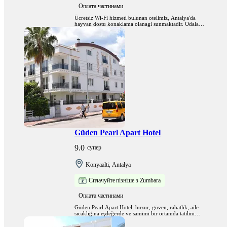
Оплата частинами
Ücretsiz Wi-Fi hizmeti bulunan otelimiz, Antalya'da
hayvan dostu konaklama olanagi sunmaktadir. Odalar,
uydu kanallarini gösteren düz ekran TV ile
donatilmistir. Bazi odalarda yogun bir günün ardindan
dinlenebileceginiz bir oturma alani bulunmaktadir.
Güden Pearl Apart Hotel
9.0
супер
Konyaalti, Antalya
Сплачуйте пізніше з Zumbara
Оплата частинами
Güden Pearl Apart Hotel, huzur, güven, rahatlık, aile
sıcaklığına eşdeğerde ve samimi bir ortamda tatilini
yaşamak isteyenlerin her zaman konaklayabileceği
şirin işletmemiz sizlere 7/24 hizmet vermektedir.