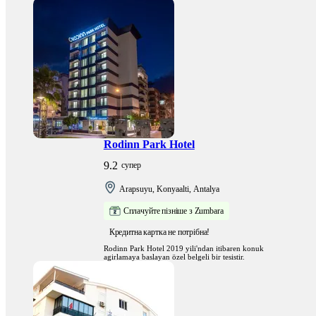
memnuniyetini hep ön planda tutmuştur.
Rodinn Park Hotel
9.2
супер
Arapsuyu, Konyaalti, Antalya
Сплачуйте пізніше з Zumbara
Кредитна картка не потрібна!
Rodinn Park Hotel 2019 yili'ndan itibaren konuk
agirlamaya baslayan özel belgeli bir tesistir.