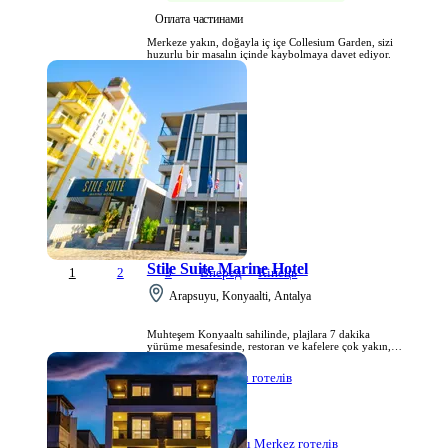
Оплата частинами
Merkeze yakın, doğayla iç içe Collesium Garden, sizi
huzurlu bir masalın içinde kaybolmaya davet ediyor.
Stile Suite Marine Hotel
1
2
3
Вперед
Кінець
Arapsuyu, Konyaalti, Antalya
Muhteşem Konyaaltı sahilinde, plajlara 7 dakika
yürüme mesafesinde, restoran ve kafelere çok yakın,
sahil parkı, akvaryum, 5M Migros yürüme
mesafesindedir.
Arapsuyu готелів
Konyaaltı Merkez готелів