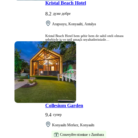
Kristal Beach Hotel
8.2
дуже добре
Arapsuyu, Konyaalti, Antalya
Kristal Beach Hotel hem şehir hem de sahil oteli olması
sebebiyle iş ve tatil amaçlı seyahatlerinizde
kullanabileceğiniz özel bir tesistir.
Collesium Garden
9.4
супер
Konyaaltı Merkez, Konyaaltı
Сплачуйте пізніше з Zumbara