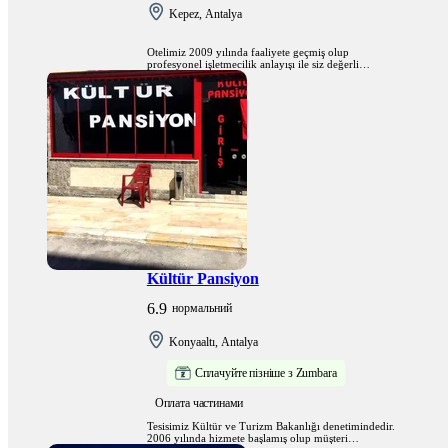
Kepez, Antalya
Otelimiz 2009 yılında faaliyete geçmiş olup
profesyonel işletmecilik anlayışı ile siz değerli
konuklarımıza memnuniyet sözünü ilke edinmiş olarak
geleneksel Türk misafirperverliğini sunmayı
hedeflemektedir.
Kültür Pansiyon
6.9
нормальний
Konyaaltı, Antalya
Сплачуйте пізніше з Zumbara
Оплата частинами
Tesisimiz Kültür ve Turizm Bakanlığı denetimindedir.
2006 yılında hizmete başlamış olup müşteri