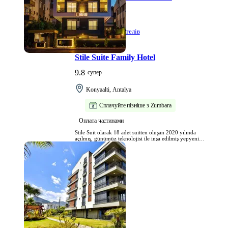
Liman готелів
Stile Suite Family Hotel
9.8
супер
Konyaalti, Antalya
Сплачуйте пізніше з Zumbara
Популярні місця для відпочинку
Оплата частинами
Stile Suit olarak 18 adet suitten oluşan 2020 yılında
açılmış, günümüz teknolojisi ile inşa edilmiş yepyeni
bir tesisiz. Apart otel işletmeciliğini otel standartlarında
sizlere sunmayı hedefledik.
Готелі Стамбула
Готелі Чешме
Готелі Анталії
Готелі Анкари
Готелі Аланії
Готелі Мардін
Готелі Айвалика
Готелі Ескішехі