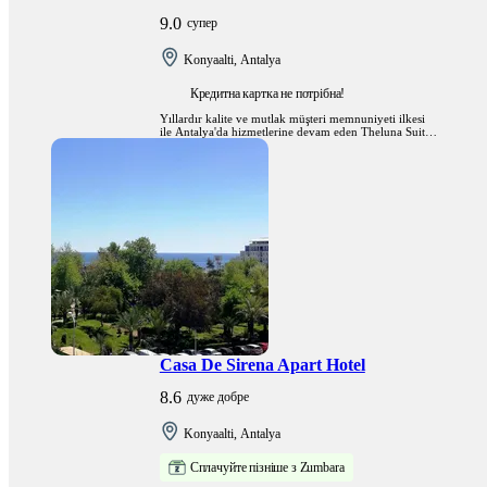
9.0
супер
Konyaalti, Antalya
Кредитна картка не потрібна!
Yıllardır kalite ve mutlak müşteri memnuniyeti ilkesi
ile Antalya'da hizmetlerine devam eden Theluna Suite
Hotel, sürekli yenilediği hizmet ağında, fonksiyonelliği
ön planda tutarak sağlık turizmi alanında zirveye
oturmuştur.
Casa De Sirena Apart Hotel
8.6
дуже добре
Konyaalti, Antalya
Сплачуйте пізніше з Zumbara