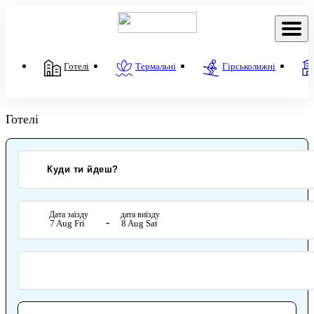
Готелі
Термальні
Гірськолижні
Готелі
Дата заїзду
дата виїзду
-
7 Aug Fri
8 Aug Sat