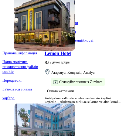
Про нас
Стійкість
Правила та умови
текст уточнення
політика конфіденційності
Правова інформація
Lemon Hotel
Наша політика
8.6
дуже добре
використання файлів
cookie
Arapsuyu, Konyaalti, Antalya
Передзвон.
Сплачуйте пізніше з Zumbara
Зв'яжіться з нами
Оплата частинами
кар'єра
Antalya'nın kalbinde konfor ve denizin keyfini
keşfedin... Akdeniz'in turkuaz sularına ve altın kumlu
plajlara sadece 500 metre mesafede yer alan Lemon
Hotel, unutulmaz bir tatil deneyimi arayanlar için ideal
bir seçimdir.