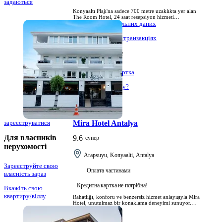
задаються
Наша
Konyaaltı Plajı'na sadece 700 metre uzaklıkta yer alan
політика
The Room Hotel, 24 saat resepsiyon hizmeti
використання
sunmaktadır. Benzersiz bir mimariye sahip otelde
Захист персональних даних
ücretsiz Wi-Fi erişimiyle donatılmış klimalı odalar
файлів cookie
bulunmaktadır.
Керівництво по транзакціях
Передзвон.
Досліджуйте
Зв'яжіться
Подарункова картка
з нами
Що таке ZMoney?
кар'єра
Увійти
зареєструватися
Mira Hotel Antalya
Для власників
9.6
супер
нерухомості
Arapsuyu, Konyaalti, Antalya
Зареєструйте свою
Оплата частинами
власність зараз
Кредитна картка не потрібна!
Вкажіть свою
квартиру/віллу
Rahatlığı, konforu ve benzersiz hizmet anlayışıyla Mira
Hotel, unutulmaz bir konaklama deneyimi sunuyor.
Her detayı özenle düşünülmüş odalarımızda, sıcak bir
Про Hotelz
atmosfer ve modern tasarımlarla karşılanacaksınız.