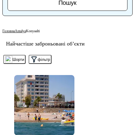
Пошук
Головна
Antalya
Konyaalti
Найчастіше заброньовані об’єкти
Шорти
фільтр