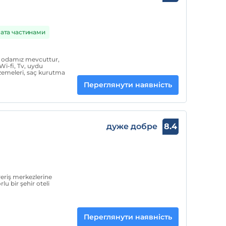
ата частинами
 24 odamız mevcuttur,
Wi-fi, Tv, uydu
lzemeleri, saç kurutma
Переглянути наявність
дуже добре
8.4
şveriş merkezlerine
rlu bir şehir oteli
Переглянути наявність