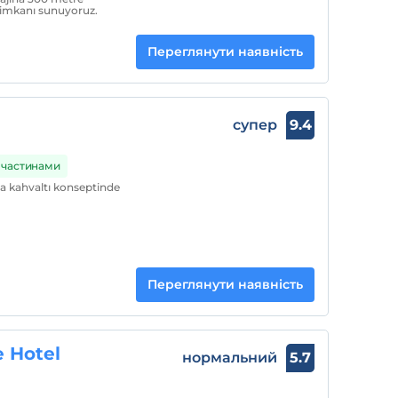
il imkanı sunuyoruz.
Переглянути наявність
супер
9.4
 частинами
a kahvaltı konseptinde
Переглянути наявність
 Hotel
нормальний
5.7