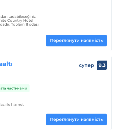
dan tadabileceğiniz
hite Country Hotel
dadır. Toplam 11 odası
Переглянути наявність
altı
супер
9.3
ата частинами
ası ile hizmet
Переглянути наявність