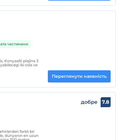
ата частинами
, Konyaalti plajina 3
yabilecegi iki oda ve
Переглянути наявність
добре
7.8
ehirlerden farklı bir
de, dünyanın en uzun
lajına 300 metre