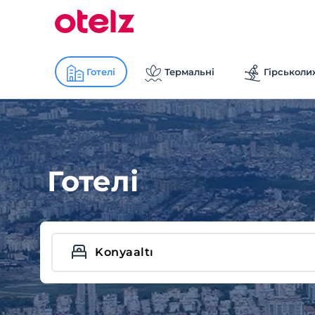
Готелі
Термальні
Гірськоли
Готелі