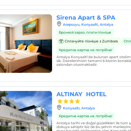
Sirena Apart & SPA
Arapsuyu, Konyaalti, Antalya
Бронюй зараз, плати пізніше
Сплачуйте пізніше з Zumbara
Опл
Кредитна картка не потрібна!
Antalya Konyaalti'da bulunan apart otelimiz
dk. Dairelerimizin tamami 6 kisinin konakla
salondan olusmaktadir.
ALTINAY HOTEL
Konyaaltı, Antalya
Кредитна картка не потрібна!
Antalya tarihi ve doğal güzellikleri ile tüm ş
dokuya sahiptir biz de bu şehrin merkezin
mavi bayraklı plajlarından olan Konyaaltı p