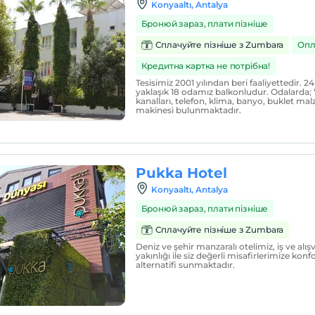
Konyaaltı, Antalya
Бронюй зараз, плати пізніше
Сплачуйте пізніше з Zumbara
Опл
Кредитна картка не потрібна!
Tesisimiz 2001 yılından beri faaliyettedir.
yaklaşık 18 odamız balkonludur. Odalarda; 
kanalları, telefon, klima, banyo, buklet ma
makinesi bulunmaktadır.
Pukka Hotel
Konyaaltı, Antalya
Бронюй зараз, плати пізніше
Сплачуйте пізніше з Zumbara
Deniz ve şehir manzaralı otelimiz, iş ve alı
yakınlığı ile siz değerli misafirlerimize konfo
alternatifi sunmaktadır.