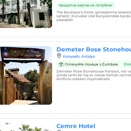
Кредитна картка не потрібна!
The Boutique's Hotel, güneşlenme terasın
sahiptir. Konuklar otel bünyesindeki barda b
çıkarabilir.
Demeter Rose Stonehou
Konyaaltı, Antalya
Сплачуйте пізніше з Zumbara
Опл
Demeter Rose Stonehouse Pansion, nar ve 
içinde tarihi bir taş ev olarak hizmet vermek
konforlu odadan oluşmaktadır.
Cemre Hotel