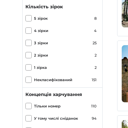
Кількість зірок
5 зірок
8
4 зірки
4
3 зірки
25
2 зірки
2
1 зірка
2
Некласифікований
151
Концепція харчування
Тільки номер
110
У тому числі сніданок
94