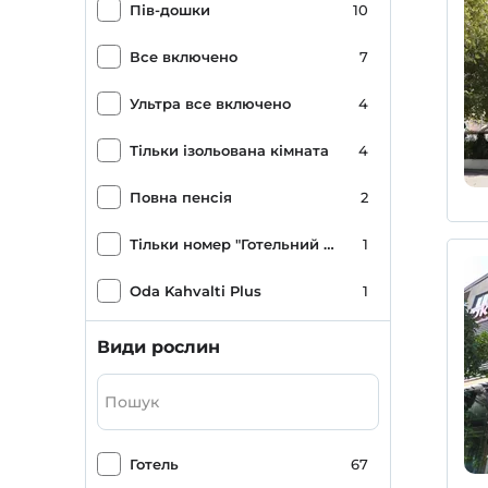
Пів-дошки
10
Все включено
7
Ультра все включено
4
Тільки ізольована кімната
4
Повна пенсія
2
Тільки номер "Готельний офіс"
1
Oda Kahvalti Plus
1
Види рослин
Готель
67