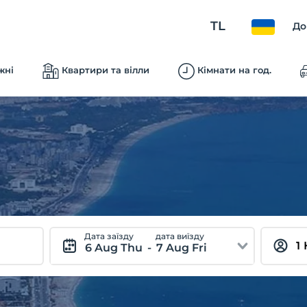
TL
До
жні
Квартири та вілли
Кімнати на год.
Дата заїзду
дата виїзду
6 Aug Thu
-
7 Aug Fri