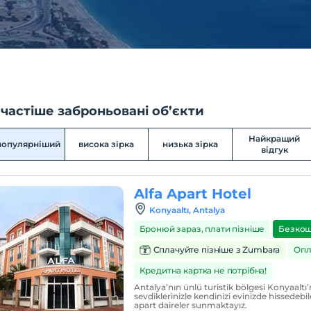
частіше заброньовані об’єкти
Найкращий
популярніший
висока зірка
низька зірка
відгук
Alfa Apart Hotel
Konyaaltı, Antalya
Бронюй зараз, плати пізніше
Безкош
Сплачуйте пізніше з Zumbara
Опл
Кредитна картка не потрібна!
Antalya’nın ünlü turistik bölgesi Konyaaltı’n
sevdiklerinizle kendinizi evinizde hissedebi
apart daireler sunmaktayız.