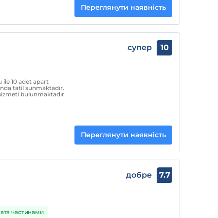
Переглянути наявність
супер
10
ile 10 adet apart
ığında tatil sunmaktadır.
r hizmeti bulunmaktadır.
Переглянути наявність
добре
7.7
ата частинами