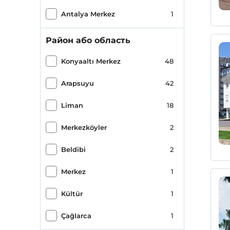
Antalya Merkez
1
Район або область
Konyaaltı Merkez
48
Arapsuyu
42
Liman
18
Merkezköyler
2
Beldibi
2
Merkez
1
Kültür
1
Çağlarca
1