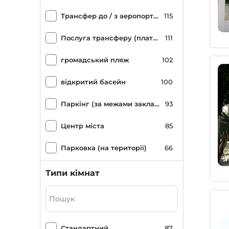
Крихітний будинок
1
Трансфер до / з аеропорту (платний)
115
Послуга трансферу (платна)
111
громадський пляж
102
відкритий басейн
100
Паркінг (за межами закладу)
93
Центр міста
85
Парковка (на території)
66
Піщаний, гальковий змішаний пляж
58
Типи кімнат
Ксерокопія
58
Блакитний прапор
56
Стандартний
87