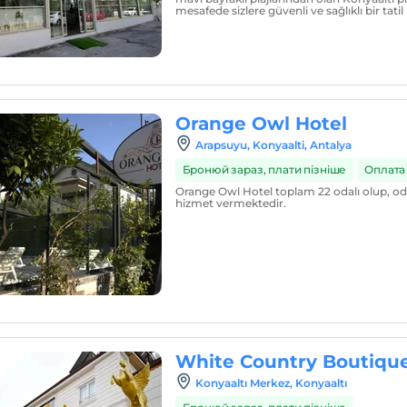
mesafede sizlere güvenli ve sağlıklı bir tat
Orange Owl Hotel
Arapsuyu, Konyaalti, Antalya
Бронюй зараз, плати пізніше
Оплата
Orange Owl Hotel toplam 22 odalı olup, od
hizmet vermektedir.
White Country Boutique
Konyaaltı Merkez, Konyaaltı