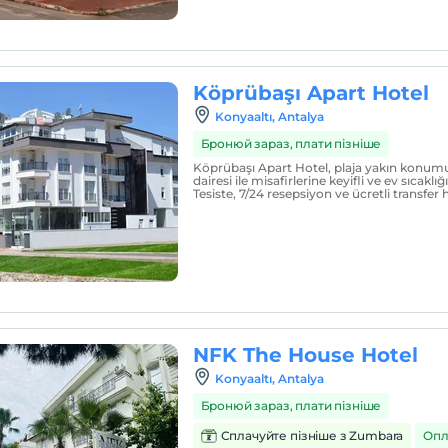
Köprübaşı Apart Hotel
Konyaaltı, Antalya
Бронюй зараз, плати пізніше
Köprübaşı Apart Hotel, plaja yakın konumu 
dairesi ile misafirlerine keyifli ve ev sıcakl
Tesiste, 7/24 resepsiyon ve ücretli transfe
NFK The House Hotel
Konyaaltı, Antalya
Бронюй зараз, плати пізніше
Сплачуйте пізніше з Zumbara
Опл