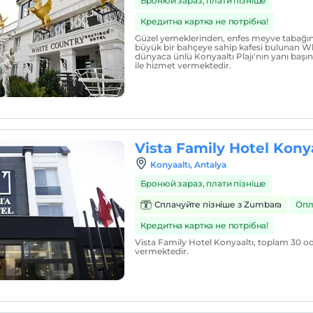
Бронюй зараз, плати пізніше
Кредитна картка не потрібна!
Güzel yemeklerinden, enfes meyve tabağın
büyük bir bahçeye sahip kafesi bulunan W
dünyaca ünlü Konyaaltı Plajı'nın yanı başın
ile hizmet vermektedir.
Vista Family Hotel Konya
Konyaaltı, Antalya
Бронюй зараз, плати пізніше
Сплачуйте пізніше з Zumbara
Опл
Кредитна картка не потрібна!
Vista Family Hotel Konyaaltı, toplam 30 od
vermektedir.