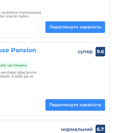
a ve bahçe manzarasına
ir içkinin tadını
Переглянути наявність
se Pansion
супер
9.6
ата частинами
portakal ağaçlarının
tedir. 6 adet şık ve
Переглянути наявність
нормальний
6.7