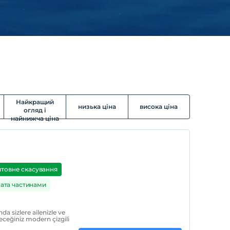
Найкращий
низька ціна
висока ціна
огляд і
найнижча ціна
товне скасування
ата частинами
da sizlere ailenizle ve
leceğiniz modern çizgili