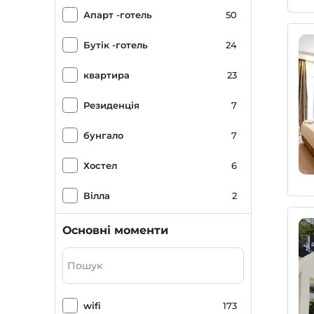
Апарт -готель
50
Бутік -готель
24
квартира
23
Резиденція
7
бунгало
7
Хостел
6
Вілла
2
Люкс -готель
2
Основні моменти
Зона кемпінгу
1
Гірський будинок
1
wifi
173