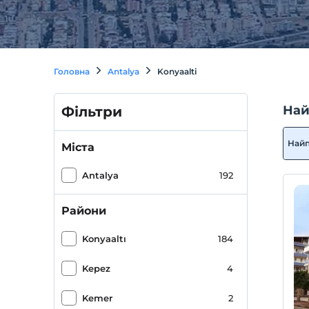
Головна
Antalya
Konyaalti
Най
Фільтри
Най
Міста
Antalya
192
Райони
Konyaaltı
184
Kepez
4
Kemer
2