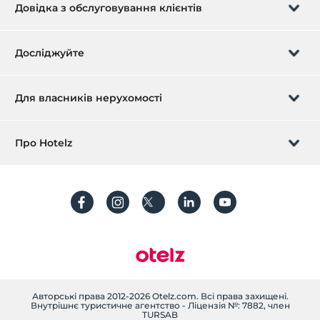
Довідка з обслуговування клієнтів
Керуйте бронюванням
Досліджуйте
Передзвон.
Подарункова картка
Для власників нерухомості
Станьте партнером
Що таке ZMoney?
Зареєструйте свою власність зараз
Про Hotelz
Зв'яжіться з нами
Увійти
Вкажіть свою квартиру/віллу
Про нас
Питання що часто задаються
зареєструватися
Стійкість
Захист персональних даних
Правила та умови
Керівництво по транзакціях
текст уточнення
Авторські права 2012-2026 Otelz.com. Всі права захищені.
Внутрішнє туристичне агентство - Ліцензія №: 7882, член
TURSAB