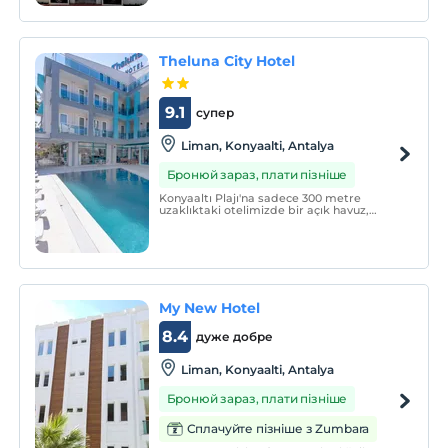
misafirlerini ağırlıyor.
Theluna City Hotel
9.1
супер
Liman, Konyaalti, Antalya
Бронюй зараз, плати пізніше
Konyaaltı Plajı'na sadece 300 metre
uzaklıktaki otelimizde bir açık havuz,
keyifli bir teras ve minibar içeren klimalı
odalar sunulmaktadır. Tüm alanlarda
ücretsiz Wi-Fi mevcuttur.
My New Hotel
8.4
дуже добре
Liman, Konyaalti, Antalya
Бронюй зараз, плати пізніше
Сплачуйте пізніше з Zumbara