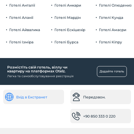
Готелі Анталії
Готелі Анкари
Готелі Олюдениз
Готелі Аланії
Готелі Мардін
Готелі Кунда
Готелі Айвалика
Готелі Ескішехір
Готелі Амасри
Готелі Ізміра
Готелі Бурса
Готелі Кіпру
Розмістіть свій готель, віллу чи
квартиру на платформах Otelz.
Додайте готель
Легка та самообслуговування реєстрація
Вхід в Екстранет
Передзвон.
+90 850 333 0 220