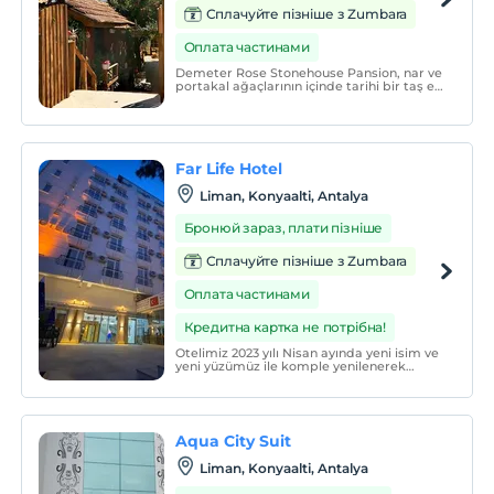
Сплачуйте пізніше з Zumbara
Оплата частинами
Demeter Rose Stonehouse Pansion, nar ve
portakal ağaçlarının içinde tarihi bir taş ev
olarak hizmet vermektedir. 6 adet şık ve
konforlu odadan oluşmaktadır.
Far Life Hotel
Liman, Konyaalti, Antalya
Бронюй зараз, плати пізніше
Сплачуйте пізніше з Zumbara
Оплата частинами
Кредитна картка не потрібна!
Otelimiz 2023 yılı Nisan ayında yeni isim ve
yeni yüzümüz ile komple yenilenerek
hizmete başlamıştır.
Aqua City Suit
Liman, Konyaalti, Antalya