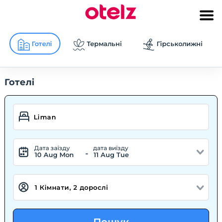
Готелі
Термальні
Гірськолижні
Готелі
Дата заїзду
дата виїзду
-
10 Aug Mon
11 Aug Tue