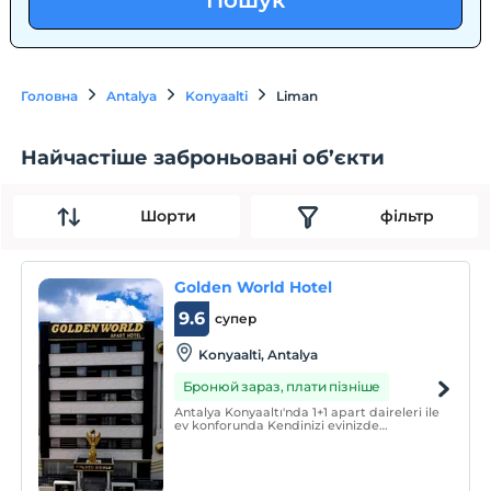
Пошук
Головна
Antalya
Konyaalti
Liman
Найчастіше заброньовані об’єкти
Шорти
фільтр
Golden World Hotel
9.6
супер
Konyaalti, Antalya
Бронюй зараз, плати пізніше
Antalya Konyaaltı'nda 1+1 apart daireleri ile
ev konforunda Kendinizi evinizde
hissedebileceğiniz konaklama deneyimi
sunan Golden World Apart Hotel,
tamamen apart hotel konseptiyle
yapılmış mimarisiyle ön plana çıkan otel