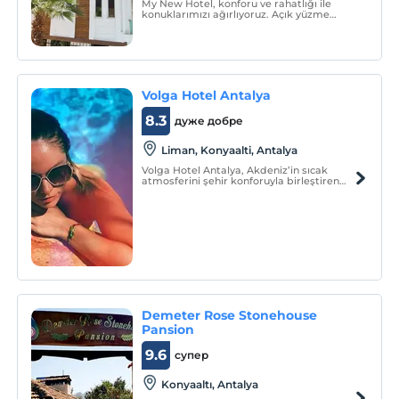
My New Hotel, konforu ve rahatlığı ile
konuklarımızı ağırlıyoruz. Açık yüzme
havuzu ve bahçesi ile birlikte huzur veriyor.
Volga Hotel Antalya
8.3
дуже добре
Liman, Konyaalti, Antalya
Volga Hotel Antalya, Akdeniz’in sıcak
atmosferini şehir konforuyla birleştiren
keyifli bir konaklama alternatifi
sunmaktadır.
Demeter Rose Stonehouse
Pansion
9.6
супер
Konyaaltı, Antalya