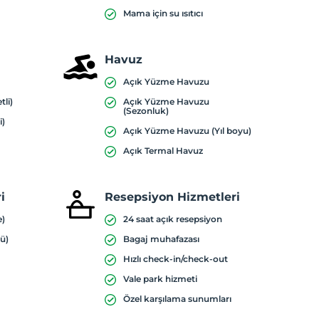
Mama için su ısıtıcı
Havuz
Açık Yüzme Havuzu
tli)
Açık Yüzme Havuzu
(Sezonluk)
i)
Açık Yüzme Havuzu (Yıl boyu)
Açık Termal Havuz
i
Resepsiyon Hizmetleri
e)
24 saat açık resepsiyon
ü)
Bagaj muhafazası
Hızlı check-in/check-out
Vale park hizmeti
Özel karşılama sunumları