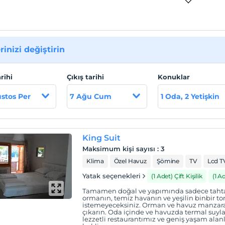
rinizi değiştirin
arihi
Çıkış tarihi
Konuklar
stos Per
7 Ağu Cum
1 Oda, 2 Yetişkin
King Suit
Maksimum kişi sayısı
:
3
Klima
Özel Havuz
Şömine
TV
Lcd T
Yatak seçenekleri
(1 Adet) Çift Kişilik
(1 A
Tamamen doğal ve yapımında sadece tahta k
ormanın, temiz havanın ve yeşilin binbir 
istemeyeceksiniz. Orman ve havuz manzaral
çıkarın. Oda içinde ve havuzda termal suyla
lezzetli restaurantımız ve geniş yaşam alan