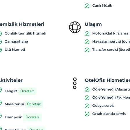
Canlı Müzik
emizlik Hizmetleri
Ulaşım
Günlük temizlik hizmeti
Motorsiklet kiralama
Çamaşırhane
Havaalanı servisi (ücre
Ütü hizmeti
Transfer servisi (ücretl
ktiviteler
OtelOfis Hizmetler
Öğle Yemeği (Alacart
Langırt
Ücretsiz
Öğle Yemeği (Fix Men
Masa tenisi
Ücretsiz
Odaya servis
Ortak alanda servis
Trampolin
Ücretsiz