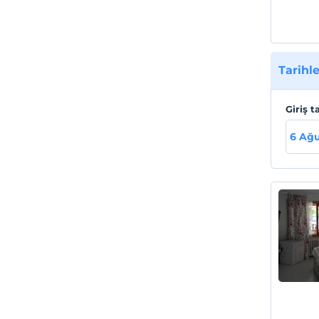
Tarihle
Giriş t
6 Ağu