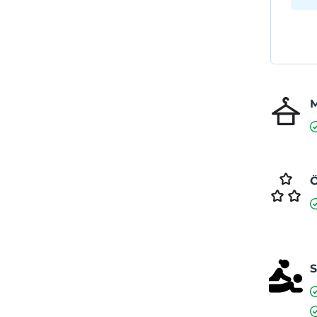
M
Ö
S