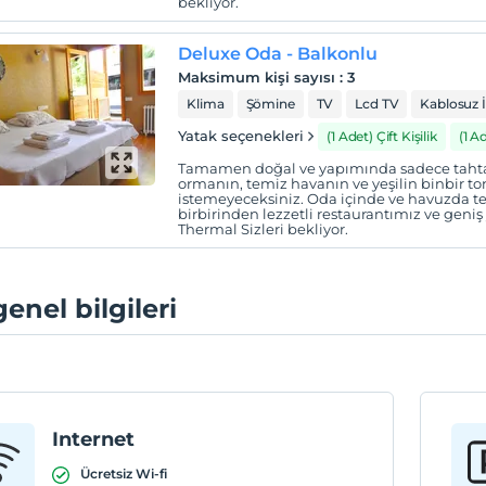
bekliyor.
Deluxe Oda - Balkonlu
Maksimum kişi sayısı
:
3
Klima
Şömine
TV
Lcd TV
Kablosuz 
Yatak seçenekleri
(1 Adet) Çift Kişilik
(1 A
Tamamen doğal ve yapımında sadece tahta 
ormanın, temiz havanın ve yeşilin binbir 
istemeyeceksiniz. Oda içinde ve havuzda te
birbirinden lezzetli restaurantımız ve geni
Thermal Sizleri bekliyor.
genel bilgileri
Internet
Ücretsiz Wi-fi