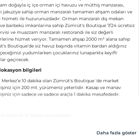
m doğayla iç içe orman içi havuzu ve müthiş manzarası,
lı jakuziye sahip orman manzaralı tamamen ahşam odaları ve
li hizmeti ile huzurunuzdadır. Orman manzaralı dış mekan
 ve barbekü imkanlarına sahip Zümrüt's Boutique 7/24 ücretsiz
rvisi ve muazzam manzaralı restorandı ile siz değerli
rlerine hizmet veriyor. Tamamen ahşap 2000 m² alana sahip
's Boutique’de siz havuz başında vitamin bardan aldığınız
içeceğinizi yudumlarken çocuklarınız lunaparkta keyifli
lar geçirecek.
 lokasyon bilgileri
 Merkez’e 10 dakika olan Zümrüt's Boutique 'de market
rişiniz için 200 mt. yürümeniz yeterlidir. Kasap ve manav
rişiniz için sadece ve sadece araçla 1 dakika mesafededir.
ık Sahili’ne 12 dakika mesafededir.
Daha fazla göster