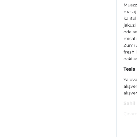
Muazza
masaj
kalite
jakuzi
oda se
misafi
Zümrüt
fresh 
dakika
Tesis
Yalova
alışve
alışve
Sahil
Çınarc