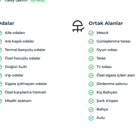
Okey takımı
Ücretsiz
dalar
Ortak Alanlar
Aile odaları
Mescit
Ara kapılı odalar
Güneşlenme terası
Termal banyolu odalar
Oyun odası
Özel havuzlu odalar
Teras
Düğün Suiti
Tv odası
Vip odalar
Özel sigara içilen alan
Sigara içilmeyen odalar
Dinlenme salonu
Özel karşılama hizmeti
Kış Bahçesi
Misafir asistanı
Şark Köşesi
Bahçe
Avlu