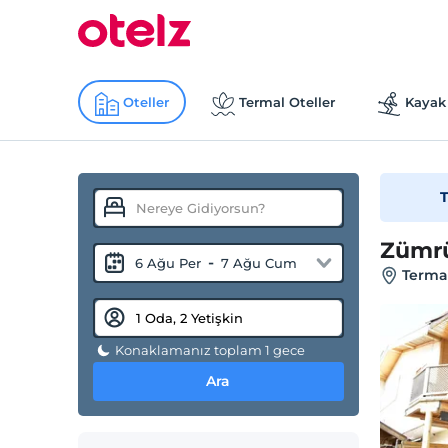
Oteller
Termal Oteller
Kayak 
T
Zümrü
-
6 Ağu Per
7 Ağu Cum
Termal
Konaklamanız toplam 1 gece
Ara