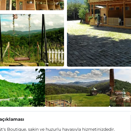
 açıklaması
's Boutique, sakin ve huzurlu havasıyla hizmetinizdedir.