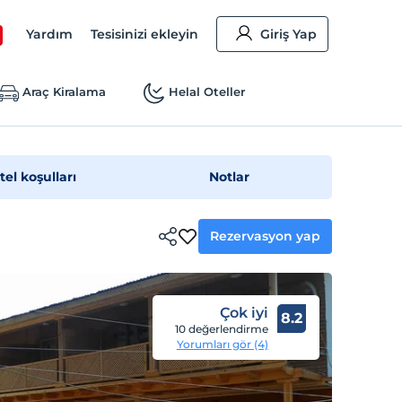
Yardım
Tesisinizi ekleyin
Giriş Yap
Araç Kiralama
Helal Oteller
tel koşulları
Notlar
Rezervasyon yap
Çok iyi
8.2
10 değerlendirme
Yorumları gör (4)