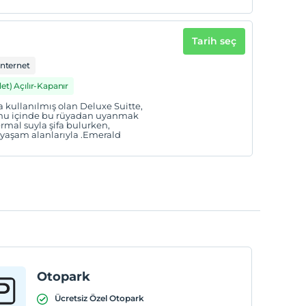
Tarih seç
İnternet
det) Açılır-Kapanır
kullanılmış olan Deluxe Suitte,
tonu içinde bu rüyadan uyanmak
rmal suyla şifa bulurken,
ş yaşam alanlarıyla .Emerald
Otopark
Ücretsiz Özel Otopark