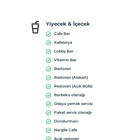
Yiyecek & İçecek
Cafe Bar
Kafeterya
Lobby Bar
Vitamin Bar
Restoran
Restoran (Alakart)
Restoran (Açık Büfe)
Barbekü olanağı
Odaya yemek servisi
Paket servis olanağı
Dondurmacı
Nargile Cafe
Açık restoran