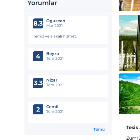
Yorumlar
Oguzcan
8.3
Mar 2021
Temiz ve alakalı hizmet.
Beyza
4
Tem 2021
Nizar
3.3
Tem 2021
Cemil
2
Tem 2021
Tesis
Tümü
Zümrüt