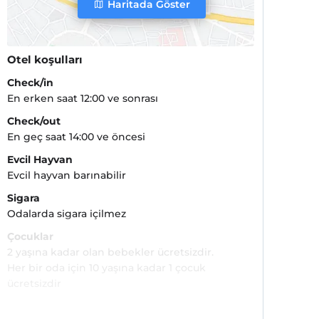
Haritada Göster
Otel koşulları
Check/in
En erken saat 12:00 ve sonrası
Check/out
En geç saat 14:00 ve öncesi
Evcil Hayvan
Evcil hayvan barınabilir
Sigara
Odalarda sigara içilmez
Çocuklar
2 yaşına kadar olan bebekler ücretsizdir.
Her bir oda için 10 yaşına kadar 1 çocuk
ücretsizdir