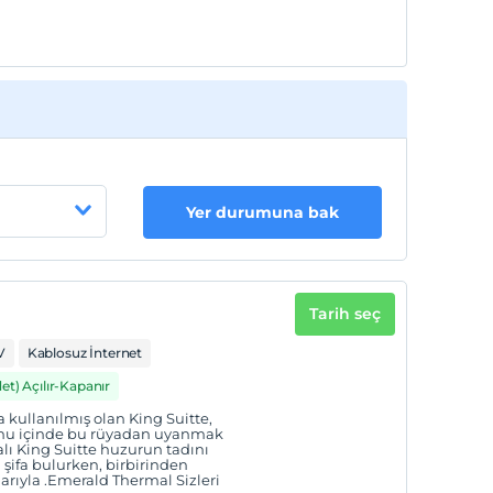
Yer durumuna bak
Tarih seç
V
Kablosuz İnternet
det) Açılır-Kapanır
ullanılmış olan King Suitte,
tonu içinde bu rüyadan uyanmak
ı King Suitte huzurun tadını
 şifa bulurken, birbirinden
larıyla .Emerald Thermal Sizleri