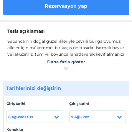
Rezervasyon yap
Tesis açıklaması
Sapanca’nın doğal güzellikleriyle çevrili bungalovumuz,
aileler için mükemmel bir kaçış noktasıdır. Isıtmalı havuz
ve jakuzimiz, tüm yıl boyunca rahatlayarak keyif almanızı
sağlarken, özel anlarınızı daha da unutulmaz kılar.
Daha fazla göster
Modern ve şık tasarımıyla ferah bir atmosfer sunan
bungalovumuzda, geniş yaşam alanları ve konforlu yatak
odaları ile evinizin sıcaklığını hissedeceksiniz.
Odalarda gardırop, ısıtma, klima, şömine soba, TV,
Tarihlerinizi değiştirin
internet, jakuzi, havlu seti, mini mutfak, mutfak eşyaları,
yemek alanı, yemek masası, ocak, çay/kahve makinesi,
Giriş tarihi
Çıkış tarihi
barbekü, mini buzdolabı, elektrikli su ısıtıcısı ve Türk
kahvesi makinesi mevcuttur.
8 Ağustos Cts
9 Ağu Paz
Tesis lokasyon bilgileri
Konuklar