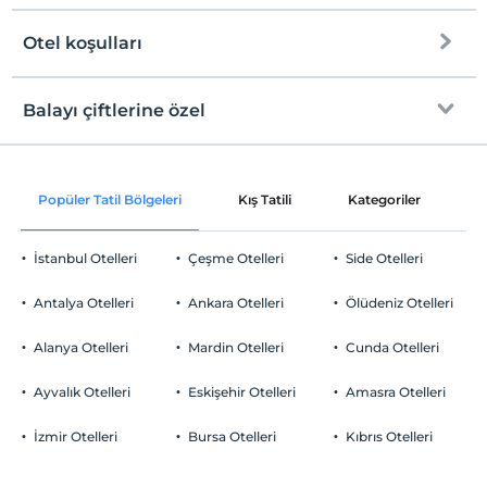
Otel koşulları
Internet
Check/in
Ücretsiz Wi-fi
En erken saat 14:00 ve sonrası
Balayı çiftlerine özel
Ortak alanlar ve tüm odalar
Check/out
En geç saat 11:00 ve öncesi
Oda süslemesi
Evcil Hayvan
Popüler Tatil Bölgeleri
Kış Tatili
Kategoriler
P
Evcil hayvan kabul edilmemektedir.
Sigara
İstanbul Otelleri
Çeşme Otelleri
Side Otelleri
Odalarda sigara içilmez
Otopark
Çocuklar
Antalya Otelleri
Ankara Otelleri
Ölüdeniz Otelleri
2 yaşına kadar olan bebekler ücretsizdir.
Ücretsiz Özel Otopark
Her bir oda için 3 yaşına kadar 1 çocuk ücretsizdir
Alanya Otelleri
Mardin Otelleri
Cunda Otelleri
Otopark (Tesis bünyesinde)
Ayvalık Otelleri
Eskişehir Otelleri
Amasra Otelleri
İzmir Otelleri
Bursa Otelleri
Kıbrıs Otelleri
Havuz