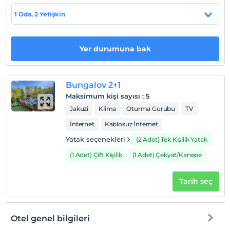
Sakarya Sapanca'da hizmet vermektedir.
1 Oda, 2 Yetişkin
Haritada Göster
Yer durumuna bak
Otel koşulları
Bungalov 2+1
Check/in
Maksimum kişi sayısı
:
5
En erken saat 14:00 ve sonrası
Jakuzi
Klima
Oturma Gurubu
TV
Check/out
İnternet
Kablosuz İnternet
En geç saat 11:00 ve öncesi
Yatak seçenekleri
(2 Adet) Tek Kişilik Yatak
Evcil Hayvan
(1 Adet) Çift Kişilik
(1 Adet) Çekyat/Kanepe
Evcil hayvan kabul edilmemektedir.
Sigara
Tarih seç
Odalarda sigara içilmez
Çocuklar
2 yaşına kadar olan bebekler ücretsizdir.
Otel genel bilgileri
Her bir oda için 3 yaşına kadar 1 çocuk ücretsizdir