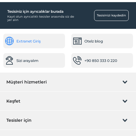
Isıtmalı Havuz
Tesisiniz için ayrıcalıklar burada
Odalar
Tesisinizi kaydedin
Kayıt olun ayrıcalıklı tesisler arasında siz de
yer alın
Aile odaları
Çocuk
Extranet Giriş
Otelz blog
Çocuk karyolası
Bebek
Sizi arayalım
+90 850 333 0 220
Bebek karyolası
Engelli
Müşteri hizmetleri
Engelli banyosu
Sağlık
Rezervasyon yönet
Keşfet
Hastaneye kolay ulaşım (15 dakika)
Yiyecek & İçecek
Sizi arayalım
Hediye Kart
Tesisler için
Barbekü olanağı
İştirak olun
Paket servis olanağı
ZPara Nedir?