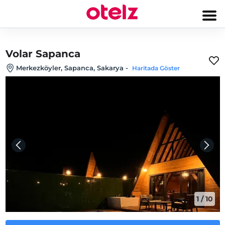
Volar Sapanca
Merkezköyler, Sapanca, Sakarya
-
Haritada Göster
1
/
10