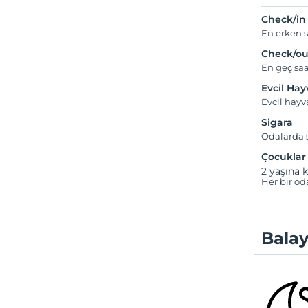
Check/in
En erken s
Check/ou
En geç saa
Evcil Ha
Evcil hay
Sigara
Odalarda s
Çocuklar
2 yaşına k
Her bir od
Balay