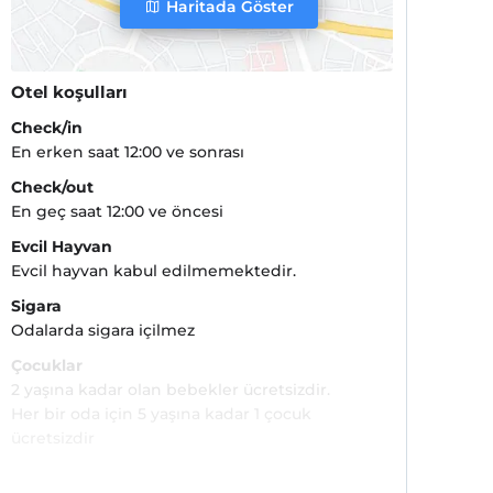
Haritada Göster
Otel koşulları
Check/in
En erken saat 12:00 ve sonrası
Check/out
En geç saat 12:00 ve öncesi
Evcil Hayvan
Evcil hayvan kabul edilmemektedir.
Sigara
Odalarda sigara içilmez
Çocuklar
2 yaşına kadar olan bebekler ücretsizdir.
Her bir oda için 5 yaşına kadar 1 çocuk
ücretsizdir