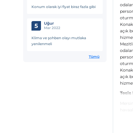
odalar
Konum olarak iyi fiyat biraz fazla gibi
person
oturma
Uğur
Konakl
5
Mar 2022
açık b
hizmet
Klima ve şohben olayı mutlaka
Mezitl
yenilenmeli
odalar
Tümü
person
oturma
Konakl
açık b
hizmet
Tesis
Mersin
havaal