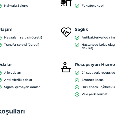
Kahvaltı Salonu
Faks/fotokopi
laşım
Sağlık
Havaalanı servisi (ücretli)
Antibakteriyal oda i
Transfer servisi (ücretli)
Hastaneye kolay ulaş
dakika)
dalar
Resepsiyon Hizmet
Aile odaları
24 saat açık resepsiy
Anti-Alerjik odalar
Emanet kasası
Sigara içilmeyen odalar
Hızlı check-in/check-
Vale park hizmeti
koşulları