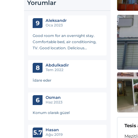
Yorumlar
Aleksandr
9
Oca 2023
Good room for an overnight stay.
Comfortable bed, air conditioning,
TV. Good location. Delicious
breakfast, nice staff
Abdulkadi̇r
8
Tem 2022
İdare eder
Osman
6
Haz 2023
Konum olarak güzel
Tesis
Hasan
5.7
Ağu 2019
Mezitl