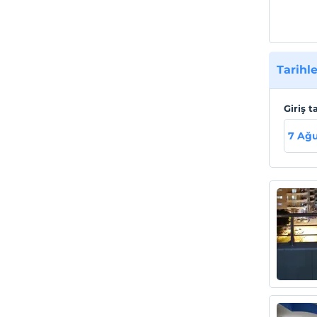
Tarihle
Giriş t
7 Ağ