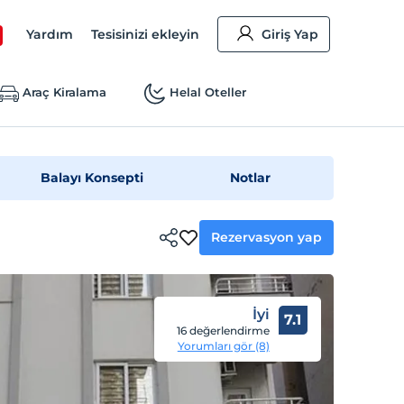
Yardım
Tesisinizi ekleyin
Giriş Yap
Araç Kiralama
Helal Oteller
Balayı Konsepti
Notlar
Rezervasyon yap
İyi
7.1
16 değerlendirme
Yorumları gör (8)