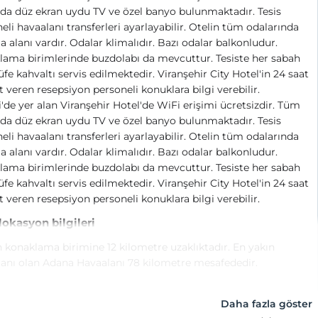
da düz ekran uydu TV ve özel banyo bulunmaktadır. Tesis
eli havaalanı transferleri ayarlayabilir. Otelin tüm odalarında
 alanı vardır. Odalar klimalıdır. Bazı odalar balkonludur.
ama birimlerinde buzdolabı da mevcuttur. Tesiste her sabah
üfe kahvaltı servis edilmektedir. Viranşehir City Hotel'in 24 saat
 veren resepsiyon personeli konuklara bilgi verebilir.
i'de yer alan Viranşehir Hotel'de WiFi erişimi ücretsizdir. Tüm
da düz ekran uydu TV ve özel banyo bulunmaktadır. Tesis
eli havaalanı transferleri ayarlayabilir. Otelin tüm odalarında
 alanı vardır. Odalar klimalıdır. Bazı odalar balkonludur.
ama birimlerinde buzdolabı da mevcuttur. Tesiste her sabah
üfe kahvaltı servis edilmektedir. Viranşehir City Hotel'in 24 saat
 veren resepsiyon personeli konuklara bilgi verebilir.
 lokasyon bilgileri
 konaklama birimine 12 kilometre uzaklıktadır. En yakın
anı olan Adana Havaalanı 78 kilometre mesafededir.
Daha fazla göster