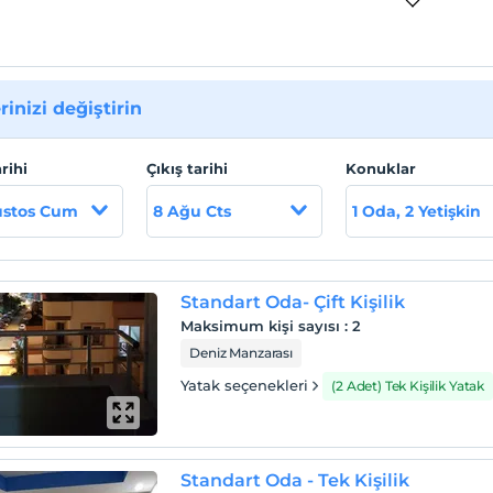
rinizi değiştirin
arihi
Çıkış tarihi
Konuklar
ustos Cum
8 Ağu Cts
1 Oda, 2 Yetişkin
Standart Oda- Çift Kişilik
Maksimum kişi sayısı
:
2
Deniz Manzarası
Yatak seçenekleri
(2 Adet) Tek Kişilik Yatak
Standart Oda - Tek Kişilik