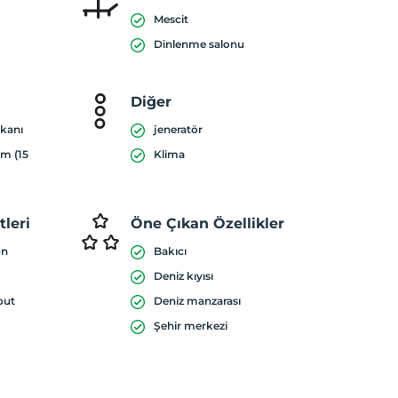
Mescit
Dinlenme salonu
Diğer
mkanı
jeneratör
ım (15
Klima
leri
Öne Çıkan Özellikler
on
Bakıcı
Deniz kıyısı
out
Deniz manzarası
Şehir merkezi