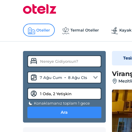
Oteller
Termal Oteller
Kayak 
Tesi
Viranş
-
7 Ağu Cum
8 Ağu Cts
Mezitl
Konaklamanız toplam 1 gece
Ara