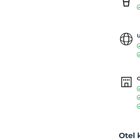
U
O
Otel 