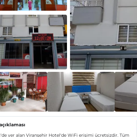
 açıklaması
i'de yer alan Viranşehir Hotel'de WiFi erişimi ücretsizdir. Tüm