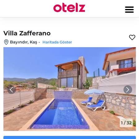
Villa Zafferano
Bayındır, Kaş
-
Haritada Göster
1
/
32