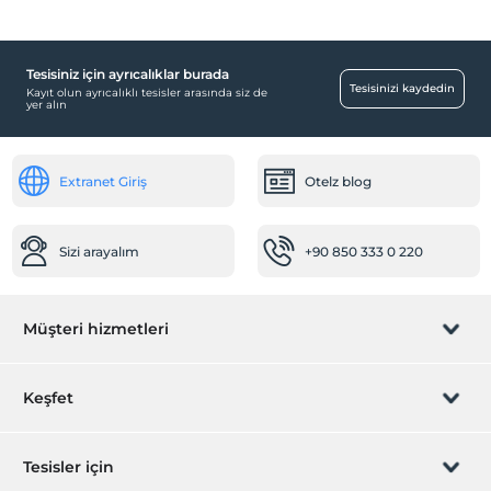
Tesisiniz için ayrıcalıklar burada
Havuz
Tesisinizi kaydedin
Kayıt olun ayrıcalıklı tesisler arasında siz de
yer alın
Açık Yüzme Havuzu
Ulaşım
Extranet Giriş
Otelz blog
Transfer servisi (ücretli)
Aktiviteler
Sizi arayalım
+90 850 333 0 220
Boat
Dalış okulu
Diğer
Müşteri hizmetleri
Klima
Şömine
Rezervasyon yönet
Keşfet
Odalar
Sizi arayalım
Hediye Kart
Aile odaları
Tesisler için