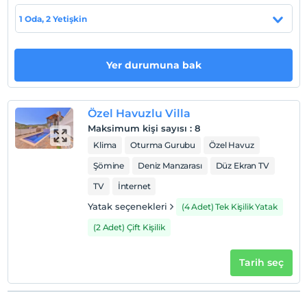
Plaja 3 km uzaklıktadır.
1 Oda, 2 Yetişkin
Haritada Göster
Yer durumuna bak
Otel koşulları
Özel Havuzlu Villa
Check/in
Maksimum kişi sayısı
:
8
En erken saat 16:00 ve sonrası
Klima
Oturma Gurubu
Özel Havuz
Check/out
Şömine
Deniz Manzarası
Düz Ekran TV
En geç saat 11:00 ve öncesi
TV
İnternet
Evcil Hayvan
Yatak seçenekleri
(4 Adet) Tek Kişilik Yatak
Evcil hayvan kabul edilmemektedir.
(2 Adet) Çift Kişilik
Sigara
Odalarda sigara içilmez
Tarih seç
Giriş saatleri
Çocuklar