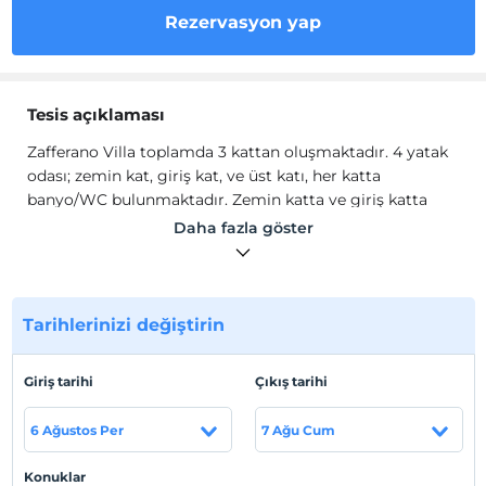
Rezervasyon yap
Tesis açıklaması
Zafferano Villa toplamda 3 kattan oluşmaktadır. 4 yatak
odası; zemin kat, giriş kat, ve üst katı, her katta
banyo/WC bulunmaktadır. Zemin katta ve giriş katta
Amerikan mutfak bulunmaktadır. Üst katın balkonunda
Daha fazla göster
süper manzaralı şark köşesi mevcuttur.
Villa Zafferano'nun odalarında ücretsiz Wi-Fi, klima, duş,
saç kurutma makinesi, havlu seti, çay kahve seti gibi
olanaklar mevcuttur.
Tarihlerinizi değiştirin
Tesis lokasyon bilgileri
Giriş tarihi
Çıkış tarihi
Kaş Merkez'e 5 km, Dalaman Havalimanı'na 149 km
mesafededir.
6 Ağustos Per
7 Ağu Cum
Sahil
Konuklar