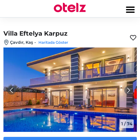
Villa Eftelya Karpuz
Çavdır, Kaş
-
Haritada Göster
1
/
74