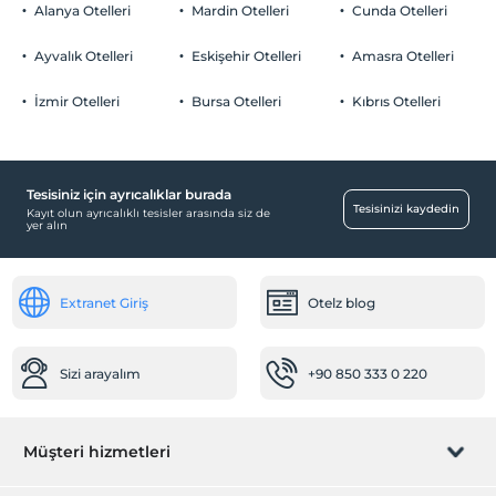
Sigara içilen alanlar var
Alanya Otelleri
Mardin Otelleri
Cunda Otelleri
Otopark
Çocuklar
2 yaşına kadar olan bebekler ücretsizdir.
Ücretsiz Özel Otopark
Ayvalık Otelleri
Eskişehir Otelleri
Amasra Otelleri
Tesisin ücretsiz çocuk politkası yoktur
Otopark (Tesis bünyesinde)
İzmir Otelleri
Bursa Otelleri
Kıbrıs Otelleri
Tesisiniz için ayrıcalıklar burada
Havuz
Tesisinizi kaydedin
Kayıt olun ayrıcalıklı tesisler arasında siz de
yer alın
Açık Yüzme Havuzu
Ortak Alanlar
Extranet Giriş
Otelz blog
Bahçe
Çocuk
Sizi arayalım
+90 850 333 0 220
Çocuk Havuzu
Öne Çıkan Özellikler
Müşteri hizmetleri
Doğa Manzarası
Yiyecek & İçecek