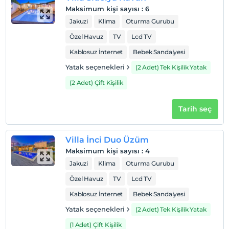
Maksimum kişi sayısı
:
6
Jakuzi
Klima
Oturma Gurubu
Özel Havuz
TV
Lcd TV
Kablosuz İnternet
Bebek Sandalyesi
Yatak seçenekleri
(2 Adet) Tek Kişilik Yatak
(2 Adet) Çift Kişilik
Tarih seç
Villa İnci Duo Üzüm
Maksimum kişi sayısı
:
4
Jakuzi
Klima
Oturma Gurubu
Özel Havuz
TV
Lcd TV
Kablosuz İnternet
Bebek Sandalyesi
Yatak seçenekleri
(2 Adet) Tek Kişilik Yatak
(1 Adet) Çift Kişilik