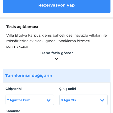
Rezervasyon yap
Tesis açıklaması
Villa Eftelya Karpuz, geniş bahçeli özel havuzlu villaları ile
misafirlerine ev sıcaklığında konaklama hizmeti
sunmaktadır.
Villalarda, oturma grubu, TV, Wi-Fi, mutfak, mutfak araç
Daha fazla göster
ve gereçleri bulunmaktadır.
Tesis lokasyon bilgileri
Çavdır Kaş'ta konumlanmaktadır.
Tarihlerinizi değiştirin
Sahil
Giriş tarihi
Çıkış tarihi
Plaja 12 km mesafededir.
7 Ağustos Cum
8 Ağu Cts
Haritada Göster
Konuklar