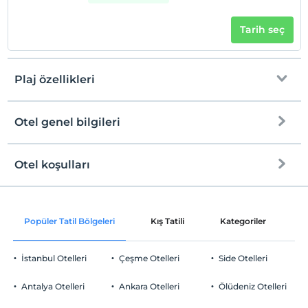
Tarih seç
Plaj özellikleri
Otel genel bilgileri
Plaja
12 km mesafededir
Halka açık plaj
Otel koşulları
Internet
Check/in
Ücretsiz Wi-fi
En erken saat 16:00 ve sonrası
Popüler Tatil Bölgeleri
Kış Tatili
Kategoriler
P
Ortak alanlar ve tüm odalar
Check/out
En geç saat 10:00 ve öncesi
İstanbul Otelleri
Çeşme Otelleri
Side Otelleri
Evcil Hayvan
Evcil hayvan kabul edilmemektedir.
Antalya Otelleri
Ankara Otelleri
Ölüdeniz Otelleri
Sigara