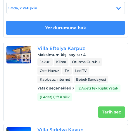
1 Oda, 2 Yetişkin
Otel koşulları
Yer durumuna bak
Check/in
En erken saat 16:00 ve sonrası
Check/out
Villa Eftelya Karpuz
En geç saat 10:00 ve öncesi
Maksimum kişi sayısı
:
4
Evcil Hayvan
Jakuzi
Klima
Oturma Gurubu
Evcil hayvan kabul edilmemektedir.
Özel Havuz
TV
Lcd TV
Sigara
Kablosuz İnternet
Bebek Sandalyesi
Sigara içilen alanlar var
Yatak seçenekleri
(2 Adet) Tek Kişilik Yatak
Çocuklar
(1 Adet) Çift Kişilik
2 yaşına kadar olan bebekler ücretsizdir.
Tesisin ücretsiz çocuk politkası yoktur
Tarih seç
Villa Sidelya Kavun