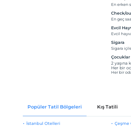
En erken s
Check/ou
En geç saa
Evcil Ha
Evcil hay
Sigara
Sigara içil
Çocuklar
2 yaşına k
Her bir od
Her bir od
Popüler Tatil Bölgeleri
Kış Tatili
İstanbul Otelleri
Çeşme O