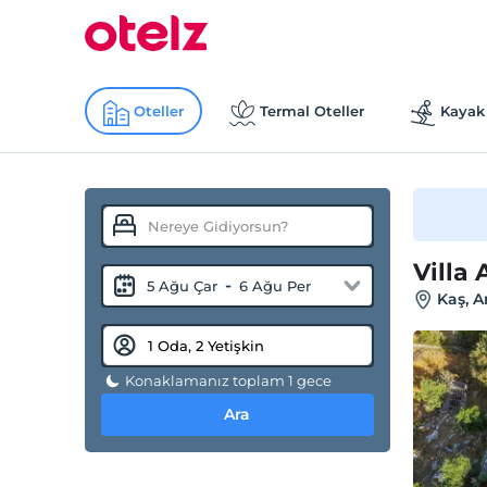
Oteller
Termal Oteller
Kayak 
Villa 
-
5 Ağu Çar
6 Ağu Per
Kaş, A
Konaklamanız toplam 1 gece
Ara