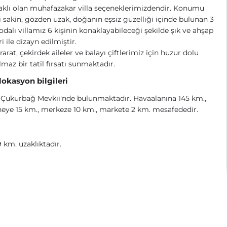
klı olan muhafazakar villa seçeneklerimizdendir. Konumu
 sakin, gözden uzak, doğanın eşsiz güzelliği içinde bulunan 3
odalı villamız 6 kişinin konaklayabileceği şekilde şık ve ahşap
 ile dizayn edilmiştir.
Ararat, çekirdek aileler ve balayı çiftlerimiz için huzur dolu
maz bir tatil fırsatı sunmaktadır.
 lokasyon bilgileri
 Çukurbağ Mevkii'nde bulunmaktadır. Havaalanına 145 km.,
eye 15 km., merkeze 10 km., markete 2 km. mesafededir.
9 km. uzaklıktadır.