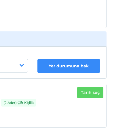
Her bir oda için 2. çocuk 12 yaşına kadar
ücretsizdir
Yer durumuna bak
Tarih seç
(2 Adet) Çift Kişilik