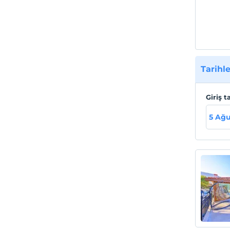
Tarihle
Giriş t
5 Ağu