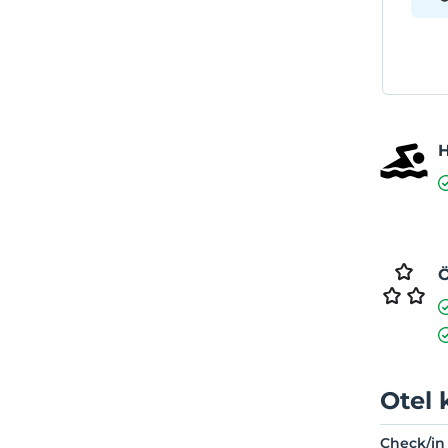
Ö
Otel 
Check/in