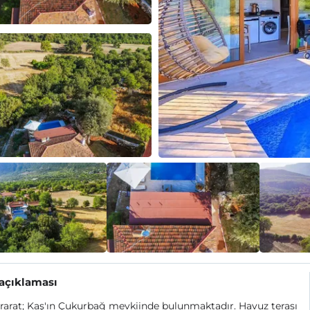
 açıklaması
Ararat; Kaş'ın Çukurbağ mevkiinde bulunmaktadır. Havuz terası