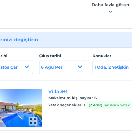
Daha fazla göster
rinizi değiştirin
arihi
Çıkış tarihi
Konuklar
stos Çar
6 Ağu Per
1 Oda, 2 Yetişkin
Villa 3+1
Maksimum kişi sayısı
:
6
Yatak seçenekleri
(2 Adet) Tek Kişilik Yatak