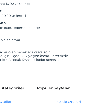
aat 16:00 ve sonrası
t
t 10:00 ve öncesi
yvan
van kabul edilmemektedir.
en alanlar var
adar olan bebekler ücretsizdir.
a için 1. çocuk 12 yaşına kadar ücretsizdir
a için 2. çocuk 12 yaşına kadar ücretsizdir
Kategoriler
Popüler Sayfalar
telleri
Side Otelleri