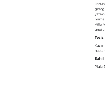
koruna
gereği
yatak 
mimari
Villa 
unutul
Tesis
Kaş'ın
hastan
Sahil
Plaja 