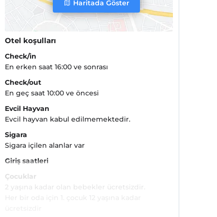
Haritada Göster
Otel koşulları
Check/in
En erken saat 16:00 ve sonrası
Check/out
En geç saat 10:00 ve öncesi
Evcil Hayvan
Evcil hayvan kabul edilmemektedir.
Sigara
Sigara içilen alanlar var
Giriş saatleri
Çocuklar
2 yaşına kadar olan bebekler ücretsizdir.
Her bir oda için 1. çocuk 12 yaşına kadar
ücretsizdir