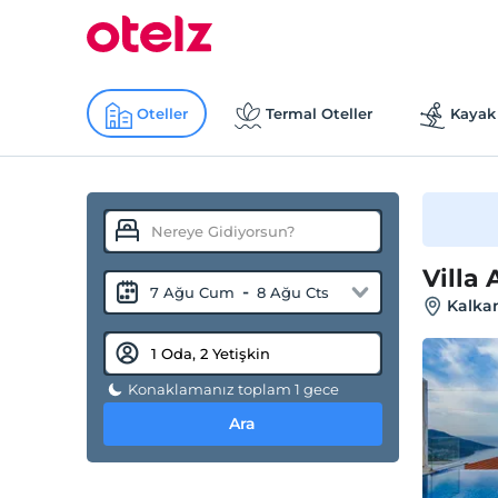
Oteller
Termal Oteller
Kayak 
Villa
-
7 Ağu Cum
8 Ağu Cts
Kalkan
Konaklamanız toplam 1 gece
Ara