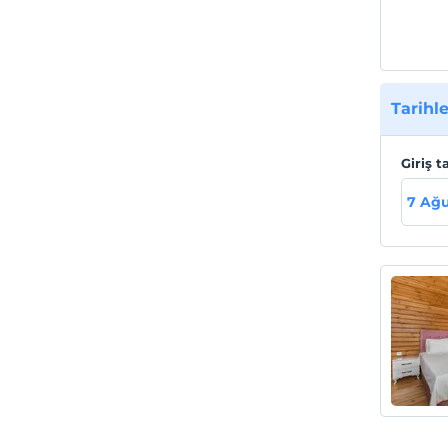
Tarihle
Giriş t
7 Ağ