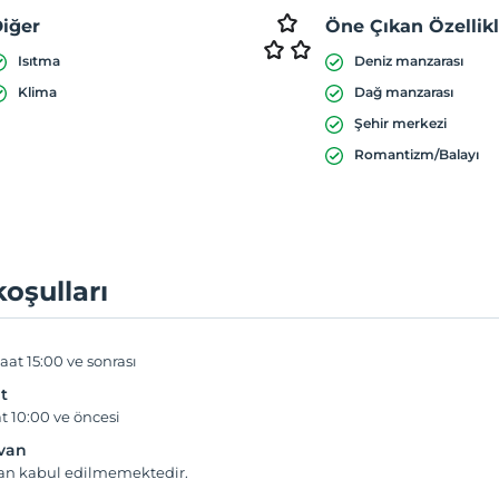
iğer
Öne Çıkan Özellik
Isıtma
Deniz manzarası
Klima
Dağ manzarası
Şehir merkezi
Romantizm/Balayı
koşulları
aat 15:00 ve sonrası
t
t 10:00 ve öncesi
yvan
van kabul edilmemektedir.