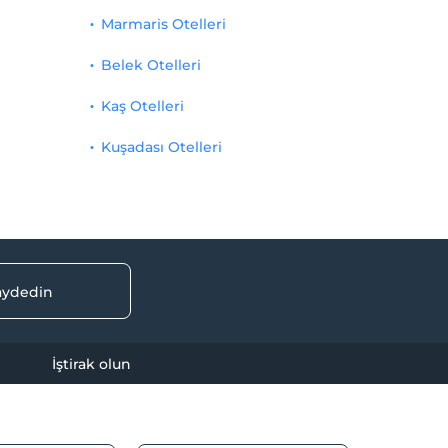
Marmaris Otelleri
Belek Otelleri
Kaş Otelleri
Kuşadası Otelleri
kaydedin
İştirak olun