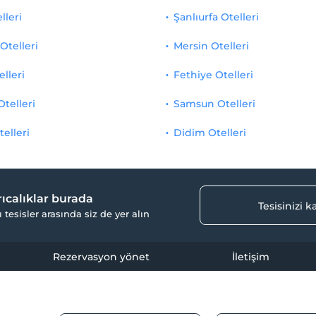
lleri
Şanlıurfa Otelleri
Otelleri
Mersin Otelleri
elleri
Fethiye Otelleri
Otelleri
Samsun Otelleri
telleri
Didim Otelleri
yrıcalıklar burada
Tesisinizi 
ı tesisler arasında siz de yer alın
Rezervasyon yönet
İletişim