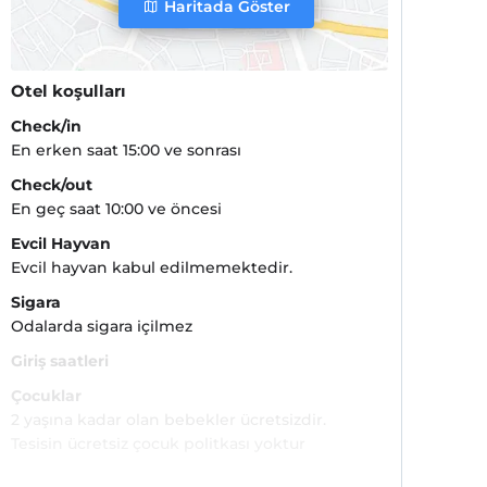
Haritada Göster
Otel koşulları
Check/in
En erken saat 15:00 ve sonrası
Check/out
En geç saat 10:00 ve öncesi
Evcil Hayvan
Evcil hayvan kabul edilmemektedir.
Sigara
Odalarda sigara içilmez
Giriş saatleri
Çocuklar
2 yaşına kadar olan bebekler ücretsizdir.
Tesisin ücretsiz çocuk politkası yoktur