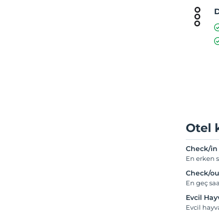
D
Otel 
Check/in
En erken s
Check/ou
En geç saa
Evcil Ha
Evcil hay