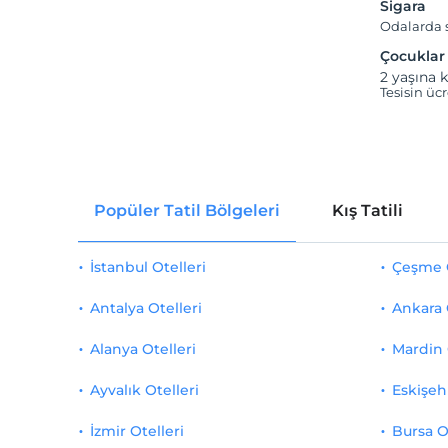
Sigara
Odalarda s
Çocuklar
2 yaşına k
Tesisin üc
Popüler Tatil Bölgeleri
Kış Tatili
İstanbul Otelleri
Çeşme O
Antalya Otelleri
Ankara 
Alanya Otelleri
Mardin 
Ayvalık Otelleri
Eskişehi
İzmir Otelleri
Bursa O