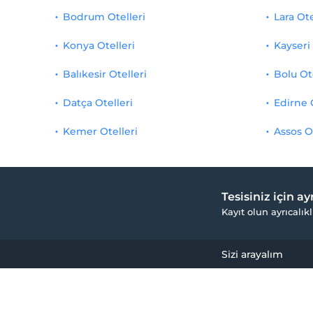
Bodrum Otelleri
Lara Ote
Konya Otelleri
Kayseri 
Balıkesir Otelleri
Bolu Ot
Datça Otelleri
Edirne 
Kemer Otelleri
Assos O
Tesisiniz için a
Kayıt olun ayrıcalıkl
Sizi arayalım