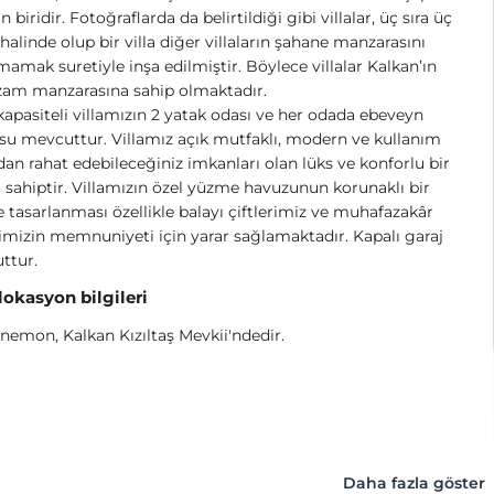
n biridir. Fotoğraflarda da belirtildiği gibi villalar, üç sıra üç
halinde olup bir villa diğer villaların şahane manzarasını
amak suretiyle inşa edilmiştir. Böylece villalar Kalkan’ın
am manzarasına sahip olmaktadır.
 kapasiteli villamızın 2 yatak odası ve her odada ebeveyn
u mevcuttur. Villamız açık mutfaklı, modern ve kullanım
dan rahat edebileceğiniz imkanları olan lüks ve konforlu bir
 sahiptir. Villamızın özel yüzme havuzunun korunaklı bir
e tasarlanması özellikle balayı çiftlerimiz ve muhafazakâr
rimizin memnuniyeti için yarar sağlamaktadır. Kapalı garaj
ttur.
 lokasyon bilgileri
Anemon, Kalkan Kızıltaş Mevkii'ndedir.
Daha fazla göster