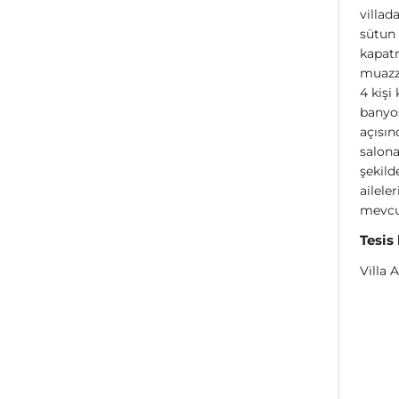
villada
sütun 
kapatm
muazz
4 kişi
banyos
açısın
salona
şekild
ailele
mevcu
Tesis
Villa 