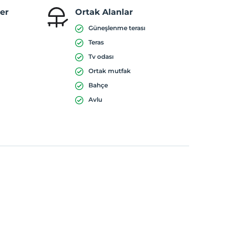
ler
Ortak Alanlar
Güneşlenme terası
Teras
Tv odası
Ortak mutfak
Bahçe
Avlu