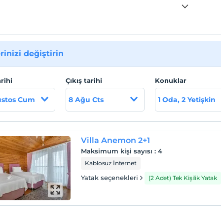
rinizi değiştirin
arihi
Çıkış tarihi
Konuklar
ustos Cum
8 Ağu Cts
1 Oda, 2 Yetişkin
Villa Anemon 2+1
Maksimum kişi sayısı
:
4
Kablosuz İnternet
Yatak seçenekleri
(2 Adet) Tek Kişilik Yatak