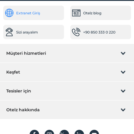
Extranet Giriş
Otelz blog
Sizi arayalım
+90 850 333 0 220
Müşteri hizmetleri
Rezervasyon yönet
Keşfet
Sizi arayalım
Hediye Kart
Tesisler için
İştirak olun
ZPara Nedir?
Hemen tesisinizi ekleyin
Otelz hakkında
İletişim
Üye girişi
Villa/Daire ekleyin
Hakkımızda
Sıkça sorulan sorular