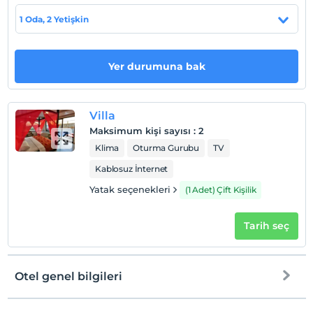
Evcil Hayvan
1 Oda, 2 Yetişkin
Evcil hayvan kabul edilmemektedir.
Sigara
Odalarda sigara içilmez
Yer durumuna bak
Çocuklar
2 yaşına kadar olan bebekler ücretsizdir.
Villa
Tesisin ücretsiz çocuk politkası yoktur
Maksimum kişi sayısı
:
2
Klima
Oturma Gurubu
TV
Kablosuz İnternet
Yatak seçenekleri
(1 Adet) Çift Kişilik
Tarih seç
Otel genel bilgileri