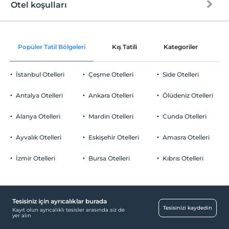
Otel koşulları
Internet
Check/in
Ücretsiz Wi-fi
En erken saat 16:00 ve sonrası
Popüler Tatil Bölgeleri
Kış Tatili
Kategoriler
P
Ortak alanlar ve tüm odalar
Check/out
En geç saat 10:00 ve öncesi
İstanbul Otelleri
Çeşme Otelleri
Side Otelleri
Evcil Hayvan
Evcil hayvan kabul edilmemektedir.
Antalya Otelleri
Ankara Otelleri
Ölüdeniz Otelleri
Sigara
Odalarda sigara içilmez
Alanya Otelleri
Mardin Otelleri
Cunda Otelleri
Otopark
Çocuklar
2 yaşına kadar olan bebekler ücretsizdir.
Ücretsiz Halka Açık Otopark
Ayvalık Otelleri
Eskişehir Otelleri
Amasra Otelleri
Tesisin ücretsiz çocuk politkası yoktur
Otopark (Tesis disinda)
İzmir Otelleri
Bursa Otelleri
Kıbrıs Otelleri
Tesisiniz için ayrıcalıklar burada
Havuz
Tesisinizi kaydedin
Kayıt olun ayrıcalıklı tesisler arasında siz de
yer alın
Açık Yüzme Havuzu