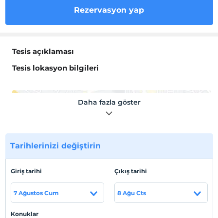
Rezervasyon yap
Tesis açıklaması
Tesis lokasyon bilgileri
Daha fazla göster
Haritada Göster
Tarihlerinizi değiştirin
Otel koşulları
Giriş tarihi
Çıkış tarihi
Check/in
En erken saat 16:00 ve sonrası
7 Ağustos Cum
8 Ağu Cts
Check/out
En geç saat 10:00 ve öncesi
Konuklar