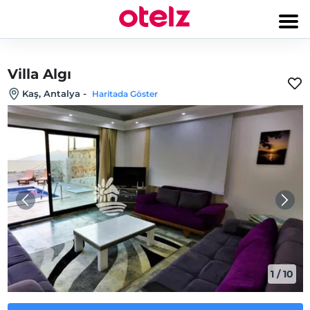
Villa Algı
Kaş, Antalya
-
Haritada Göster
1
/
10