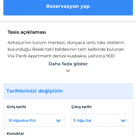
Rezervasyon yap
Tesis açıklaması
Antalya’nın turizm merkezi, dünyaca ünlü lüks otellerin
bulunduğu Belek tatil beldesinin tam kalbinde bulunan
Via Pardi Apartment denize kuşbakışı yalnızca 900
metre mesafededir
Daha fazla göster
Apartımızda, 2+1 - 3+1 - 4+1 daire tipi seçeneklerimiz
bulunmaktadır.
Dairelerimiz tüm aile üyeleriniz ile birlikte ihtiyaçlarınızı
karşılayacak modern ve konforlu eşyalarla donatılmış
Tarihlerinizi değiştirin
olup, 2022 sonunda tamamlanıp hizmetinize
sunulmuştur. 7/24 kamera sistemi, şifreli site ve bina
Giriş tarihi
Çıkış tarihi
girişi, sıcak su, her odada klima ve daha bir çok
imkanlarımız mevcuttur.
10 Ağustos Pzt
11 Ağu Sal
Tesis lokasyon bilgileri
Konuklar