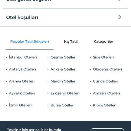
Plaja
2 km mesafededir
Halka açık plaj
Otel koşulları
Internet
Check/in
Ücretsiz Wi-fi
En erken saat 15:00 ve sonrası
Popüler Tatil Bölgeleri
Kış Tatili
Kategoriler
P
Ortak alanlar ve tüm odalar
Check/out
En geç saat 12:00 ve öncesi
İstanbul Otelleri
Çeşme Otelleri
Side Otelleri
Evcil Hayvan
Evcil hayvan kabul edilmemektedir.
Antalya Otelleri
Ankara Otelleri
Ölüdeniz Otelleri
Sigara
Odalarda sigara içilmez
Alanya Otelleri
Mardin Otelleri
Cunda Otelleri
Otopark
Çocuklar
2 yaşına kadar olan bebekler ücretsizdir.
Ücretsiz Özel Otopark
Ayvalık Otelleri
Eskişehir Otelleri
Amasra Otelleri
Her bir oda için 1. çocuk 12 yaşına kadar ücretsizdir
Otopark (Tesis bünyesinde)
Her bir oda için 2. çocuk 12 yaşına kadar ücretsizdir
İzmir Otelleri
Bursa Otelleri
Kıbrıs Otelleri
Tesisiniz için ayrıcalıklar burada
Havuz