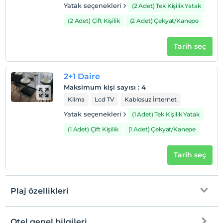
Yatak seçenekleri
(2 Adet) Tek Kişilik Yatak
Evcil Hayvan
Evcil hayvan kabul edilmemektedir.
(2 Adet) Çift Kişilik
(2 Adet) Çekyat/Kanepe
Sigara
Tarih seç
Odalarda sigara içilmez
Çocuklar
2 yaşına kadar olan bebekler ücretsizdir.
2+1 Daire
Her bir oda için 1. çocuk 12 yaşına kadar ücretsizdir
Maksimum kişi sayısı
:
4
Her bir oda için 2. çocuk 12 yaşına kadar ücretsizdir
Klima
Lcd TV
Kablosuz İnternet
Yatak seçenekleri
(1 Adet) Tek Kişilik Yatak
(1 Adet) Çift Kişilik
(1 Adet) Çekyat/Kanepe
Tarih seç
Plaj özellikleri
Otel genel bilgileri