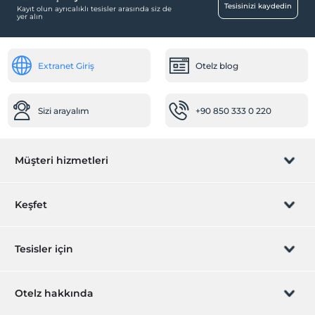
Tesisinizi kaydedin
Kayıt olun ayrıcalıklı tesisler arasında siz de
yer alın
Açık Yüzme Havuzu
Yiyecek & İçecek
Extranet Giriş
Otelz blog
Paket servis olanağı
Ortak Alanlar
Sizi arayalım
+90 850 333 0 220
Bahçe
Sağlık
Müşteri hizmetleri
Hastaneye kolay ulaşım (15 dakika)
Öne Çıkan Özellikler
Rezervasyon yönet
Keşfet
Şehir merkezi
Diğer
Sizi arayalım
Hediye Kart
Tesisler için
Isıtma
Klima
İştirak olun
ZPara Nedir?
Hemen tesisinizi ekleyin
Otelz hakkında
İletişim