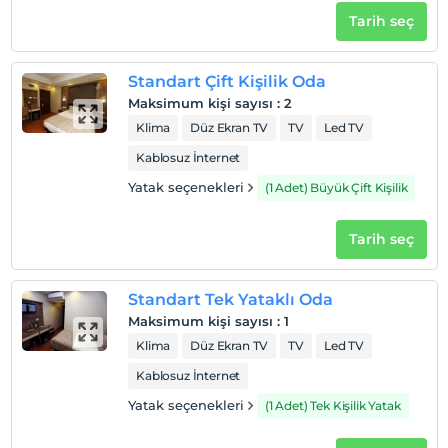
Tarih seç
Otel koşulları
Standart Çift Kişilik Oda
Check/in
Maksimum kişi sayısı
:
2
En erken saat 13:00 ve sonrası
Klima
Düz Ekran TV
TV
Led TV
Check/out
Kablosuz İnternet
En geç saat 12:00 ve öncesi
Yatak seçenekleri
(1 Adet) Büyük Çift Kişilik
Evcil Hayvan
Evcil hayvan kabul edilmemektedir.
Tarih seç
Sigara
Odalarda sigara içilmez
Standart Tek Yataklı Oda
Çocuklar
2 yaşına kadar olan bebekler ücretsizdir.
Maksimum kişi sayısı
:
1
Her bir oda için 6 yaşına kadar 1 çocuk ücretsizdir
Klima
Düz Ekran TV
TV
Led TV
Kablosuz İnternet
Yatak seçenekleri
(1 Adet) Tek Kişilik Yatak