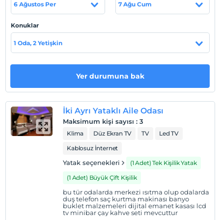
6 Ağustos Per
7 Ağu Cum
Tesis lokasyon bilgileri
Konuklar
Kuruldugu günden buyana hizmet sektöründe müsteri
memnuniyetini ön plana çikarmayi hedefleyen VERA
1 Oda, 2 Yetişkin
HOTEL alt yapisini ve personelini bu dogrultuda
egitmektedir . Misafirlerimize konaklama hizmetlerini
maxumum seviyede tutarak ihtiyaçlara uygun verimli
Yer durumuna bak
çözümler sunar
Sahil
İki Ayrı Yataklı Aile Odası
Kuruldugu günden buyana hizmet sektöründe müsteri
Maksimum kişi sayısı
:
3
memnuniyetini ön plana çikarmayi hedefleyen VERA
Klima
Düz Ekran TV
TV
Led TV
HOTEL alt yapisini ve personelini bu dogrultuda
Kablosuz İnternet
egitmektedir . Misafirlerimize konaklama hizmetlerini
maxumum seviyede tutarak ihtiyaçlara uygun verimli
Yatak seçenekleri
(1 Adet) Tek Kişilik Yatak
çözümler sunar
(1 Adet) Büyük Çift Kişilik
bu tür odalarda merkezi ısıtma olup odalarda
duş telefon saç kurtma makinası banyo
buklet malzemeleri dijital emanet kasası lcd
Haritada Göster
tv minibar çay kahve seti mevcuttur