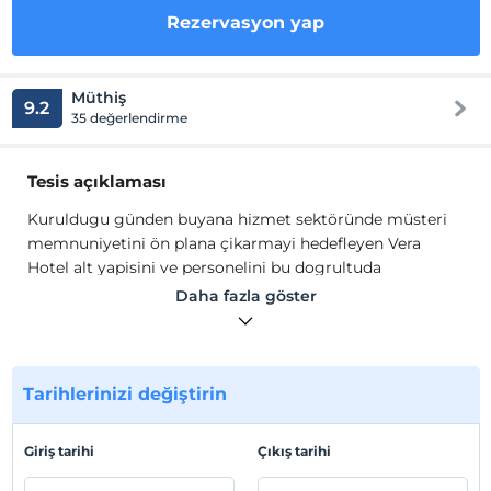
Rezervasyon yap
Müthiş
9.2
35 değerlendirme
Tesis açıklaması
Kuruldugu günden buyana hizmet sektöründe müsteri
memnuniyetini ön plana çikarmayi hedefleyen Vera
Hotel alt yapisini ve personelini bu dogrultuda
egitmektedir . Misafirlerimize konaklama hizmetlerini
Daha fazla göster
maxumum seviyede tutarak ihtiyaçlara uygun verimli
çözümler sunar
Kuruldugu günden buyana hizmet sektöründe müsteri
memnuniyetini ön plana çikarmayi hedefleyen Vera
Tarihlerinizi değiştirin
Hotel alt yapisini ve personelini bu dogrultuda
egitmektedir . Misafirlerimize konaklama hizmetlerini
Giriş tarihi
Çıkış tarihi
maxumum seviyede tutarak ihtiyaçlara uygun verimli
çözümler sunar