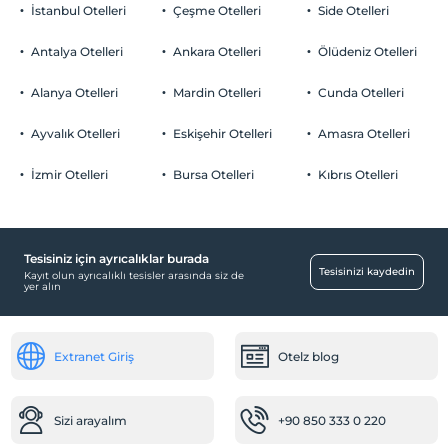
Sigara
İstanbul Otelleri
Çeşme Otelleri
Side Otelleri
Odalarda sigara içilmez
Otopark
Çocuklar
Antalya Otelleri
Ankara Otelleri
Ölüdeniz Otelleri
2 yaşına kadar olan bebekler ücretsizdir.
Ücretsiz Halka Açık Otopark
Her bir oda için 6 yaşına kadar 1 çocuk ücretsizdir
Alanya Otelleri
Mardin Otelleri
Cunda Otelleri
Otopark (Tesis disinda)
Ayvalık Otelleri
Eskişehir Otelleri
Amasra Otelleri
İzmir Otelleri
Bursa Otelleri
Kıbrıs Otelleri
Bebek
Restoranda bebek sandalyesi
Tesisiniz için ayrıcalıklar burada
Engelli
Tesisinizi kaydedin
Kayıt olun ayrıcalıklı tesisler arasında siz de
yer alın
Ana kapı giriş düz ayaktır
Yiyecek & İçecek
Extranet Giriş
Otelz blog
Cafe Türk
Kafeterya
Sizi arayalım
+90 850 333 0 220
Odalar