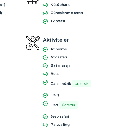
tli)
Kütüphane
i)
Güneşlenme terası
Tv odası
Aktiviteler
At binme
Atv safari
Bali masajı
Boat
Canlı müzik
Ücretsiz
Dalış
Dart
Ücretsiz
Jeep safari
Parasailing