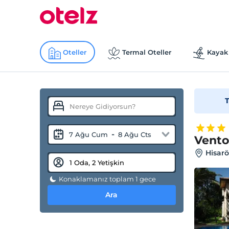
Oteller
Termal Oteller
Kayak 
T
-
7 Ağu Cum
8 Ağu Cts
Vento
Hisarö
Konaklamanız toplam 1 gece
Ara