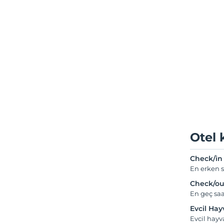
Otel 
Check/in
En erken s
Check/ou
En geç saa
Evcil Ha
Evcil hay