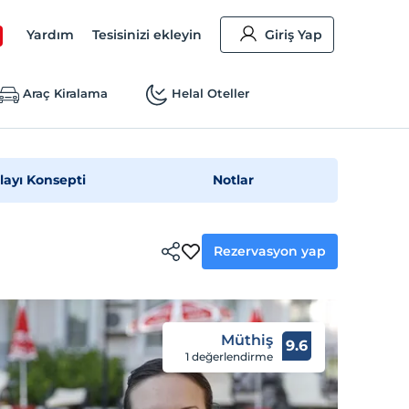
Yardım
Tesisinizi ekleyin
Giriş Yap
Araç Kiralama
Helal Oteller
layı Konsepti
Notlar
Rezervasyon yap
Müthiş
9.6
1 değerlendirme