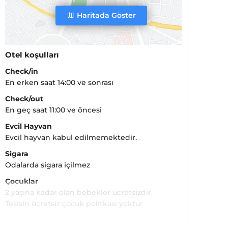
Haritada Göster
Otel koşulları
Check/in
En erken saat 14:00 ve sonrası
Check/out
En geç saat 11:00 ve öncesi
Evcil Hayvan
Evcil hayvan kabul edilmemektedir.
Sigara
Odalarda sigara içilmez
Çocuklar
2 yaşına kadar olan bebekler ücretsizdir.
Tesisin ücretsiz çocuk politkası yoktur