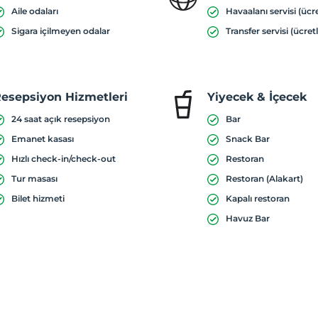
Aile odaları
Havaalanı servisi (ücre
Sigara içilmeyen odalar
Transfer servisi (ücretl
esepsiyon Hizmetleri
Yiyecek & İçecek
24 saat açık resepsiyon
Bar
Emanet kasası
Snack Bar
Hızlı check-in/check-out
Restoran
Tur masası
Restoran (Alakart)
Bilet hizmeti
Kapalı restoran
Havuz Bar