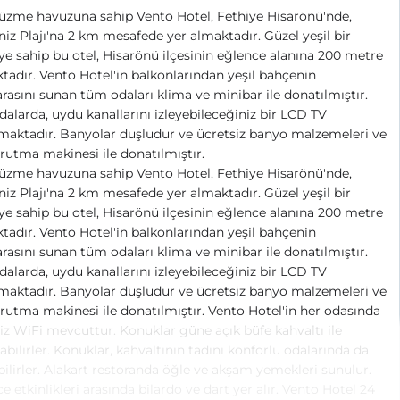
üzme havuzuna sahip Vento Hotel, Fethiye Hisarönü'nde,
iz Plajı'na 2 km mesafede yer almaktadır. Güzel yeşil bir
e sahip bu otel, Hisarönü ilçesinin eğlence alanına 200 metre
ktadır. Vento Hotel'in balkonlarından yeşil bahçenin
asını sunan tüm odaları klima ve minibar ile donatılmıştır.
dalarda, uydu kanallarını izleyebileceğiniz bir LCD TV
aktadır. Banyolar duşludur ve ücretsiz banyo malzemeleri ve
rutma makinesi ile donatılmıştır.
üzme havuzuna sahip Vento Hotel, Fethiye Hisarönü'nde,
iz Plajı'na 2 km mesafede yer almaktadır. Güzel yeşil bir
e sahip bu otel, Hisarönü ilçesinin eğlence alanına 200 metre
ktadır. Vento Hotel'in balkonlarından yeşil bahçenin
asını sunan tüm odaları klima ve minibar ile donatılmıştır.
dalarda, uydu kanallarını izleyebileceğiniz bir LCD TV
aktadır. Banyolar duşludur ve ücretsiz banyo malzemeleri ve
rutma makinesi ile donatılmıştır. Vento Hotel'in her odasında
iz WiFi mevcuttur. Konuklar güne açık büfe kahvaltı ile
abilirler. Konuklar, kahvaltının tadını konforlu odalarında da
bilirler. Alakart restoranda öğle ve akşam yemekleri sunulur.
e etkinlikleri arasında bilardo ve dart yer alır. Vento Hotel 24