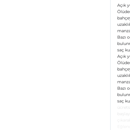
Açık y
Ölüden
bahçey
uzaklı
manzar
Bazı o
bulunm
saç ku
Açık y
Ölüden
bahçey
uzaklı
manzar
Bazı o
bulunm
saç ku
ücrets
başlay
çıkara
Eğlenc