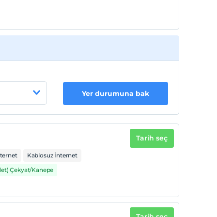
Yer durumuna bak
Tarih seç
ternet
Kablosuz İnternet
det) Çekyat/Kanepe
Tarih seç