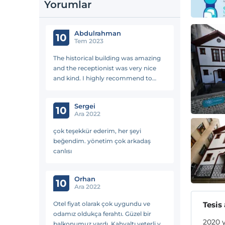
Yorumlar
Abdulrahman
10
Tem 2023
The historical building was amazing
and the receptionist was very nice
and kind. I highly recommend to
saty in this amazing hotel.
Sergei
10
Ara 2022
çok teşekkür ederim, her şeyi
beğendim. yönetim çok arkadaş
canlısı
Orhan
10
Ara 2022
Otel fiyat olarak çok uygundu ve
Tesis
odamız oldukça ferahtı. Güzel bir
2020 y
balkonumuz vardı. Kahvaltı yeterli ve