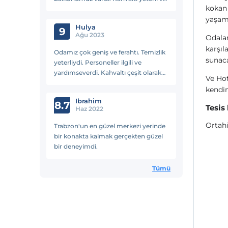
kokan 
personelimiz çok ilgiliydi. Kendisine
yaşama
çok teşekkür ederim.
Hulya
9
Ağu 2023
Odalar
karşıl
Odamız çok geniş ve ferahtı. Temizlik
sunaca
yeterliydi. Personeller ilgili ve
yardımseverdi. Kahvaltı çeşit olarak
Ve Hot
az görünebilir fakat bize göre
kendin
yeterliydi.
Ibrahim
8.7
Tesis
Haz 2022
Ortah
Trabzon'un en güzel merkezi yerinde
bir konakta kalmak gerçekten güzel
bir deneyimdi.
Tümü