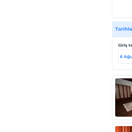
Tarihle
Giriş t
6 Ağu