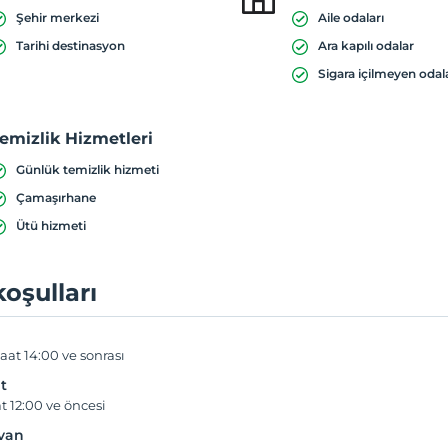
Şehir merkezi
Aile odaları
Tarihi destinasyon
Ara kapılı odalar
Sigara içilmeyen odal
emizlik Hizmetleri
Günlük temizlik hizmeti
Çamaşırhane
Ütü hizmeti
koşulları
aat 14:00 ve sonrası
t
t 12:00 ve öncesi
yvan