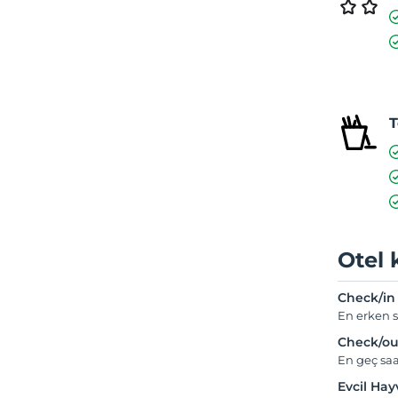
T
Otel 
Check/in
En erken s
Check/ou
En geç saa
Evcil Ha