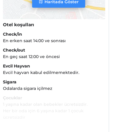
Haritada Göster
Otel koşulları
Check/in
En erken saat 14:00 ve sonrası
Check/out
En geç saat 12:00 ve öncesi
Evcil Hayvan
Evcil hayvan kabul edilmemektedir.
Sigara
Odalarda sigara içilmez
Çocuklar
1 yaşına kadar olan bebekler ücretsizdir.
Her bir oda için 6 yaşına kadar 1 çocuk
ücretsizdir