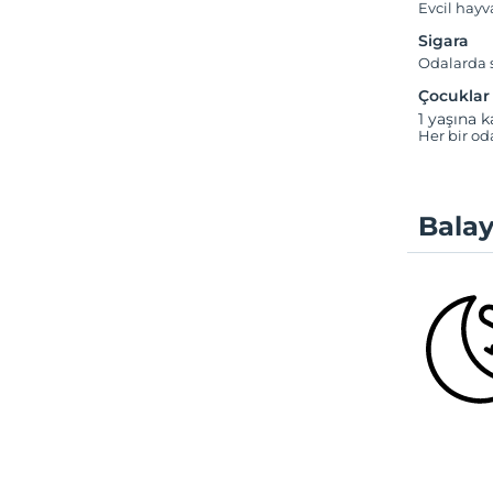
Evcil hay
Sigara
Odalarda s
Çocuklar
1 yaşına k
Her bir od
Balay