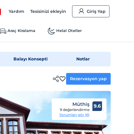
Yardım
Tesisinizi ekleyin
Giriş Yap
Araç Kiralama
Helal Oteller
Balayı Konsepti
Notlar
Rezervasyon yap
Müthiş
9.6
9 değerlendirme
Yorumları gör (6)