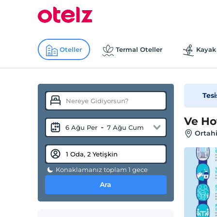
Oteller
Termal Oteller
Kayak 
Tesi
Ve Ho
-
6 Ağu Per
7 Ağu Cum
Ortahi
Konaklamanız toplam 1 gece
Ara