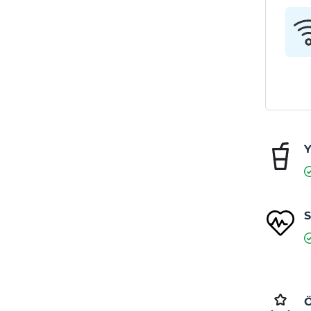
Y
S
Ö