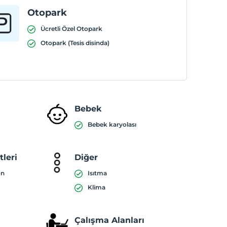
Otopark
Ücretli Özel Otopark
Otopark (Tesis disinda)
Bebek
Bebek karyolası
leri
Diğer
on
Isıtma
Klima
Çalışma Alanları