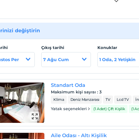
rinizi değiştirin
arihi
Çıkış tarihi
Konuklar
stos Per
7 Ağu Cum
1 Oda, 2 Yetişkin
Standart Oda
Maksimum kişi sayısı
:
3
Klima
Deniz Manzarası
TV
Lcd TV
İn
Yatak seçenekleri
(1 Adet) Çift Kişilik
(1 A
Aile Odası - Altı Kişilik