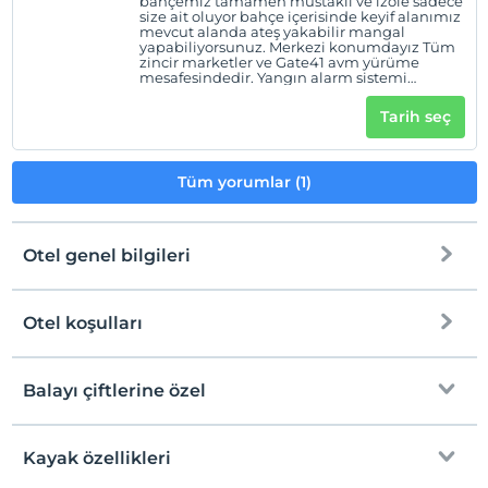
bahçemiz tamamen müstakil ve izole sadece
Giriş saatleri
size ait oluyor bahçe içerisinde keyif alanımız
mevcut alanda ateş yakabilir mangal
Çocuklar
yapabiliyorsunuz. Merkezi konumdayız Tüm
zincir marketler ve Gate41 avm yürüme
0 yaşına kadar olan bebekler ücretsizdir.
mesafesindedir. Yangın alarm sistemi
mevcuttur Bungalovlarımızda kesinlikle
Her bir oda için 5 yaşına kadar 1 çocuk ücretsizdir
sigara İÇİLMEMEKTEDİR.
Tarih seç
Tüm yorumlar (1)
Otel genel bilgileri
Otel koşulları
Internet
Check/in
Ücretsiz Wi-fi
En erken saat 15:00 ve sonrası
Balayı çiftlerine özel
Ortak alanlar ve tüm odalar
Check/out
En geç saat 12:00 ve öncesi
Kayak özellikleri
Odaya meyve sepeti ikramı
Evcil Hayvan