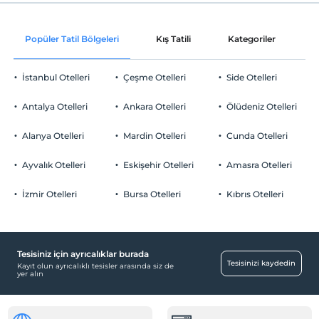
Evcil hayvan kabul edilmemektedir.
Sigara
Piste
15 km mesafededir
Popüler Tatil Bölgeleri
Kış Tatili
Kategoriler
P
Odalarda sigara içilmez
Otopark
Çocuklar
0 yaşına kadar olan bebekler ücretsizdir.
Ücretsiz Özel Otopark
İstanbul Otelleri
Çeşme Otelleri
Side Otelleri
Her bir oda için 5 yaşına kadar 1 çocuk ücretsizdir
Otopark (Tesis bünyesinde)
Antalya Otelleri
Ankara Otelleri
Ölüdeniz Otelleri
Alanya Otelleri
Mardin Otelleri
Cunda Otelleri
Ayvalık Otelleri
Eskişehir Otelleri
Amasra Otelleri
Resepsiyon Hizmetleri
24 saat açık resepsiyon
İzmir Otelleri
Bursa Otelleri
Kıbrıs Otelleri
Yiyecek & İçecek
Barbekü olanağı
Tesisiniz için ayrıcalıklar burada
Paket servis olanağı
Tesisinizi kaydedin
Kayıt olun ayrıcalıklı tesisler arasında siz de
yer alın
Diğer
Isıtma