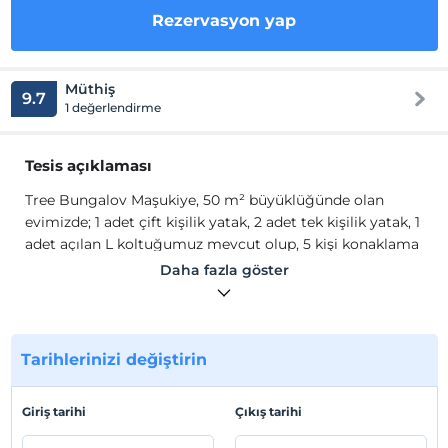
Rezervasyon yap
Müthiş
9.7
1 değerlendirme
Tesis açıklaması
Tree Bungalov Maşukiye, 50 m² büyüklüğünde olan
evimizde; 1 adet çift kişilik yatak, 2 adet tek kişilik yatak, 1
adet açılan L koltuğumuz mevcut olup, 5 kişi konaklama
imkanınız bulunmaktadır.
Daha fazla göster
Tree Bungalov Maşukiye'de, 200 m² bahçe ve 10 m²
veranda ile farklı yaşam alanlarını sizlere sunuyoruz. Tüm
mutfak malzemelerimi mevcuttur. 6 kişilik yemek
masamız ile keyifli yemeklerin tadını çıkaracaksınız. TV,
Tarihlerinizi değiştirin
klima, kahve makinesi, su ısıtıcısı ve Wi-Fi diğer özellikler
arasındadır.
Giriş tarihi
Çıkış tarihi
Tesis lokasyon bilgileri