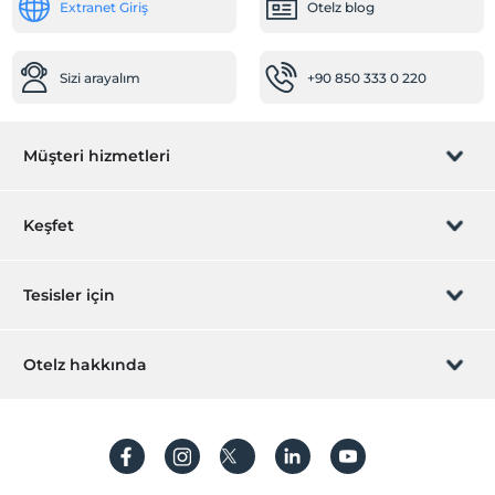
Klima
Extranet Giriş
Otelz blog
Havuz
Sizi arayalım
+90 850 333 0 220
Açık Isıtmalı Havuz
Jakuzili Havuz
Hidroterapi Havuz
Müşteri hizmetleri
Odalar
Aile odaları
Rezervasyon yönet
Keşfet
Ara kapılı odalar
Sizi arayalım
Düğün Suiti
Hediye Kart
Tesisler için
Öne Çıkan Özellikler
İştirak olun
ZPara Nedir?
Dağ manzarası
Hemen tesisinizi ekleyin
Otelz hakkında
Şehir merkezi
İletişim
Üye girişi
Romantizm/Balayı
Villa/Daire ekleyin
Hakkımızda
Sıkça sorulan sorular
Ortak Alanlar
Hesap oluştur
Sürdürülebilirlik
Teras