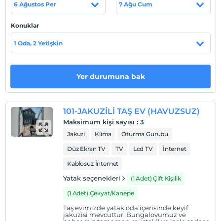
6 Ağustos Per
7 Ağu Cum
Maşukiye Merkez'de olup, Kartepe Kayak Merkezi'ne 15
km mesafededir. İstanbul-Ankara TEM Otoyolu'na 5 km,
Konuklar
otogara 12 km uzaklıktadır.
1 Oda, 2 Yetişkin
Haritada Göster
Yer durumuna bak
Otel koşulları
101-JAKUZİLİ TAŞ EV (HAVUZSUZ)
Check/in
Maksimum kişi sayısı
:
3
En erken saat 15:00 ve sonrası
Jakuzi
Klima
Oturma Gurubu
Check/out
Düz Ekran TV
TV
Lcd TV
İnternet
En geç saat 12:00 ve öncesi
Kablosuz İnternet
Evcil Hayvan
Yatak seçenekleri
(1 Adet) Çift Kişilik
Evcil hayvan kabul edilmemektedir.
(1 Adet) Çekyat/Kanepe
Sigara
Taş evimizde yatak oda içerisinde keyif
Odalarda sigara içilmez
jakuzisi mevcuttur. Bungalovumuz ve