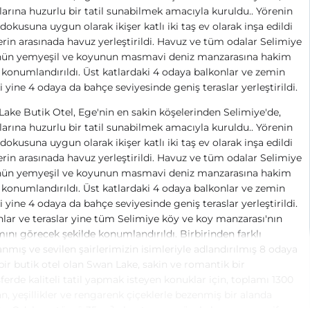
arına huzurlu bir tatil sunabilmek amacıyla kuruldu.. Yörenin
dokusuna uygun olarak ikişer katlı iki taş ev olarak inşa edildi
erin arasınada havuz yerleştirildi. Havuz ve tüm odalar Selimiye
nün yemyeşil ve koyunun masmavi deniz manzarasına hakim
 konumlandırıldı. Üst katlardaki 4 odaya balkonlar ve zemin
i yine 4 odaya da bahçe seviyesinde geniş teraslar yerleştirildi.
ake Butik Otel, Ege'nin en sakin köşelerinden Selimiye'de,
arına huzurlu bir tatil sunabilmek amacıyla kuruldu.. Yörenin
dokusuna uygun olarak ikişer katlı iki taş ev olarak inşa edildi
erin arasınada havuz yerleştirildi. Havuz ve tüm odalar Selimiye
nün yemyeşil ve koyunun masmavi deniz manzarasına hakim
 konumlandırıldı. Üst katlardaki 4 odaya balkonlar ve zemin
i yine 4 odaya da bahçe seviyesinde geniş teraslar yerleştirildi.
lar ve teraslar yine tüm Selimiye köy ve koy manzarası'nın
nı görecek şekilde konumlandırıldı. Birbirinden farklı
anmış ve sevilen şairlerimizin isimleriyle adlandırılmış 8 odaya
bir butik otel olan Swan Lake, sakin ve romantik bir
erde kaliteli tatil yapmak isteyen konuklar için, toplamı 1300
n, yeşillikler ve rengarenk çiçeklerle bezenmiş bir alanda