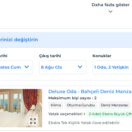
u. Odaların tümü 35 m² olup tamamı özel el yapımı masif
Daha fazla göster
mobilyalarla döşendi.
ılan tüm tekstil ürünleri özel olarak doğal malzemelerden ve
 kalitede üretildi. Banyolarda doğal taşlar kullanıldı ve özel
m seramik ürünlerle donatıldı. Yüzme havuzu 65 m² olarak 9 m
a inşa edildi. Havuz içerisine hem masaj imkanı veren hemde
rinizi değiştirin
ye koy manzarasına karşı sürekli yüzme olanağı sağlayabilen
nabilir basınçlı su püskürten ‘Karşı Akım Sistemi’ monte edildi.
arihi
Çıkış tarihi
Konuklar
 lokasyon bilgileri
ustos Cum
8 Ağu Cts
1 Oda, 2 Yetişkin
ake Butik Otel, Marmaris'e 43 km. mesafede, Selimiye
nde, denize 600 m. mesafede kurulmuştur.
Deluxe Oda - Bahçeli Deniz Manzar
Maksimum kişi sayısı
:
2
Klima
Oturma Gurubu
Deniz Manzarası
Yatak seçenekleri
(1 Adet) Ekstra Büyük Çift 
Ekstra Tek Kişilik Yatak ilave edilebilir.