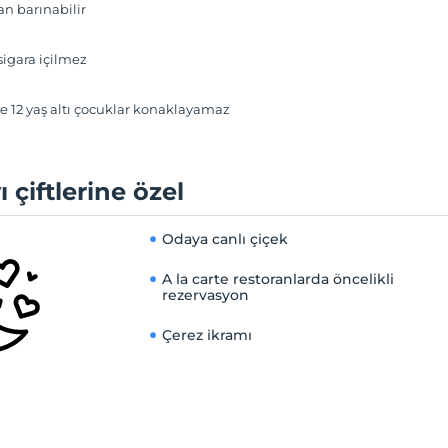
an barınabilir
igara içilmez
e 12 yaş altı çocuklar konaklayamaz
ı çiftlerine özel
Odaya canlı çiçek
A la carte restoranlarda öncelikli
rezervasyon
Çerez ikramı