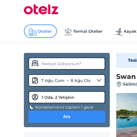
Oteller
Termal Oteller
Kayak 
Tesi
Swan
-
7 Ağu Cum
8 Ağu Cts
Selimi
Konaklamanız toplam 1 gece
Ara