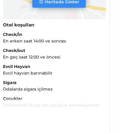
Haritada Göster
Otel koşulları
Check/in
En erken saat 14:00 ve sonrası
Check/out
En geç saat 12:00 ve öncesi
Evcil Hayvan
Evcil hayvan barınabilir
Sigara
Odalarda sigara içilmez
Çocuklar
Tesisimizde 12 yaş altı çocuklar konaklayamaz