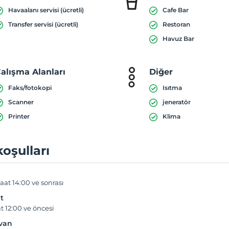
Havaalanı servisi (ücretli)
Cafe Bar
Transfer servisi (ücretli)
Restoran
Havuz Bar
alışma Alanları
Diğer
Faks/fotokopi
Isıtma
Scanner
jeneratör
Printer
Klima
koşulları
aat 14:00 ve sonrası
t
t 12:00 ve öncesi
yvan