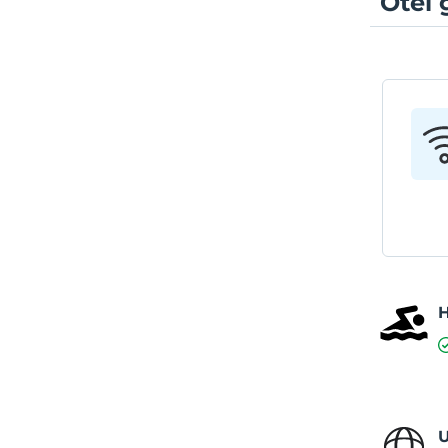
Otel 
U