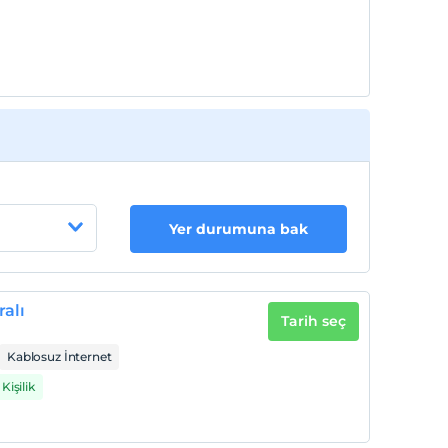
Yer durumuna bak
alı
Tarih seç
Kablosuz İnternet
Kişilik