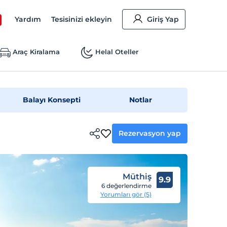
Yardım
Tesisinizi ekleyin
Giriş Yap
Araç Kiralama
Helal Oteller
Balayı Konsepti
Notlar
Rezervasyon yap
Müthiş
9.9
6 değerlendirme
Yorumları gör (5)