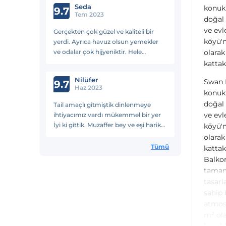
Seda
konukl
9.7
Tem 2023
doğal 
ve evl
Gerçekten çok güzel ve kaliteli bir
köyü'
yerdi. Ayrıca havuz olsun yemekler
ve odalar çok hijyeniktir. Hele
olarak
manzara süper ötesii. Sadece gelirken
kattak
arabanızla gelin. Selimiyede taksi
Ni̇lüfer
Swan L
bulunmuyor..
9.7
Haz 2023
konukl
doğal 
Tail amaçlı gitmiştik dinlenmeye
ve evl
ihtiyacımız vardı mükemmel bir yer
İyi ki gittik. Muzaffer bey ve eşi harika
köyü'
bir tesis kurmuşlar. Sinem hanımın
olarak
ilgisi Ferhat bey Duran bey ve tüm
Tümü
kattak
personel müthiş
Balkon
tamamı
tasarl
sahip 
atmosf
m² ola