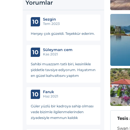
Yorumlar
Sezgin
10
Tem 2023
Herşey çok güzeldi. Teşekkür ederim.
Süleyman cem
10
Kas 2021
Sahibi muazzam tatlı biri, kesinlikle
şiddetle tavsiye ediyorum. Hayatımın
en güzel kahvaltısını yaptım
Faruk
10
Haz 2021
Güler yüzlü bir kadroya sahip olması
vede bizimle ilgilenmelerinden
ziyadesiyle memnun kaldık
Tesis
Swan L