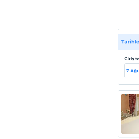
kuruld
ahşap 
Kullan
yüksek
tasarı
çapınd
Tarihle
Selimi
ayarla
Giriş t
Tesis
7 Ağ
Swan L
köyü'