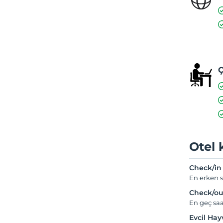
Ç
Otel 
Check/in
En erken s
Check/ou
En geç saa
Evcil Ha