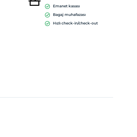
Emanet kasası
Bagaj muhafazası
Hızlı check-in/check-out