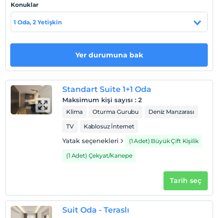
Konuklar
MagiBeach kısa bir yürüyüş mesafesindedir. Konuklar, 5
dakikalık bir yürüyüş mesafesindeki X Beach&Restaurant,
1 Oda, 2 Yetişkin
Kitchen at The Bodrum EDITION, Brava Bodrum gibi
restoranlarda yemek yiyebilirler. SUB Yalikavak Otel
Milas-Bodrum Havalimanı'ndan 40 km. uzaklıktadır.
Yer durumuna bak
Haritada Göster
Standart Suite 1+1 Oda
Maksimum kişi sayısı
:
2
Klima
Oturma Gurubu
Deniz Manzarası
Otel koşulları
TV
Kablosuz İnternet
Check/in
Yatak seçenekleri
(1 Adet) Büyük Çift Kişilik
En erken saat 14:00 ve sonrası
(1 Adet) Çekyat/Kanepe
Check/out
En geç saat 12:00 ve öncesi
Tarih seç
Evcil Hayvan
Evcil hayvan barınabilir
Suit Oda - Teraslı