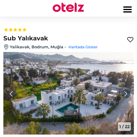
Sub Yalıkavak
Yalikavak, Bodrum, Muğla
-
Haritada Göster
1
/
22