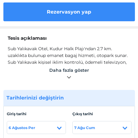
Rezervasyon yap
Tesis açıklaması
Sub Yalıkavak Otel, Kudur Halk Plajı'ndan 2.7 km.
uzaklıkta bulunup emanet bagaj hizmeti, otopark sunar.
Sub Yalıkavak kişisel iklim kontrolü, ödemeli televizyon,
müzik sistemi ile olanaklarla odalar vardır. Bu odalarda
Daha fazla göster
hizmetinize elektrikli su ısıtıcısı, bulaşık makinesi, mutfak
gereçleri sunulur.
Sub Yalıkavak Otel'de konaklayan misafirler için her
sabah kontinental kahvaltı hizmeti mevcuttur. Ayrıca
Tarihlerinizi değiştirin
mevsimlik açık havuz bulunmaktadır.
Tesis lokasyon bilgileri
Giriş tarihi
Çıkış tarihi
Yel Değirmenlerinden uzak olmayan otel, Yalıkavak
6 Ağustos Per
7 Ağu Cum
Merkezi'nden 3 km. mesafede bulunmaktadır. Dodo
Beach tesisten sadece 2.5 km. uzaklıkta yer almaktadır.