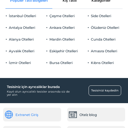
Popüler Tatil Bölgeleri
Kış Tatili
Kategoriler
P
Ortak alanlar ve tüm odalar
Check/out
En geç saat 12:00 ve öncesi
Şezlong & Şemsiye
İstanbul Otelleri
Çeşme Otelleri
Side Otelleri
Evcil Hayvan
Evcil hayvan barınabilir
Antalya Otelleri
Ankara Otelleri
Ölüdeniz Otelleri
Sigara
Odalarda sigara içilmez
Alanya Otelleri
Mardin Otelleri
Cunda Otelleri
Otopark
Çocuklar
2 yaşına kadar olan bebekler ücretsizdir.
Ücretsiz Özel Otopark
Ayvalık Otelleri
Eskişehir Otelleri
Amasra Otelleri
Her bir oda için 6 yaşına kadar 1 çocuk ücretsizdir
Otopark (Tesis bünyesinde)
İzmir Otelleri
Bursa Otelleri
Kıbrıs Otelleri
Tesisiniz için ayrıcalıklar burada
Havuz
Tesisinizi kaydedin
Kayıt olun ayrıcalıklı tesisler arasında siz de
yer alın
Açık Yüzme Havuzu
Aktiviteler
Extranet Giriş
Otelz blog
Aramo terapi masajı
Ortak Alanlar