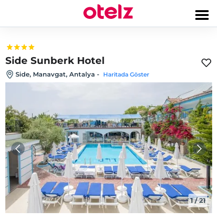
Side Sunberk Hotel
Side, Manavgat, Antalya
-
Haritada Göster
1
/
21