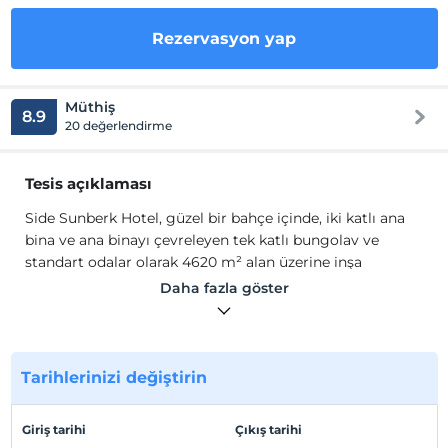
Rezervasyon yap
Müthiş
8.9
20 değerlendirme
Tesis açıklaması
Side Sunberk Hotel, güzel bir bahçe içinde, iki katlı ana
bina ve ana binayı çevreleyen tek katlı bungolav ve
standart odalar olarak 4620 m² alan üzerine inşa
edilmiştir. Tesis ana binamızda standart ve aile
Daha fazla göster
odalarımız ve ayrıca ana binayı çevreleyen tek katlı
bungalov ve standart odalar mevcuttur. Asansör yoktur.
Side Sunberk Hotel'de
; standart oda (max.3 yetişkin),
bungalov oda (max.2 yetişkin) ve aile odaları (max.4
Tarihlerinizi değiştirin
yetişkin ) bulunmaktadır. Tüm oda tiplerimizde; 1 adet
split klima, kabinli duş, WC, saç kurutma makinesi,
Giriş tarihi
Çıkış tarihi
balkon, telefon, odanın zemini parke veya seramik