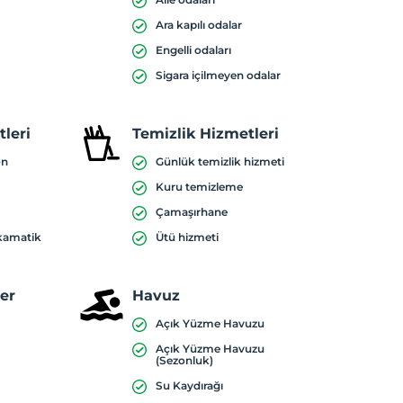
Ara kapılı odalar
Engelli odaları
Sigara içilmeyen odalar
leri
Temizlik Hizmetleri
on
Günlük temizlik hizmeti
Kuru temizleme
Çamaşırhane
nkamatik
Ütü hizmeti
ler
Havuz
Açık Yüzme Havuzu
Açık Yüzme Havuzu
(Sezonluk)
Su Kaydırağı