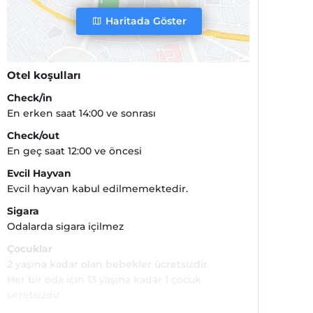
Haritada Göster
Otel koşulları
Check/in
En erken saat 14:00 ve sonrası
Check/out
En geç saat 12:00 ve öncesi
Evcil Hayvan
Evcil hayvan kabul edilmemektedir.
Sigara
Odalarda sigara içilmez
Çocuklar
2 yaşına kadar olan bebekler ücretsizdir.
Her bir oda için 13 yaşına kadar 1 çocuk
ücretsizdir