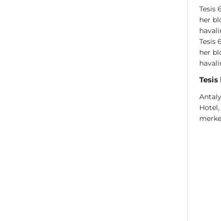
Tesis 
her bl
haval
Tesis 
her bl
haval
Tesis
Antaly
Hotel
merke