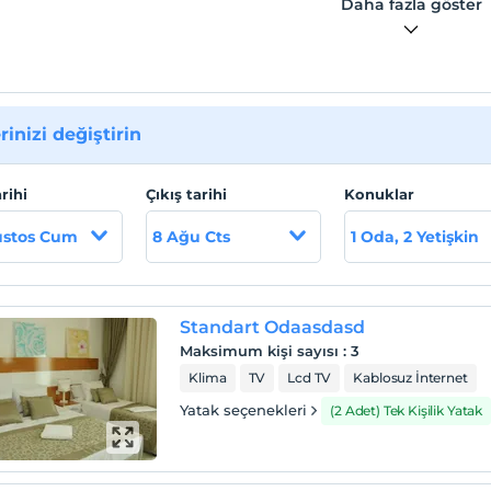
Daha fazla göster
rinizi değiştirin
arihi
Çıkış tarihi
Konuklar
ustos Cum
8 Ağu Cts
1 Oda, 2 Yetişkin
Standart Odaasdasd
Maksimum kişi sayısı
:
3
Klima
TV
Lcd TV
Kablosuz İnternet
Yatak seçenekleri
(2 Adet) Tek Kişilik Yatak