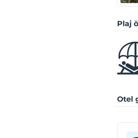
Plaj ö
Otel 