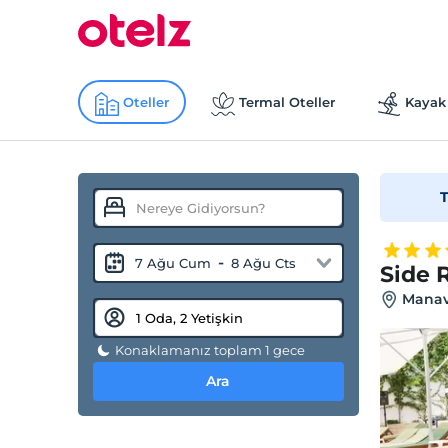
Oteller
Termal Oteller
Kayak 
T
-
7 Ağu Cum
8 Ağu Cts
Side 
Manav
Konaklamanız toplam 1 gece
Ara