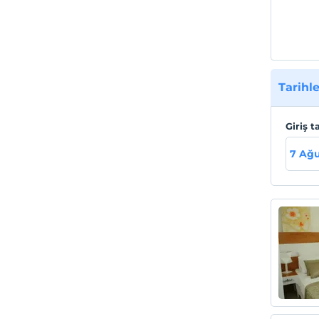
Tarihle
Giriş t
7 Ağ