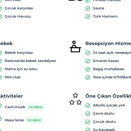
Çocuk karyolası
Sauna
Çocuk Havuzu
Türk Hamamı
Bebek
Resepsiyon Hizmet
Bebek karyolası
24 saat açık resepsiy
Restoranda bebek sandalyesi
Emanet kasası
Mama için su ısıtıcı
Bagaj muhafazası
Mini club
Tesis içinde ATM/Ba
ktiviteler
Öne Çıkan Özellik
Alkollü içecek yok
Canlı müzik
Ücretsiz
Çevre dostu
Masa tenisi
Ücretsiz
Çocuk dostu
Su Kaydırağı