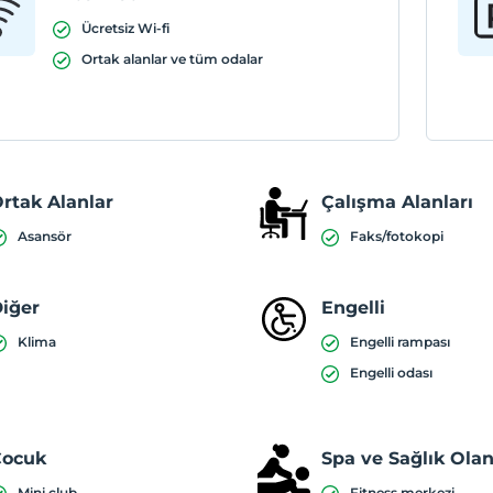
Ücretsiz Wi-fi
Ortak alanlar ve tüm odalar
rtak Alanlar
Çalışma Alanları
Asansör
Faks/fotokopi
iğer
Engelli
Klima
Engelli rampası
Engelli odası
Çocuk
Spa ve Sağlık Olan
Mini club
Fitness merkezi