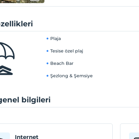
zellikleri
Plaja
Tesise özel plaj
Beach Bar
Şezlong & Şemsiye
genel bilgileri
Internet